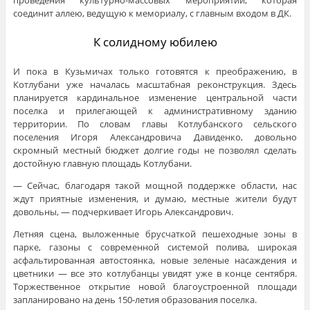
проведения культурно-массовых мероприятий, которая
соединит аллею, ведущую к мемориалу, с главным входом в ДК.
К солидному юбилею
И пока в Кузьмичах только готовятся к преображению, в
Котлубани уже началась масштабная реконструкция. Здесь
планируется кардинальное изменение центральной части
поселка и прилегающей к административному зданию
территории. По словам главы Котлубанского сельского
поселения Игоря Александровича Давиденко, довольно
скромный местный бюджет долгие годы не позволял сделать
достойную главную площадь Котлубани.
— Сейчас, благодаря такой мощной поддержке области, нас
ждут приятные изменения, и думаю, местные жители будут
довольны, — подчеркивает Игорь Александрович.
Летняя сцена, выложенные брусчаткой пешеходные зоны в
парке, газоны с современной системой полива, широкая
асфальтированная автостоянка, новые зеленые насаждения и
цветники — все это котлубанцы увидят уже в конце сентября.
Торжественное открытие новой благоустроенной площади
запланировано на день 150-летия образования поселка.