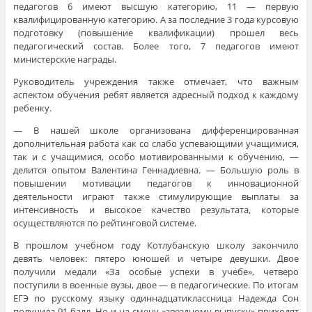
педагогов 6 имеют высшую категорию, 11 — первую
квалифицированную категорию. А за последние 3 года курсовую
подготовку (повышение квалификации) прошел весь
педагогический состав. Более того, 7 педагогов имеют
министерские награды.
Руководитель учреждения также отмечает, что важным
аспектом обучения ребят является адресный подход к каждому
ребенку.
— В нашей школе организована дифференцированная
дополнительная работа как со слабо успевающими учащимися,
так и с учащимися, особо мотивированными к обучению, —
делится опытом Валентина Геннадиевна. — Большую роль в
повышении мотивации педагогов к инновационной
деятельности играют также стимулирующие выплаты за
интенсивность и высокое качество результата, которые
осуществляются по рейтинговой системе.
В прошлом учебном году Котлубанскую школу закончило
девять человек: пятеро юношей и четыре девушки. Двое
получили медали «За особые успехи в учебе», четверо
поступили в военные вузы, двое — в педагогические. По итогам
ЕГЭ по русскому языку одиннадцатиклассница Надежда Сон
получила 91 балл. Но и на смену «звездному выпуску» приходят