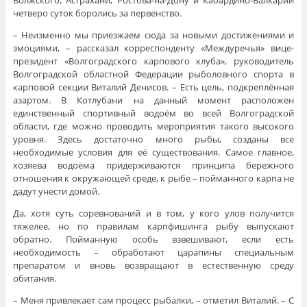
Волжского, Астрахани, Ростова-на-Дону и Кабардино-Балкарии
четверо суток боролись за первенство.
– Неизменно мы приезжаем сюда за новыми достижениями и
эмоциями, – рассказал корреспонденту «Междуречья» вице-
президент «Волгоградского карпового клуба», руководитель
Волгоградской областной Федерации рыболовного спорта в
карповой секции Виталий Денисов. – Есть цель, подкреплённая
азартом. В Котлубани на данный момент расположен
единственный спортивный водоём во всей Волгоградской
области, где можно проводить мероприятия такого высокого
уровня. Здесь достаточно много рыбы, созданы все
необходимые условия для её существования. Самое главное,
хозяева водоёма придерживаются принципа бережного
отношения к окружающей среде, к рыбе – пойманного карпа не
дадут унести домой.
Да, хотя суть соревнований и в том, у кого улов получится
тяжелее, но по правилам карпфишинга рыбу выпускают
обратно. Пойманную особь взвешивают, если есть
необходимость – обработают царапины специальным
препаратом и вновь возвращают в естественную среду
обитания.
– Меня привлекает сам процесс рыбалки, – отметил Виталий. – С