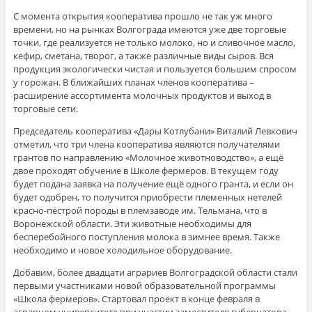
С момента открытия кооператива прошло не так уж много
времени, но на рынках Волгограда имеются уже две торговые
точки, где реализуется не только молоко, но и сливочное масло,
кефир, сметана, творог, а также различные виды сыров. Вся
продукция экологически чистая и пользуется большим спросом
у горожан. В ближайших планах членов кооператива –
расширение ассортимента молочных продуктов и выход в
торговые сети.
Председатель кооператива «Дары Котлубани» Виталий Левкович
отметил, что три члена кооператива являются получателями
грантов по направлению «Молочное животноводство», а ещё
двое проходят обучение в Школе фермеров. В текущем году
будет подана заявка на получение ещё одного гранта, и если он
будет одобрен, то получится приобрести племенных нетелей
красно-пёстрой породы в племзаводе им. Тельмана, что в
Воронежской области. Эти животные необходимы для
бесперебойного поступления молока в зимнее время. Также
необходимо и новое холодильное оборудование.
Добавим, более двадцати аграриев Волгоградской области стали
первыми участниками новой образовательной программы
«Школа фермеров». Стартовал проект в конце февраля в