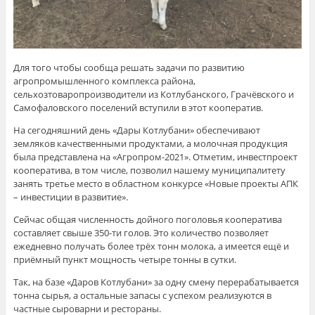
Для того чтобы сообща решать задачи по развитию
агропромышленного комплекса района,
сельхозтоваропроизводители из Котлубанского, Грачёвского и
Самофаловского поселений вступили в этот кооператив.
На сегодняшний день «Дары Котлубани» обеспечивают
земляков качественными продуктами, а молочная продукция
была представлена на «Агропром-2021». Отметим, инвестпроект
кооператива, в том числе, позволил нашему муниципалитету
занять третье место в областном конкурсе «Новые проекты АПК
– инвестиции в развитие».
Сейчас общая численность дойного поголовья кооператива
составляет свыше 350-ти голов. Это количество позволяет
ежедневно получать более трёх тонн молока, а имеется ещё и
приёмный пункт мощность четыре тонны в сутки.
Так, на базе «Даров Котлубани» за одну смену перерабатывается
тонна сырья, а остальные запасы с успехом реализуются в
частные сыроварни и рестораны.