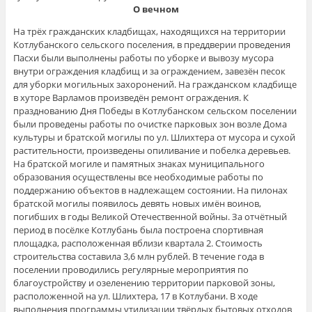
О вечном
На трёх гражданских кладбищах, находящихся на территории
Котлубанского сельского поселения, в преддверии проведения
Пасхи были выполнены работы по уборке и вывозу мусора
внутри ограждения кладбищ и за ограждением, завезён песок
для уборки могильных захоронений. На гражданском кладбище
в хуторе Варламов произведён ремонт ограждения. К
празднованию Дня Победы в Котлубанском сельском поселении
были проведены работы по очистке парковых зон возле Дома
культуры и братской могилы по ул. Шлихтера от мусора и сухой
растительности, произведены опиливание и побелка деревьев.
На братской могиле и памятных знаках муниципального
образования осуществлены все необходимые работы по
поддержанию объектов в надлежащем состоянии. На пилонах
братской могилы появилось девять новых имён воинов,
погибших в годы Великой Отечественной войны. За отчётный
период в посёлке Котлубань была построена спортивная
площадка, расположенная вблизи квартала 2. Стоимость
строительства составила 3,6 млн рублей. В течение года в
поселении проводились регулярные мероприятия по
благоустройству и озеленению территории парковой зоны,
расположенной на ул. Шлихтера, 17 в Котлубани. В ходе
выполнения программы утилизации твёрдых бытовых отходов