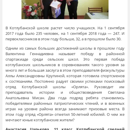
В Котлубанской школе растет число учащихся. На 1 сентября
2017 года было 235 человек, на 1 сентября 2018 года — 247. И
первоклассников в этом году больше, 32, а в прошлом было 30.
Одним из самых больших достижений школы в прошлом году
Валентина Геннадиевна называет победу в районной
спартакиаде среди сельских школ. Это первая победа
котлубанских школьников в соревнованиях такого уровня за
много лет и большая заслуга в этом преподавателя физкультуры
Аллы Александровны Крупиной, которая готовила спортсменов
к состязаниям. Постоянно радует своими успехами поисковый
отряд Котлубанской школы «Орлята». Руководит им
преподаватель истории и обществоведения Светлана
Анатольевна Мисан. Два года подряд ребята становились
победителями районных патриотических чтений, и в военных
играх на уровне района всегда занимают призовые места. В
этом году отряд «Орлята» отметил 50-летний юбилей. О чем же
мечтают юные котлубанские жители?
Анастасия
Царькова
, 11 класс Котлубанской средней