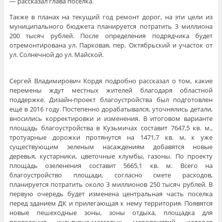
— рассказал глава поселка.
Также в планах на текущий год ремонт дорог, на эти цели из
муниципального бюджета планируется потратить 3 миллиона
200 тысяч рублей. После определения подрядчика будет
отремонтирована ул. Парковая, пер. Октябрьский и участок от
ул. Солнечной до ул. Майской.
Сергей Владимирович Кордя подробно рассказал о том, какие
перемены ждут местных жителей благодаря областной
поддержке. Дизайн-проект благоустройства был подготовлен
ещё в 2016 году. Постепенно дорабатывался, уточнялись детали,
вносились корректировки и изменения. В итоговом варианте
площадь благоустройства в Кузьмичах составит 7647,5 кв. м.,
тротуарные дорожки протянутся на 1471,7 кв. м, к уже
существующим зеленым насаждениям добавятся новые
деревья, кустарники, цветочные клумбы, газоны. По проекту
площадь озеленения составит 5665,1 кв. м. Всего на
благоустройство площади, согласно смете расходов,
планируется потратить около 3 миллионов 250 тысяч рублей. В
первую очередь будет изменена центральная часть поселка
перед зданием ДК и прилегающая к нему территория. Появятся
новые пешеходные зоны, зоны отдыха, площадка для