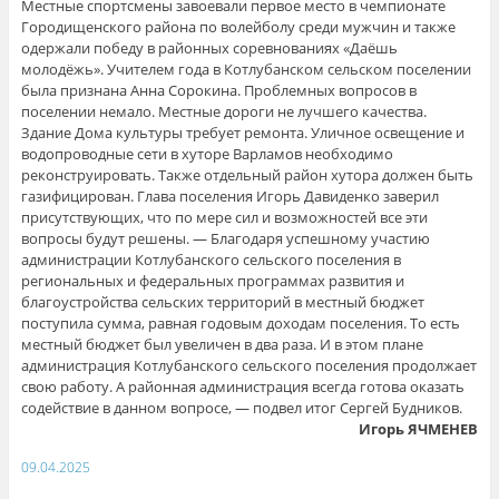
Местные спортсмены завоевали первое место в чемпионате
Городищенского района по волейболу среди мужчин и также
одержали победу в районных соревнованиях «Даёшь
молодёжь». Учителем года в Котлубанском сельском поселении
была признана Анна Сорокина. Проблемных вопросов в
поселении немало. Местные дороги не лучшего качества.
Здание Дома культуры требует ремонта. Уличное освещение и
водопроводные сети в хуторе Варламов необходимо
реконструировать. Также отдельный район хутора должен быть
газифицирован. Глава поселения Игорь Давиденко заверил
присутствующих, что по мере сил и возможностей все эти
вопросы будут решены. — Благодаря успешному участию
администрации Котлубанского сельского поселения в
региональных и федеральных программах развития и
благоустройства сельских территорий в местный бюджет
поступила сумма, равная годовым доходам поселения. То есть
местный бюджет был увеличен в два раза. И в этом плане
администрация Котлубанского сельского поселения продолжает
свою работу. А районная администрация всегда готова оказать
содействие в данном вопросе, — подвел итог Сергей Будников.
Игорь ЯЧМЕНЕВ
09.04.2025