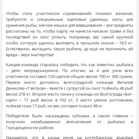
Чтобы стать участником соревнований, помимо желания,
требуются и специальные карповые удилища, маты для
хранения рыбы, мягкие мешки для взвешивания – все предметы
рассчитаны на то, чтобы карпу не нанести никаких травм и без
последствий он смог уплыть. Например, вес самой крупной
особи, которую удалось выловить в прошлом сезоне – 18,5 кг.
Естественно, вытащить такую рыбину, да ещё не причинить ей
вреда – верх мастерства!
Каждая команда старалась победить. Но, как известно, рыбалка
– дело непредсказуемое. По итогам, за 4 дня улов всех
участников составил 129 карпов общим весом 700 кг 300 грамм.
Первое место досталось волгоградской команде Виталия
Денисова «7 ветров» – вместе с супругой он смог поймать 46 рыб
весом 218 кг. Второе место также у команды из Волгограда «Биг-
карп» – 17 рыб весом в 102 кг, 3 место увезли ростовчане,
поймав тоже 17 рыб, но вес составил только 98 кг.
Победители были награждены кубками, а самое главное –
получили незабываемые впечатления от рыбалки в
Городищенском районе.
Ожидается, что в конце июля на котлубанском водоёме