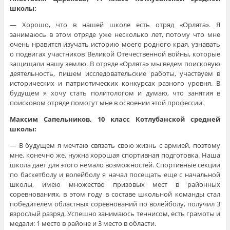
школы:
— Хорошо, что в нашей школе есть отряд «Орлята». Я
занимаюсь в этом отряде уже несколько лет, потому что мне
очень нравится изучать историю моего родного края, узнавать
о подвигах участников Великой Отечественной войны, которые
защищали нашу землю. В отряде «Орлята» мы ведем поисковую
деятельность, пишем исследовательские работы, участвуем в
исторических и патриотических конкурсах разного уровня. В
будущем я хочу стать политологом и думаю, что занятия в
поисковом отряде помогут мне в освоении этой профессии.
Максим
Сапельников
, 10 класс Котлубанской средней
школы:
— В будущем я мечтаю связать свою жизнь с армией, поэтому
мне, конечно же, нужна хорошая спортивная подготовка. Наша
школа дает для этого немало возможностей. Спортивные секции
по баскетболу и волейболу я начал посещать еще с начальной
школы, имею множество призовых мест в районных
соревнованиях, в этом году в составе школьной команды стал
победителем областных соревнований по волейболу, получил 3
взрослый разряд. Успешно занимаюсь теннисом, есть грамоты и
медали: 1 место в районе и 3 место в области.