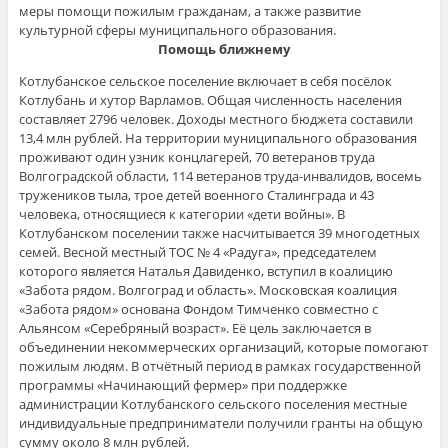
меры помощи пожилым гражданам, а также развитие
культурной сферы муниципального образования.
Помощь ближнему
Котлубанское сельское поселение включает в себя посёлок
Котлубань и хутор Варламов. Общая численность населения
составляет 2796 человек. Доходы местного бюджета составили
13,4 млн рублей. На территории муниципального образования
проживают один узник концлагерей, 70 ветеранов труда
Волгоградской области, 114 ветеранов труда-инвалидов, восемь
тружеников тыла, трое детей военного Сталинграда и 43
человека, относящиеся к категории «дети войны». В
Котлубанском поселении также насчитывается 39 многодетных
семей. Весной местный ТОС № 4 «Радуга», председателем
которого является Наталья Давиденко, вступил в коалицию
«Забота рядом. Волгоград и область». Московская коалиция
«Забота рядом» основана Фондом Тимченко совместно с
Альянсом «Серебряный возраст». Её цель заключается в
объединении некоммерческих организаций, которые помогают
пожилым людям. В отчётный период в рамках государственной
программы «Начинающий фермер» при поддержке
администрации Котлубанского сельского поселения местные
индивидуальные предприниматели получили гранты на общую
сумму около 8 млн рублей.