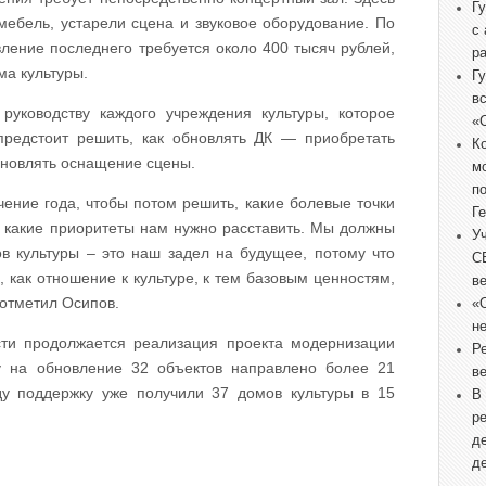
Г
мебель, устарели сцена и звуковое оборудование. По
с
ление последнего требуется около 400 тысяч рублей,
р
ма культуры.
Г
в
руководству каждого учреждения культуры, которое
«
предстоит решить, как обновлять ДК — приобретать
К
бновлять оснащение сцены.
м
п
ение года, чтобы потом решить, какие болевые точки
Г
, какие приоритеты нам нужно расставить. Мы должны
У
ов культуры – это наш задел на будущее, потому что
С
, как отношение к культуре, к тем базовым ценностям,
в
 отметил Осипов.
«
не
сти продолжается реализация проекта модернизации
Р
ду на обновление 32 объектов направлено более 21
в
у поддержку уже получили 37 домов культуры в 15
В
р
д
д