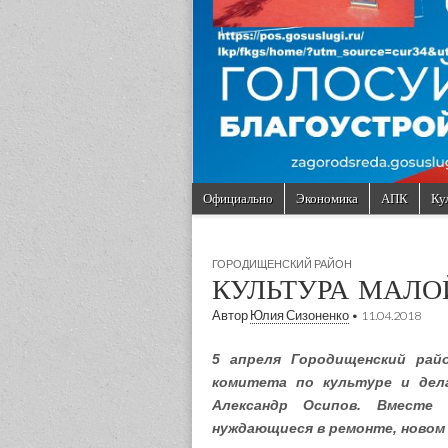
Skip to content
Официально
Экономика
АПК
Ку
Main menu
Sub menu
ГОРОДИЩЕНСКИЙ РАЙОН
КУЛЬТУРА МАЛО
Автор
Юлия Сизоненко
•
11.04.2018
5 апреля Городищенский рай
комитета по культуре и дел
Александр Осипов. Вместе
нуждающиеся в ремонте, новом