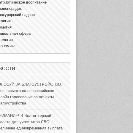
атриотическое воспитание
равопорядок
рокурорский надзор
елигия
обытия
оциальная сфера
кология
кономика
ВОСТИ
ОЛОСУЙ ЗА БЛАГОУСТРОЙСТВО:
десь ссылка на всероссийское
нлайн-голосование за объекты
лагоустройства
НИМАНИЕ! В Волгоградской
бласти для участников СВО
величена единовременная выплата