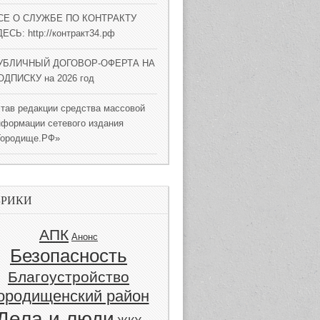
СЕ О СЛУЖБЕ ПО КОНТРАКТУ
ЕСЬ: http://контракт34.рф
УБЛИЧНЫЙ ДОГОВОР-ОФЕРТА НА
ОДПИСКУ на 2026 год
став редакции средства массовой
нформации сетевого издания
Городище.РФ»
БРИКИ
АПК
Анонс
Безопасность
Благоустройство
ородищенский район
Дела и люди