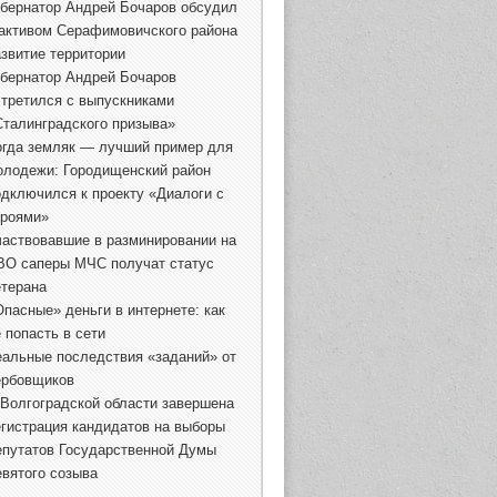
убернатор Андрей Бочаров обсудил
 активом Серафимовичского района
азвитие территории
убернатор Андрей Бочаров
стретился с выпускниками
Сталинградского призыва»
огда земляк — лучший пример для
олодежи: Городищенский район
одключился к проекту «Диалоги с
ероями»
частвовавшие в разминировании на
ВО саперы МЧС получат статус
етерана
Опасные» деньги в интернете: как
 попасть в сети
еальные последствия «заданий» от
ербовщиков
 Волгоградской области завершена
егистрация кандидатов на выборы
епутатов Государственной Думы
евятого созыва