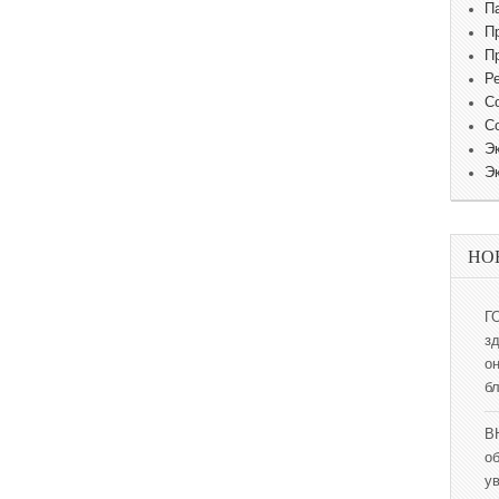
П
П
П
Р
С
С
Э
Э
НО
Г
з
о
б
В
о
у