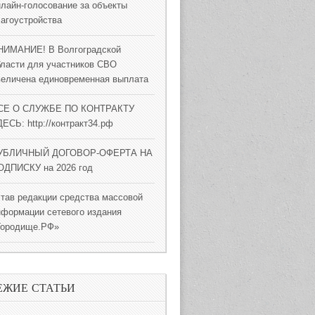
нлайн-голосование за объекты
лагоустройства
НИМАНИЕ! В Волгоградской
бласти для участников СВО
величена единовременная выплата
СЕ О СЛУЖБЕ ПО КОНТРАКТУ
ЕСЬ: http://контракт34.рф
УБЛИЧНЫЙ ДОГОВОР-ОФЕРТА НА
ОДПИСКУ на 2026 год
став редакции средства массовой
нформации сетевого издания
Городище.РФ»
ЕЖИЕ СТАТЬИ