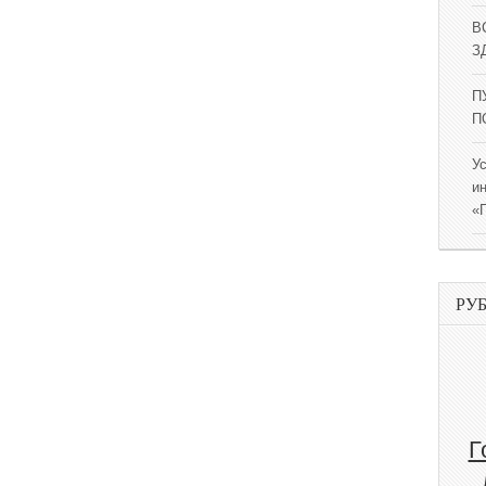
В
ЗД
П
П
У
и
«
РУ
Г