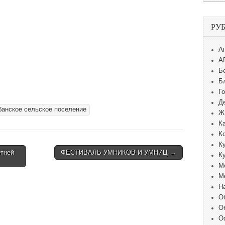
РУ
А
А
Б
Б
Г
Д
банское сельское поселение
Ж
К
К
К
етней
ФЕСТИВАЛЬ УМНИКОВ И УМНИЦ →
К
М
М
Н
О
О
О