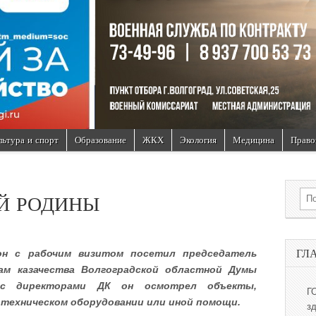
льтура и спорт
Образование
ЖКХ
Экология
Медицина
Право
Sea
Й РОДИНЫ
ГЛ
он с рабочим визитом посетил председатель
ам казачества Волгоградской областной Думы
 с директорами ДК он осмотрел объекты,
Г
 техническом оборудовании или иной помощи.
з