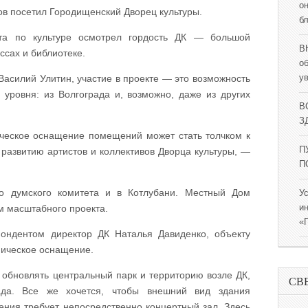
о
в посетил Городищенский Дворец культуры.
б
ета по культуре осмотрел гордость ДК — большой
В
ссах и библиотеке.
о
Василий Улитин, участие в проекте — это возможность
у
 уровня: из Волгограда и, возможно, даже из других
В
ЗД
ческое оснащение помещений может стать толчком к
П
развитию артистов и коллективов Дворца культуры, —
П
го думского комитета и в Котлубани. Местный Дом
У
м масштабного проекта.
и
«
ондентом директор ДК Наталья Давиденко, объекту
ническое оснащение.
 обновлять центральный парк и территорию возле ДК,
СВ
да. Все же хочется, чтобы внешний вид здания
ления требует непосредственно концертный зал. Здесь