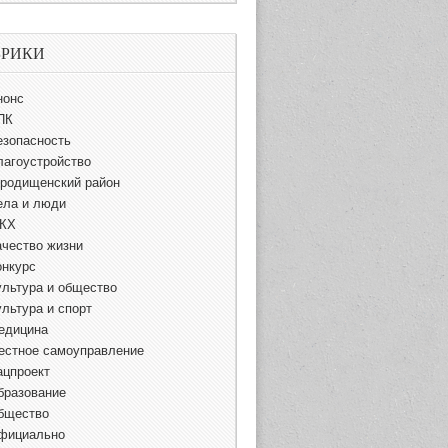
БРИКИ
нонс
ПК
езопасность
лагоустройство
ородищенский район
ела и люди
КХ
ачество жизни
онкурс
ультура и общество
ультура и спорт
едицина
естное самоуправление
ацпроект
бразование
бщество
фициально