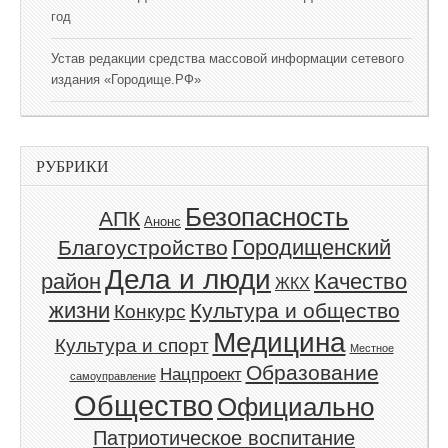
год
Устав редакции средства массовой информации сетевого
издания «Городище.РФ»
РУБРИКИ
Безопасность
АПК
Анонс
Благоустройство
Городищенский
Дела и люди
Качество
район
ЖКХ
жизни
Культура и общество
Конкурс
Медицина
Культура и спорт
Местное
Образование
Нацпроект
самоуправление
Общество
Официально
Патриотическое воспитание