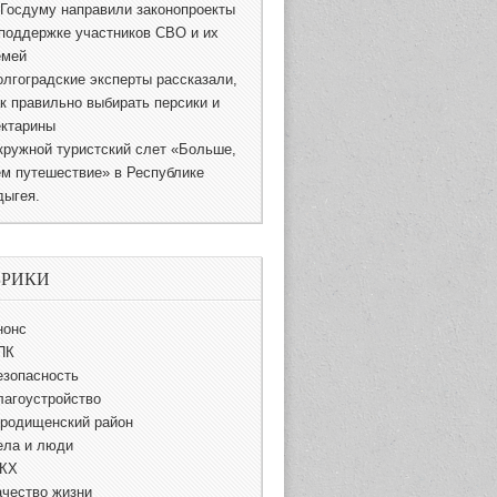
 Госдуму направили законопроекты
 поддержке участников СВО и их
емей
олгоградские эксперты рассказали,
ак правильно выбирать персики и
ектарины
кружной туристский слет «Больше,
ем путешествие» в Республике
дыгея.
БРИКИ
нонс
ПК
езопасность
лагоустройство
ородищенский район
ела и люди
КХ
ачество жизни