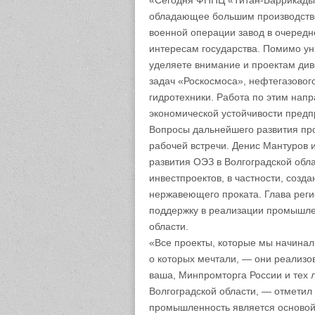
«Сегодня ФНПЦ «Титан-Баррикады
обладающее большим производств
военной операции завод в очередн
интересам государства. Помимо ун
уделяете внимание и проектам див
задач «Роскосмоса», нефтегазового
гидротехники. Работа по этим на
экономической устойчивости предп
Вопросы дальнейшего развития пр
рабочей встречи. Денис Мантуров 
развития ОЭЗ в Волгоградской обл
инвестпроектов, в частности, созд
нержавеющего проката. Глава реги
поддержку в реализации промышле
области.
«Все проекты, которые мы начинал
о которых мечтали, — они реализо
ваша, Минпромторга России и тех 
Волгоградской области, — отметил 
промышленность является основой