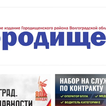
еждуречье"