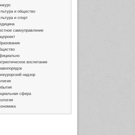
онкурс
ультура и общество
ультура и спорт
едицина
естное самоуправление
ацпроект
бразование
бщество
фициально
атриотическое воспитание
равопорядок
рокурорский надзор
елигия
обытия
оциальная сфера
кология
кономика