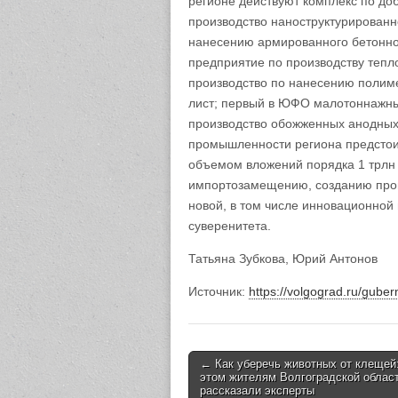
регионе действуют комплекс по до
производство наноструктурированно
нанесению армированного бетонно
предприятие по производству тепл
производство по нанесению полим
лист; первый в ЮФО малотоннажны
производство обожженных анодных б
промышленности региона предстоит
объемом вложений порядка 1 трлн
импортозамещению, созданию про
новой, в том числе инновационной
суверенитета.
Татьяна Зубкова, Юрий Антонов
Источник:
https://volgograd.ru/gube
← Как уберечь животных от клещей:
Post navigation
этом жителям Волгоградской облас
рассказали эксперты