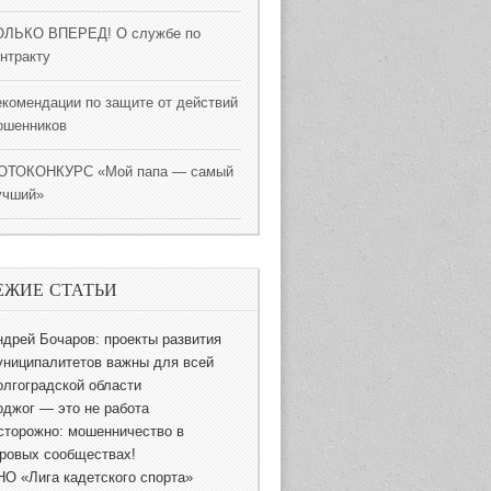
ОЛЬКО ВПЕРЕД! О службе по
онтракту
екомендации по защите от действий
ошенников
ОТОКОНКУРС «Мой папа — самый
учший»
ЕЖИЕ СТАТЬИ
ндрей Бочаров: проекты развития
униципалитетов важны для всей
олгоградской области
оджог — это не работа
сторожно: мошенничество в
гровых сообществах!
НО «Лига кадетского спорта»