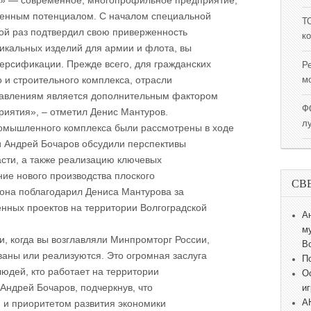
» — современное, многопрофильное предприятие,
енным потенциалом. С началом специальной
Т
ой раз подтвердил свою приверженность
к
икальных изделий для армии и флота, вы
ерсификации. Прежде всего, для гражданских
Р
 и строительного комплекса, отрасли
м
правлениям является дополнительным фактором
Ф
риятия», – отметил Денис Мантуров.
л
омышленного комплекса были рассмотрены в ходе
и Андрей Бочаров обсудили перспективы
асти, а также реализацию ключевых
ание нового производства плоского
СВ
она поблагодарил Дениса Мантурова за
нных проектов на территории Волгоградской
А
м
и, когда вы возглавляли Минпромторг России,
В
ваны или реализуются. Это огромная заслуга
П
людей, кто работает на территории
О
Андрей Бочаров, подчеркнув, что
и
А
 и приоритетом развития экономики