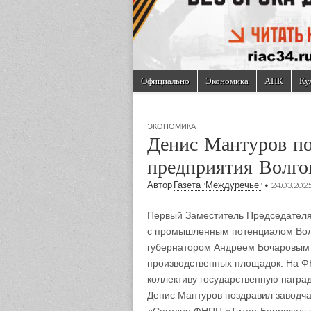
Skip to content
Официально
Экономика
АПК
Ку
Main menu
Sub menu
ЭКОНОМИКА
Денис Мантуров п
предприятия Волго
Автор
Газета "Междуречье"
•
24.03.202
Первый Заместитель Председателя
с промышленным потенциалом Волг
губернатором Андреем Бочаровым 
производственных площадок. На 
коллективу государственную наград
Денис Мантуров поздравил заводча