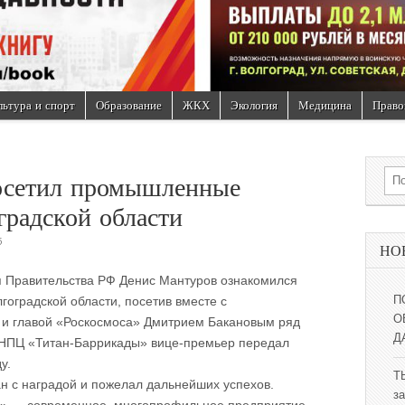
льтура и спорт
Образование
ЖКХ
Экология
Медицина
Право
Sea
осетил промышленные
градской области
5
НО
 Правительства РФ Денис Мантуров ознакомился
оградской области, посетив вместе с
П
О
и главой «Роскосмоса» Дмитрием Бакановым ряд
Д
ФНПЦ «Титан-Баррикады» вице-премьер передал
у.
Т
н с наградой и пожелал дальнейших успехов.
за