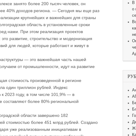
В
лексе занято более 200 тысяч человек, он
о
ее 40% доходов региона. — Сегодня мы еще раз
с
еализации крупнейших и важнейших для страны
В
олгоградская область в установленные сроки
к
еред нами. При этом реализация проектов
н
 это развитие, строительство и модернизация
О
овий для людей, которые работают и живут в
ч
А
аструктуры — это важнейшая часть нашей
получаем от промышленности, идут на развитие
РУ
щая стоимость произведенной в регионе
а один триллион рублей. Индекс
А
к 2023 году, в том числе 101,9% — в
А
е составляют более 80% региональной
Б
Б
гоградской области завершено 182
Г
Д
й стоимостью более 451 млрд рублей. Создано
Ж
годаря уже реализованным инициативам в
К