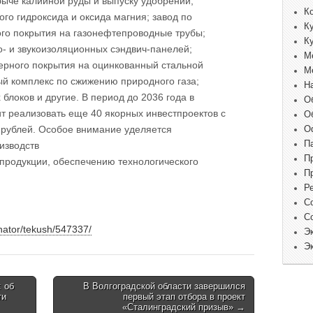
быче калийной руды и выпуску удобрений;
К
го гидроксида и оксида магния; завод по
К
го покрытия на газонефтепроводные трубы;
К
о- и звукоизоляционных сэндвич-панелей;
М
ерного покрытия на оцинкованный стальной
М
й комплекс по сжижению природного газа;
Н
локов и другие. В период до 2036 года в
О
 реализовать еще 40 якорных инвестпроектов с
О
 рублей. Особое внимание уделяется
О
П
изводств
П
 продукции, обеспечению технологического
П
Р
С
С
rnator/tekush/547337/
Э
Э
 об
В Волгоградской области завершился
ти
первый этап отбора в проект
«Сталинградский призыв» →