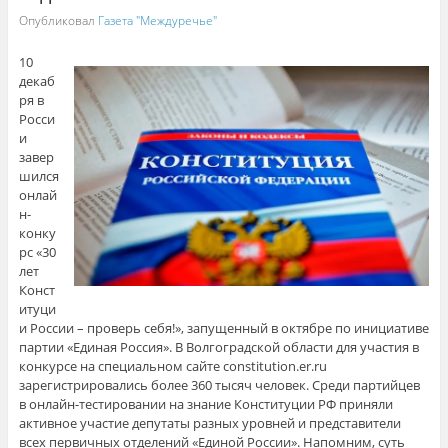
Опубликовал
Газета "Междуречье"
10
декаб
ря в
Росси
и
завер
шился
онлай
н-
конку
рс «30
лет
Конст
итуци
и России – проверь себя!», запущенный в октябре по инициативе
партии «Единая Россия». В Волгоградской области для участия в
конкурсе на специальном сайте constitution.er.ru
зарегистрировались более 360 тысяч человек. Среди партийцев
в онлайн-тестировании на знание Конституции РФ приняли
активное участие депутаты разных уровней и представители
всех первичных отделений «Единой России». Напомним, суть