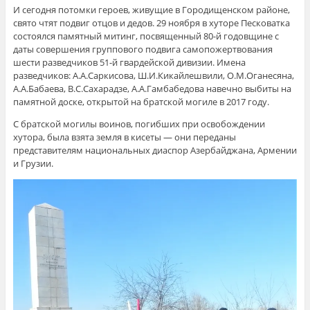
И сегодня потомки героев, живущие в Городищенском районе,
свято чтят подвиг отцов и дедов. 29 ноября в хуторе Песковатка
состоялся памятный митинг, посвященный 80-й годовщине с
даты совершения группового подвига самопожертвования
шести разведчиков 51-й гвардейской дивизии. Имена
разведчиков: А.А.Саркисова, Ш.И.Кикайлешвили, О.М.Оганесяна,
А.А.Бабаева, В.С.Сахарадзе, А.А.Гамбабедова навечно выбиты на
памятной доске, открытой на братской могиле в 2017 году.
С братской могилы воинов, погибших при освобождении
хутора, была взята земля в кисеты — они переданы
представителям национальных диаспор Азербайджана, Армении
и Грузии.