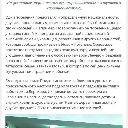
На фестивале национальных культур коллективы выступают в
народных костюмах
Одни поселения представляли определённую национальность,
другие – постарались максимально показать быт большинства
своих «соседей». Например, Новорогачинское поселение щедро
угощало гостей мероприятия изысканной национальной
выпечкой армян, украинцев, дагестанцев и других народностей,
которые сообща проживают в Новом Рогачике. Орловское
поселение представило таджикскую культуру, а вкуснейшие
угощения, выполненные с любовью Тамарой Ленёвой, радовали
всех гостей. Грачевское поселение подробно рассказало о жизни
татарской семьи Хазиахметовых, в которой по сей день сильны
мусульманские традиции и обычаи.
Благодатная земля Придонья помимо яблочного урожая и
положительного настроя подарила гостям праздника выставку
работ семьи Бернхард. Их предки когда-то переехали из
Германии в Россию, да так здесь и остались, завещав детям и
внукам хранить духовные устои. Резные деревянные иконы и
другие предметы быта привлекли внимание жителей.