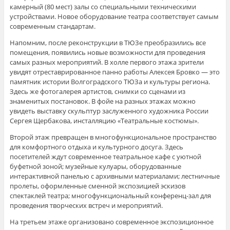
камерный (80 мест) залы со специальными техническими
устройствами. Новое оборудование театра соответствует самым
современным стандартам.
Напомним, после реконструкции в ТЮЗе преобразились все
помещения, появились новые возможности для проведения
самых разных мероприятий. В холле первого этажа зрители
увидят отреставрированное панно работы Алексея Бровко — это
памятник истории Волгоградского ТЮЗа и культуры региона.
Здесь же фотогалерея артистов, снимки со сценами из
знаменитых постановок. В фойе на разных этажах можно
увидеть выставку скульптур заслуженного художника России
Сергея Щербакова, инсталляцию «Театральные костюмы».
Второй этаж превращен в многофункциональное пространство
для комфортного отдыха и культурного досуга. Здесь
посетителей ждут современное театральное кафе с уютной
буфетной зоной; музейные кулуары, оборудованные
интерактивной панелью с архивными материалами; лестничные
пролеты, оформленные сменной экспозицией эскизов
спектаклей театра; многофункциональный конференц-зал для
проведения творческих встреч и мероприятий.
На третьем этаже организовано современное экспозиционное