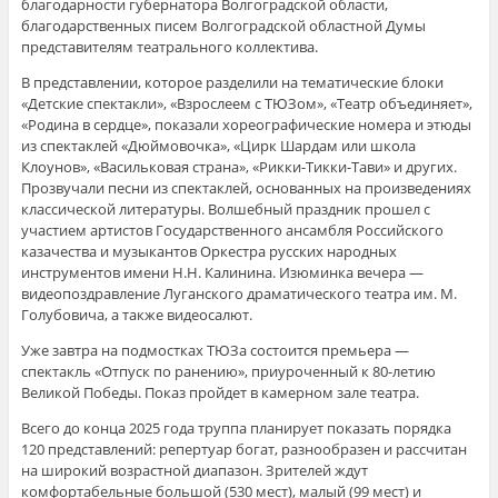
благодарности губернатора Волгоградской области,
благодарственных писем Волгоградской областной Думы
представителям театрального коллектива.
В представлении, которое разделили на тематические блоки
«Детские спектакли», «Взрослеем с ТЮЗом», «Театр объединяет»,
«Родина в сердце», показали хореографические номера и этюды
из спектаклей «Дюймовочка», «Цирк Шардам или школа
Клоунов», «Васильковая страна», «Рикки-Тикки-Тави» и других.
Прозвучали песни из спектаклей, основанных на произведениях
классической литературы. Волшебный праздник прошел с
участием артистов Государственного ансамбля Российского
казачества и музыкантов Оркестра русских народных
инструментов имени Н.Н. Калинина. Изюминка вечера —
видеопоздравление Луганского драматического театра им. М.
Голубовича, а также видеосалют.
Уже завтра на подмостках ТЮЗа состоится премьера —
спектакль «Отпуск по ранению», приуроченный к 80-летию
Великой Победы. Показ пройдет в камерном зале театра.
Всего до конца 2025 года труппа планирует показать порядка
120 представлений: репертуар богат, разнообразен и рассчитан
на широкий возрастной диапазон. Зрителей ждут
комфортабельные большой (530 мест), малый (99 мест) и