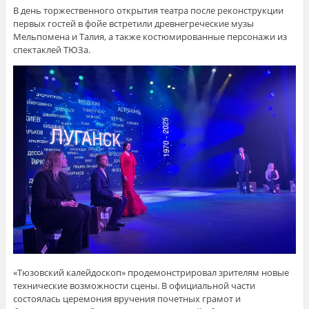
В день торжественного открытия театра после реконструкции
первых гостей в фойе встретили древнегреческие музы
Мельпомена и Талия, а также костюмированные персонажи из
спектаклей ТЮЗа.
«Тюзовский калейдоскоп» продемонстрировал зрителям новые
технические возможности сцены. В официальной части
состоялась церемония вручения почетных грамот и