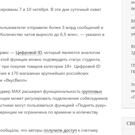
о
б
рованы 7 и 10 октября. В эти дни суточный охват
В
пользователи отправили более 3 млрд сообщений и
о
Количество чатов выросло до 6,5 млн», — указано в
у
В
ервис —
Цифровой ID
, который является аналогом
ЗД
той функции можно подтвердить статус студента,
П
 при покупке товаров категории 18+. Цифровой ID
П
ния в 170 магазинах крупнейших российских
 и «ВкусВилл».
У
енджер MAX расширил функциональность
групповых
и
«
нции может регулировать подключение собеседников
стники могут пользоваться функцией «Поднять руку».
ференции не ограничена по времени и количеству
СВ
сообщала, что авторы
получили доступ
к счетчику