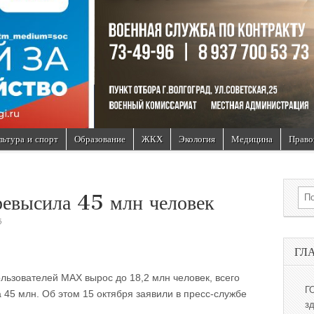
льтура и спорт
Образование
ЖКХ
Экология
Медицина
Право
Sea
евысила 45 млн человек
5
ГЛ
льзователей MAX вырос до 18,2 млн человек, всего
Г
45 млн. Об этом 15 октября заявили в пресс-службе
з