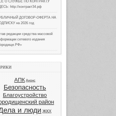
СЕ О СЛУЖБЕ ПО КОНТРАКТУ
ЕСЬ: http://контракт34.рф
УБЛИЧНЫЙ ДОГОВОР-ОФЕРТА НА
ОДПИСКУ на 2026 год
став редакции средства массовой
нформации сетевого издания
Городище.РФ»
БРИКИ
АПК
Анонс
Безопасность
Благоустройство
ородищенский район
Дела и люди
ЖКХ