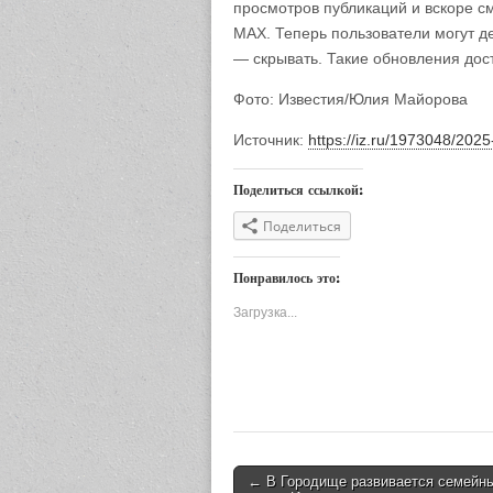
просмотров публикаций и вскоре с
MAX. Теперь пользователи могут де
— скрывать. Такие обновления дос
Фото: Известия/Юлия Майорова
Источник:
https://iz.ru/1973048/202
Поделиться ссылкой:
Поделиться
Понравилось это:
Загрузка...
← В Городище развивается семейн