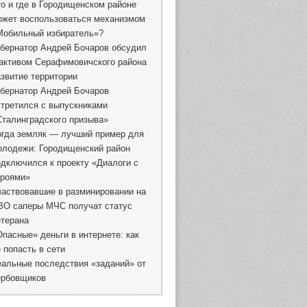
то и где в Городищенском районе
ожет воспользоваться механизмом
Мобильный избиратель»?
убернатор Андрей Бочаров обсудил
 активом Серафимовичского района
азвитие территории
убернатор Андрей Бочаров
стретился с выпускниками
Сталинградского призыва»
огда земляк — лучший пример для
олодежи: Городищенский район
одключился к проекту «Диалоги с
ероями»
частвовавшие в разминировании на
ВО саперы МЧС получат статус
етерана
Опасные» деньги в интернете: как
 попасть в сети
еальные последствия «заданий» от
ербовщиков