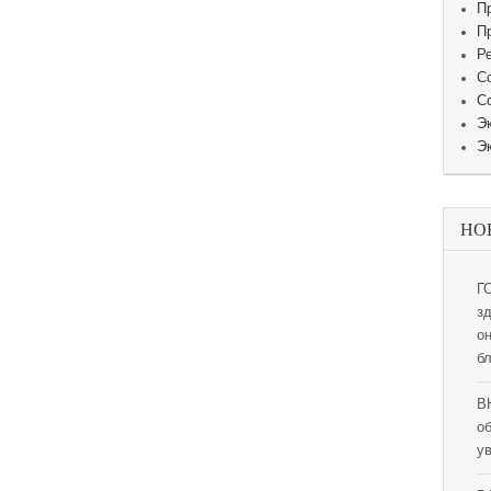
П
П
Р
С
С
Э
Э
НО
Г
з
о
б
В
о
у