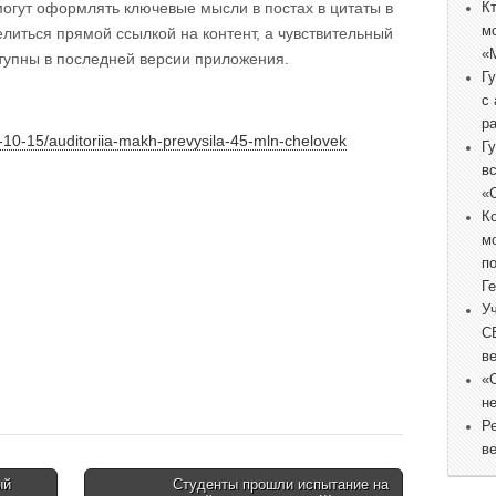
могут оформлять ключевые мысли в постах в цитаты в
К
м
литься прямой ссылкой на контент, а чувствительный
«
тупны в последней версии приложения.
Г
с
р
5-10-15/auditoriia-makh-prevysila-45-mln-chelovek
Г
в
«
К
м
п
Г
У
С
в
«
не
Р
в
ый
Студенты прошли испытание на