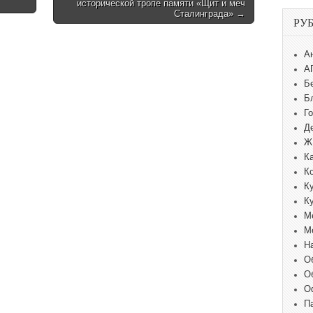
исторической тропе памяти «Щит и меч
Сталинграда» →
РУ
А
А
Б
Б
Г
Д
Ж
К
К
К
К
М
М
Н
О
О
О
П