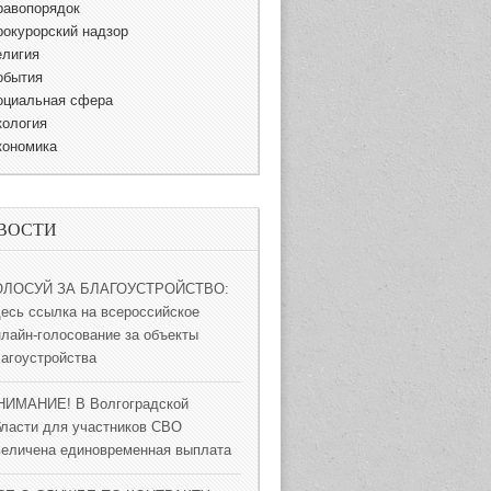
равопорядок
рокурорский надзор
елигия
обытия
оциальная сфера
кология
кономика
ВОСТИ
ОЛОСУЙ ЗА БЛАГОУСТРОЙСТВО:
десь ссылка на всероссийское
нлайн-голосование за объекты
лагоустройства
НИМАНИЕ! В Волгоградской
бласти для участников СВО
величена единовременная выплата