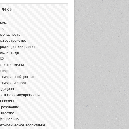
БРИКИ
нонс
ПК
езопасность
лагоустройство
ородищенский район
ела и люди
КХ
ачество жизни
онкурс
ультура и общество
ультура и спорт
едицина
естное самоуправление
ацпроект
бразование
бщество
фициально
атриотическое воспитание