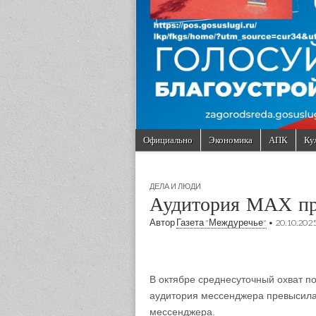
Skip to content
Официально
Экономика
АПК
Ку
Main menu
Sub menu
ДЕЛА И ЛЮДИ
Аудитория МАХ пр
Автор
Газета "Междуречье"
•
20.10.202
В октябре среднесуточный охват по
аудитория мессенджера превысила 
мессенджера.