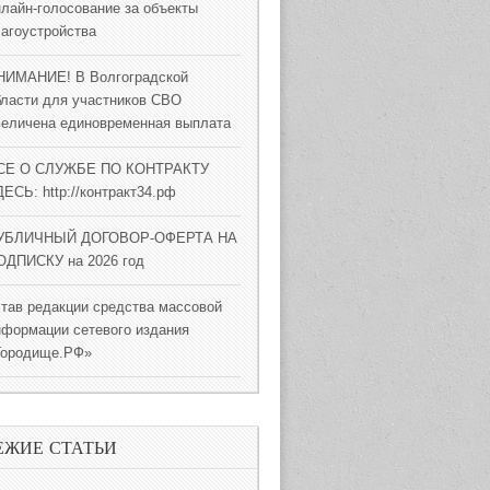
нлайн-голосование за объекты
лагоустройства
НИМАНИЕ! В Волгоградской
бласти для участников СВО
величена единовременная выплата
СЕ О СЛУЖБЕ ПО КОНТРАКТУ
ЕСЬ: http://контракт34.рф
УБЛИЧНЫЙ ДОГОВОР-ОФЕРТА НА
ОДПИСКУ на 2026 год
став редакции средства массовой
нформации сетевого издания
Городище.РФ»
ЕЖИЕ СТАТЬИ