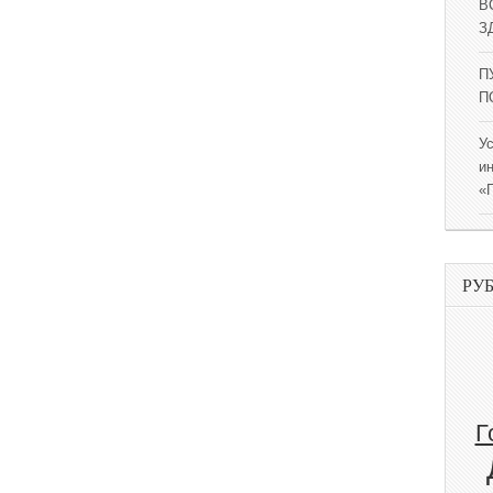
В
ЗД
П
П
У
и
«
РУ
Г