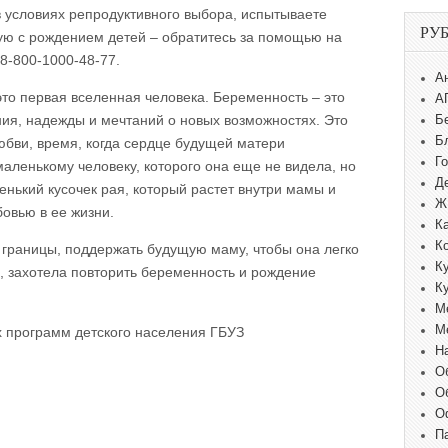
в условиях репродуктивного выбора, испытываете
РУ
ую с рождением детей – обратитесь за помощью на
8-800-1000-48-77.
А
о первая вселенная человека. Беременность – это
А
ния, надежды и мечтаний о новых возможностях. Это
Б
Б
юбви, время, когда сердце будущей матери
Г
аленькому человеку, которого она еще не видела, но
Д
енький кусочек рая, который растет внутри мамы и
Ж
овью в ее жизни.
К
К
 границы, поддержать будущую маму, чтобы она легко
К
 захотела повторить беременность и рождение
К
М
М
х программ детского населения ГБУЗ
Н
О
О
О
П