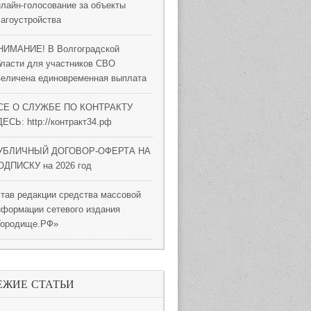
нлайн-голосование за объекты
лагоустройства
НИМАНИЕ! В Волгоградской
бласти для участников СВО
величена единовременная выплата
СЕ О СЛУЖБЕ ПО КОНТРАКТУ
ЕСЬ: http://контракт34.рф
УБЛИЧНЫЙ ДОГОВОР-ОФЕРТА НА
ОДПИСКУ на 2026 год
став редакции средства массовой
нформации сетевого издания
Городище.РФ»
ЕЖИЕ СТАТЬИ