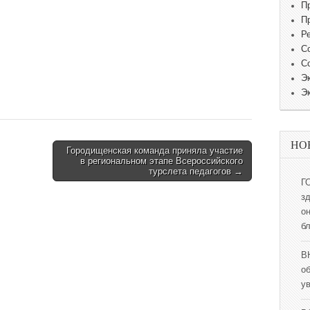
П
П
Р
С
С
Э
Э
НО
Городищенская команда приняла участие
в региональном этапе Всероссийского
турслета педагогов →
Г
з
о
б
В
о
у