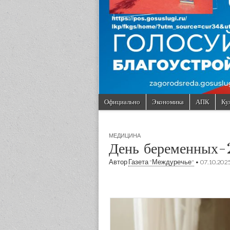
Skip to content
Официально
Экономика
АПК
Ку
Main menu
Sub menu
МЕДИЦИНА
День беременных
Автор
Газета "Междуречье"
•
07.10.202