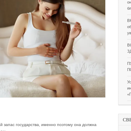
о
б
В
о
у
В
ЗД
П
П
У
и
«
СВ
 запас государства, именно поэтому она должна