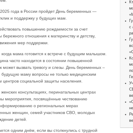
ием.
К
м
 2025 года в России пройдет День беременных —
«
тклик и поддержку у будущих мам.
Г
с
ействовать повышению рождаемости за счет
р
 бережного отношения к материнству и детству,
Г
движения мер поддержки.
в
«
 когда мама готовится к встрече с будущим малышом.
К
щина часто находится в состоянии повышенной
м
к может вызвать тревогу и слезы. День беременных –
п
е будущую маму вопросы не только медицинским
Г
м центров социальной защиты населения.
У
С
 женских консультациях, перинатальных центрах
в
аны мероприятия, посвящённые чествованию
«
информированию о региональных мерах
не
енных женщин, семей участников СВО, молодых
Р
дение детей.
в
тся одним днём, если вы столкнулись с трудной