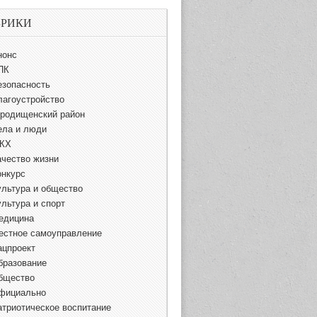
БРИКИ
нонс
ПК
езопасность
лагоустройство
ородищенский район
ела и люди
КХ
ачество жизни
онкурс
ультура и общество
ультура и спорт
едицина
естное самоуправление
ацпроект
бразование
бщество
фициально
атриотическое воспитание