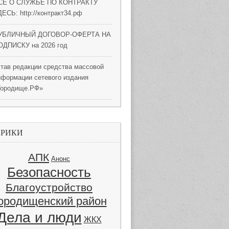
СЕ О СЛУЖБЕ ПО КОНТРАКТУ
ЕСЬ: http://контракт34.рф
УБЛИЧНЫЙ ДОГОВОР-ОФЕРТА НА
ОДПИСКУ на 2026 год
став редакции средства массовой
нформации сетевого издания
Городище.РФ»
БРИКИ
АПК
Анонс
Безопасность
Благоустройство
ородищенский район
Дела и люди
ЖКХ