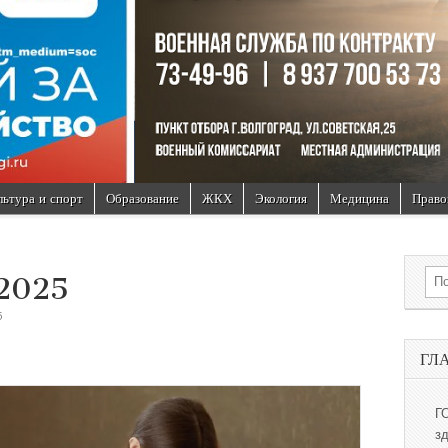
льтура и спорт
Образование
ЖКХ
Экология
Медицина
Право
Sea
-2025
5
ГЛ
Г
з