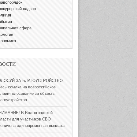
равопорядок
рокурорский надзор
елигия
обытия
оциальная сфера
кология
кономика
ВОСТИ
ОЛОСУЙ ЗА БЛАГОУСТРОЙСТВО:
десь ссылка на всероссийское
нлайн-голосование за объекты
лагоустройства
НИМАНИЕ! В Волгоградской
бласти для участников СВО
величена единовременная выплата