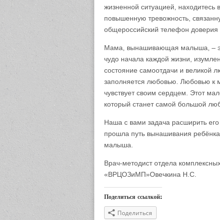
жизненной ситуацией, находитесь 
повышенную тревожность, связанн
общероссийский телефон доверия 
Мама, вынашивающая малыша, – эт
чудо начала каждой жизни, изумле
состояние самоотдачи и великой л
заполняется любовью. Любовью к м
чувствует своим сердцем. Этот мал
который станет самой большой люб
Наша с вами задача расширить его
прошла путь вынашивания ребёнка,
малыша.
Врач-методист отдела комплексны
«ВРЦОЗиМП»Овечкина Н.С.
Поделиться ссылкой:
Поделиться