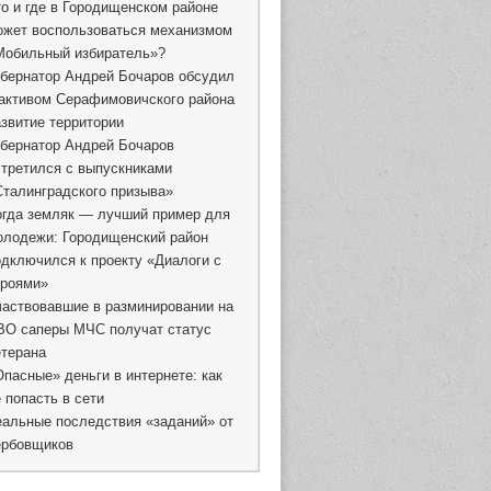
то и где в Городищенском районе
ожет воспользоваться механизмом
Мобильный избиратель»?
убернатор Андрей Бочаров обсудил
 активом Серафимовичского района
азвитие территории
убернатор Андрей Бочаров
стретился с выпускниками
Сталинградского призыва»
огда земляк — лучший пример для
олодежи: Городищенский район
одключился к проекту «Диалоги с
ероями»
частвовавшие в разминировании на
ВО саперы МЧС получат статус
етерана
Опасные» деньги в интернете: как
 попасть в сети
еальные последствия «заданий» от
ербовщиков