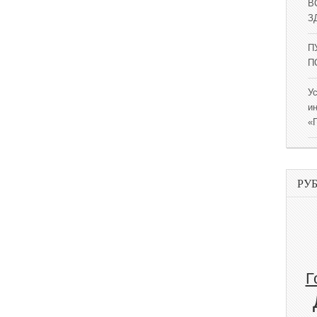
В
ЗД
П
П
У
и
«
РУ
Г