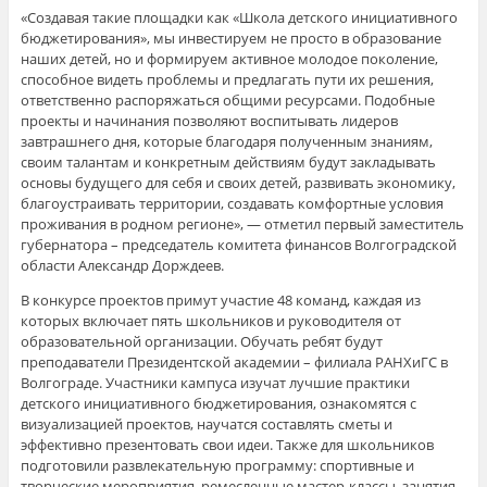
«Создавая такие площадки как «Школа детского инициативного
бюджетирования», мы инвестируем не просто в образование
наших детей, но и формируем активное молодое поколение,
способное видеть проблемы и предлагать пути их решения,
ответственно распоряжаться общими ресурсами. Подобные
проекты и начинания позволяют воспитывать лидеров
завтрашнего дня, которые благодаря полученным знаниям,
своим талантам и конкретным действиям будут закладывать
основы будущего для себя и своих детей, развивать экономику,
благоустраивать территории, создавать комфортные условия
проживания в родном регионе», — отметил первый заместитель
губернатора – председатель комитета финансов Волгоградской
области Александр Дорждеев.
В конкурсе проектов примут участие 48 команд, каждая из
которых включает пять школьников и руководителя от
образовательной организации. Обучать ребят будут
преподаватели Президентской академии – филиала РАНХиГС в
Волгограде. Участники кампуса изучат лучшие практики
детского инициативного бюджетирования, ознакомятся с
визуализацией проектов, научатся составлять сметы и
эффективно презентовать свои идеи. Также для школьников
подготовили развлекательную программу: спортивные и
творческие мероприятия, ремесленные мастер-классы, занятия