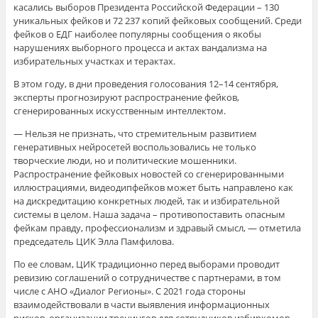
касались выборов Президента Российской Федерации – 130
уникальных фейков и 72 237 копий фейковых сообщений. Среди
фейков о ЕДГ наиболее популярны сообщения о якобы
нарушениях выборного процесса и актах вандализма на
избирательных участках и терактах.
В этом году, в дни проведения голосования 12–14 сентября,
эксперты прогнозируют распространение фейков,
сгенерированных искусственным интеллектом.
— Нельзя не признать, что стремительным развитием
генеративных нейросетей воспользовались не только
творческие люди, но и политические мошенники.
Распространение фейковых новостей со сгенерированными
иллюстрациями, видеодипфейков может быть направлено как
на дискредитацию конкретных людей, так и избирательной
системы в целом. Наша задача – противопоставить опасным
фейкам правду, профессионализм и здравый смысл, — отметила
председатель ЦИК Элла Памфилова.
По ее словам, ЦИК традиционно перед выборами проводит
ревизию соглашений о сотрудничестве с партнерами, в том
числе с АНО «Диалог Регионы». С 2021 года стороны
взаимодействовали в части выявления информационных
рисков, организации тренингов для сотрудников избиркомов,