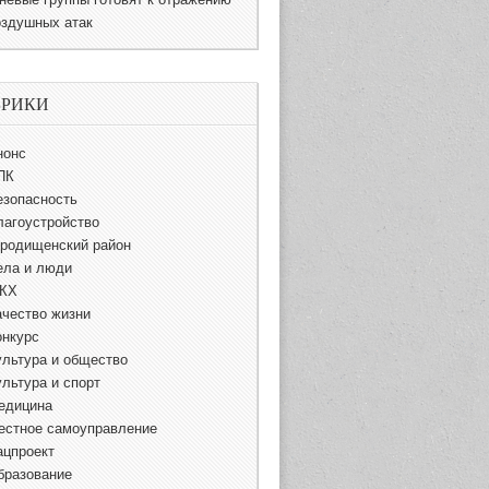
оздушных атак
БРИКИ
нонс
ПК
езопасность
лагоустройство
ородищенский район
ела и люди
КХ
ачество жизни
онкурс
ультура и общество
ультура и спорт
едицина
естное самоуправление
ацпроект
бразование