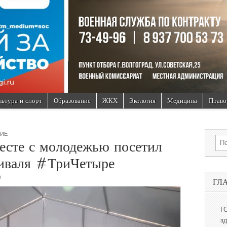
льтура и спорт
Образование
ЖКХ
Экология
Медицина
Право
НИЕ
Sea
есте с молодежью посетил
тиваля #ТриЧетыре
5
ГЛ
Г
з