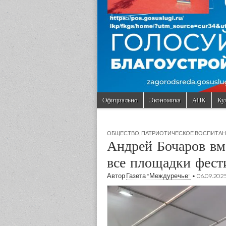
Skip to content
Официально
Экономика
АПК
Ку
Main menu
Sub menu
ОБЩЕСТВО
,
ПАТРИОТИЧЕСКОЕ ВОСПИТА
Андрей Бочаров вм
все площадки фес
Автор
Газета "Междуречье"
•
06.09.202