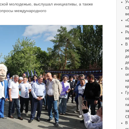
У
ской молодежью, выслушал инициативы, а также
С
вопросы международного
в
«
не
Р
в
В
р
д
д
В
о
н
к
Г
с
п
з
С
В
о