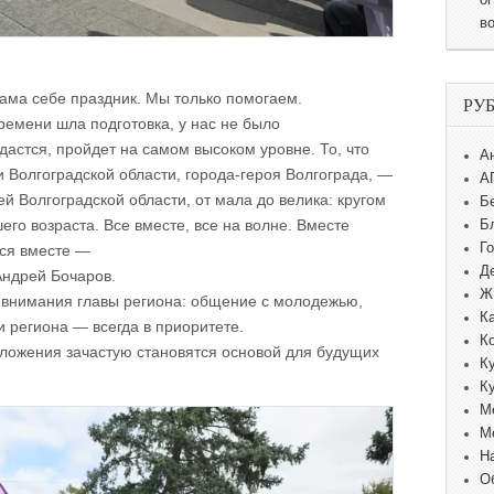
в
ама себе праздник. Мы только помогаем.
РУ
ремени шла подготовка, у нас не было
дастся, пройдет на самом высоком уровне. То, что
А
и Волгоградской области, города-героя Волгограда, —
А
й Волгоградской области, от мала до велика: кругом
Б
его возраста. Все вместе, все на волне. Вместе
Б
Г
мся вместе —
Д
Андрей Бочаров.
Ж
 внимания главы региона: общение с молодежью,
К
 региона — всегда в приоритете.
К
ложения зачастую становятся основой для будущих
К
К
М
М
Н
О