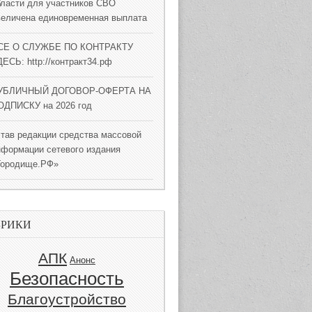
бласти для участников СВО
величена единовременная выплата
СЕ О СЛУЖБЕ ПО КОНТРАКТУ
ЕСЬ: http://контракт34.рф
УБЛИЧНЫЙ ДОГОВОР-ОФЕРТА НА
ОДПИСКУ на 2026 год
став редакции средства массовой
нформации сетевого издания
Городище.РФ»
БРИКИ
АПК
Анонс
Безопасность
Благоустройство