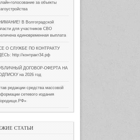
нлайн-голосование за объекты
лагоустройства
НИМАНИЕ! В Волгоградской
бласти для участников СВО
величена единовременная выплата
СЕ О СЛУЖБЕ ПО КОНТРАКТУ
ЕСЬ: http://контракт34.рф
УБЛИЧНЫЙ ДОГОВОР-ОФЕРТА НА
ОДПИСКУ на 2026 год
став редакции средства массовой
нформации сетевого издания
Городище.РФ»
ЕЖИЕ СТАТЬИ