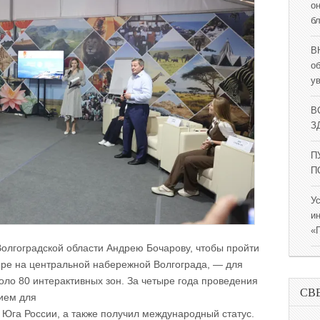
о
б
В
о
у
В
ЗД
П
П
У
и
«
Волгоградской области Андрею Бочарову, чтобы пройти
ре на центральной набережной Волгограда, — для
коло 80 интерактивных зон. За четыре года проведения
СВ
ием для
 Юга России, а также получил международный статус.