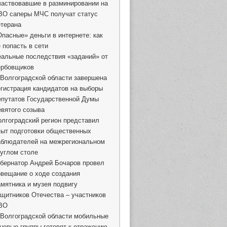
частвовавшие в разминировании на
ВО саперы МЧС получат статус
етерана
Опасные» деньги в интернете: как
 попасть в сети
еальные последствия «заданий» от
ербовщиков
 Волгоградской области завершена
егистрация кандидатов на выборы
епутатов Государственной Думы
евятого созыва
олгоградский регион представил
пыт подготовки общественных
аблюдателей на межрегиональном
руглом столе
убернатор Андрей Бочаров провел
овещание о ходе создания
амятника и музея подвигу
ащитников Отечества – участников
ВО
 Волгоградской области мобильные
гневые группы готовят к отражению