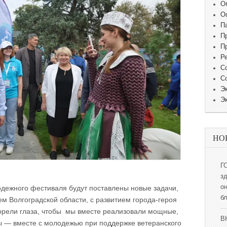
О
О
П
П
П
Р
С
С
Э
Э
НО
Г
з
о
одежного фестиваля будут поставлены новые задачи,
б
ем Волгоградской области, с развитием города-героя
горели глаза, чтобы мы вместе реализовали мощные,
В
 — вместе с молодежью при поддержке ветеранского