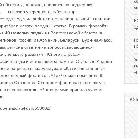
о
 области и, конечно, опираясь на поддержку
у
, — выразил уверенность губернатор.
сегодня уделил работе интернациональной площадки
В
приобрел международный статус. В рамках форсайт-
ЗД
ка 40 молодых людей из Волгоградской области, а
регионов России, из Армении, Беларуси, Буркина-Фасо,
П
лава региона ответил на вопросы, касающиеся
П
альнейшего развития «Юного ястреба» и
У
ской правды и исторической памяти. Отдельно Андрей
и
ллеи национальных культур» и «Казачьей станицы».
«
й молодежный фестиваль #ТриЧетыре посвящен 80-
тника Отечества. Слоганом фестиваля стал лозунг
е в соревновательной программе приняла участие
к.
РУ
gubernator/tekush/559082/