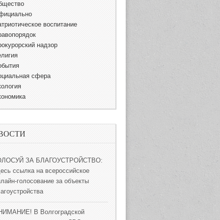
бщество
фициально
атриотическое воспитание
равопорядок
рокурорский надзор
елигия
обытия
оциальная сфера
кология
кономика
ВОСТИ
ОЛОСУЙ ЗА БЛАГОУСТРОЙСТВО:
десь ссылка на всероссийское
нлайн-голосование за объекты
лагоустройства
НИМАНИЕ! В Волгоградской