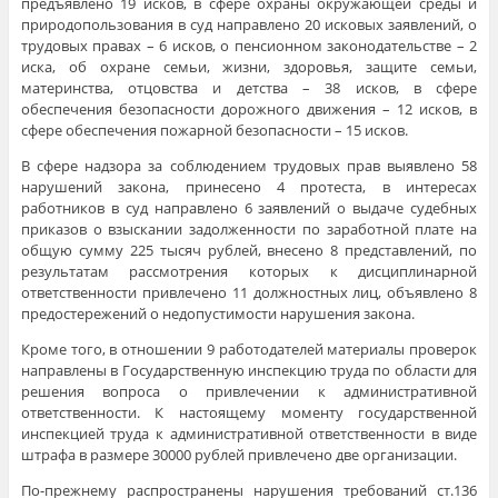
предъявлено 19 исков, в сфере охраны окружающей среды и
природопользования в суд направлено 20 исковых заявлений, о
трудовых правах – 6 исков, о пенсионном законодательстве – 2
иска, об охране семьи, жизни, здоровья, защите семьи,
материнства, отцовства и детства – 38 исков, в сфере
обеспечения безопасности дорожного движения – 12 исков, в
сфере обеспечения пожарной безопасности – 15 исков.
В сфере надзора за соблюдением трудовых прав выявлено 58
нарушений закона, принесено 4 протеста, в интересах
работников в суд направлено 6 заявлений о выдаче судебных
приказов о взыскании задолженности по заработной плате на
общую сумму 225 тысяч рублей, внесено 8 представлений, по
результатам рассмотрения которых к дисциплинарной
ответственности привлечено 11 должностных лиц, объявлено 8
предостережений о недопустимости нарушения закона.
Кроме того, в отношении 9 работодателей материалы проверок
направлены в Государственную инспекцию труда по области для
решения вопроса о привлечении к административной
ответственности. К настоящему моменту государственной
инспекцией труда к административной ответственности в виде
штрафа в размере 30000 рублей привлечено две организации.
По-прежнему распространены нарушения требований ст.136