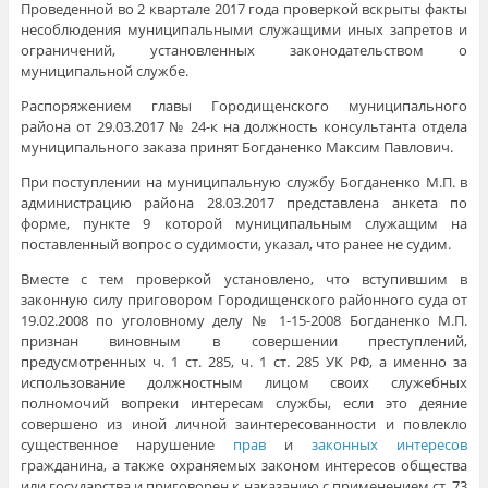
Проведенной во 2 квартале 2017 года проверкой вскрыты факты
несоблюдения муниципальными служащими иных запретов и
огра­ничений, установленных законодательством о
муниципальной службе.
Распоряжением главы Городищенского муниципального
района от 29.03.2017 № 24-к на должность консультанта отдела
муниципального заказа принят Богданенко Максим Павлович.
При поступлении на муниципальную службу Богданенко М.П. в
администрацию района 28.03.2017 представлена анкета по
форме, пункте 9 которой муниципальным служащим на
поставленный вопрос о судимости, указал, что ранее не судим.
Вместе с тем проверкой установлено, что вступившим в
законную силу приговором Городищенского районного суда от
19.02.2008 по уголовному делу № 1-15-2008 Богданенко М.П.
признан виновным в совершении преступлений,
предусмотренных ч. 1 ст. 285, ч. 1 ст. 285 УК РФ, а именно за
использование должностным лицом своих служебных
полномочий вопреки интересам службы, если это деяние
совершено из иной личной заинтересованности и повлекло
существенное нарушение
прав
и
законных интересов
гражданина, а также охраняемых законом интересов общества
или государства и приговорен к наказанию с применением ст. 73