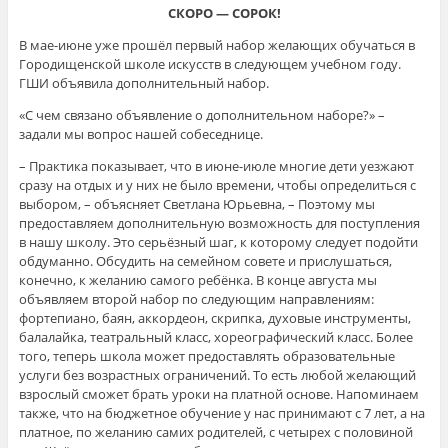
СКОРО — СОРОК!
В мае-июне уже прошёл первый набор желающих обучаться в
Городищенской школе искусств в следующем учебном году.
ГШИ объявила дополнительный набор.
«С чем связано объявление о дополнительном наборе?» –
задали мы вопрос нашей собеседнице.
– Практика показывает, что в июне-июле многие дети уезжают
сразу на отдых и у них не было времени, чтобы определиться с
выбором, – объясняет Светлана Юрьевна, – Поэтому мы
предоставляем дополнительную возможность для поступления
в нашу школу. Это серьёзный шаг, к которому следует подойти
обдуманно. Обсудить на семейном совете и прислушаться,
конечно, к желанию самого ребёнка. В конце августа мы
объявляем второй набор по следующим направлениям:
фортепиано, баян, аккордеон, скрипка, духовые инструменты,
балалайка, театральный класс, хореографический класс. Более
того, теперь школа может предоставлять образовательные
услуги без возрастных ограничений. То есть любой желающий
взрослый сможет брать уроки на платной основе. Напоминаем
также, что на бюджетное обучение у нас принимают с 7 лет, а на
платное, по желанию самих родителей, с четырех с половиной