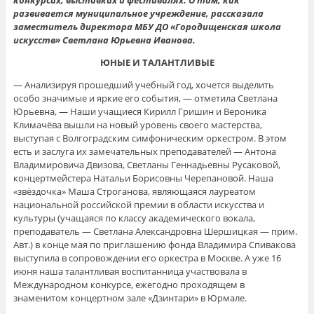
конкурсах, выставках и фестивалях. О том, как
развивается муниципальное учреждение, рассказала
заместитель директора МБУ ДО «Городищенская школа
искусств» Светлана Юрьевна Иванова.
ЮНЫЕ
И ТАЛАНТЛИВЫЕ
— Анализируя прошедший учебный год, хочется выделить
особо значимые и яркие его события, — отметила Светлана
Юрьевна, — Наши учащиеся Кирилл Гришин и Вероника
Климачёва вышли на новый уровень своего мастерства,
выступая с Волгоградским симфоническим оркестром. В этом
есть и заслуга их замечательных преподавателей — Антона
Владимировича Двизова, Светланы Геннадьевны Русаковой,
концертмейстера Натальи Борисовны Черепановой. Наша
«звёздочка» Маша Строганова, являющаяся лауреатом
национальной российской премии в области искусства и
культуры (учащаяся по классу академического вокала,
преподаватель — Светлана Александровна Шершицкая — прим.
Авт.) в конце мая по приглашению фонда Владимира Спивакова
выступила в сопровождении его оркестра в Москве. А уже 16
июня наша талантливая воспитанница участвовала в
Международном конкурсе, ежегодно проходящем в
знаменитом концертном зале «Дзинтари» в Юрмале.