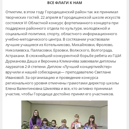
ВСЕ ФЛАГИ К НАМ
Отметим, в этом году Городищенский район так же принимал
творческих гостей. 22 апреля в Городищенской школе искусств
состоялся VI Областной конкурс фортепианного концерта при
поддержке районного отдела по культуре, молодёжной и
социальной политике, спорту, областного информационного
учебно-методического центра. В состязании участвовали
лучшие учащиеся из Котельниково, Михайловки, Фролово,
Николаевска, Палласовки, Ерзовки, Волжского, Волгограда,
Астрахани. В сложнейшей конкурентной борьбе ребята из ГШИ
Дурманова Даша и Вероника Климачёва завоевали дипломы
лауреатов 2-й степени. Диплом «Лучший концертмейстер»
вручили и нашей собеседнице— преподавателю Светлане
Ивановой. За организацию и проведение конкурса
регионального уровня отмечены грамотами директор школы
Елена Валентиновна Шмелёва и все, кто активно принимал
участие, чтобы Городище достойно принял его участников.