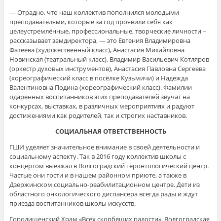
— Отрадно, что наш коллектив пополнился молодыми
преподавателями, которые за год проявили себя как
целеустремлённые, профессиональные, творческие личности –
рассказывает замдиректора, — это Евгения Владимировна
Фатеева (художественный класс), Анастасия Михайловна
Новинская (театральный класс), Владимир Васильевич Котляров
(оркестр духовых инструментов), Анастасия Павловна Сергеева
(хореографический класс в посёлке Кузьмичи) и Надежда
Валентиновна Подина (хореографический класс). Фамилии
одарённых воспитанников этих преподавателей звучат на
конкурсах, выставках, в различных мероприятиях и радуют
достижениями как родителей, так и строгих наставников.
СОЦИАЛЬНАЯ ОТВЕТСТВЕННОСТЬ
ГШИ уделяет значительное внимание в своей деятельности и
социальному аспекту. Так в 2016 году коллектив школы с
концертом выезжал в Волгоградский геронтологический центр.
Частые они гости и в нашем районном приюте, а также в
Дзержинском социально-реабилитационном центре. Дети из
областного онкологического диспансера всегда рады и ждут
приезда воспитанников школы искусств.
Городищенский Храм «Всех скорбящих радости», Волгоградская