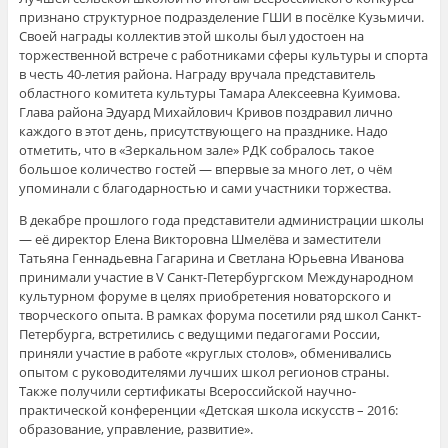
признано структурное подразделение ГШИ в посёлке Кузьмичи.
Своей награды коллектив этой школы был удостоен на
торжественной встрече с работниками сферы культуры и спорта
в честь 40-летия района. Награду вручала представитель
областного комитета культуры Тамара Алексеевна Куимова.
Глава района Эдуард Михайлович Кривов поздравил лично
каждого в этот день, присутствующего на празднике. Надо
отметить, что в «Зеркальном зале» РДК собралось такое
большое количество гостей — впервые за много лет, о чём
упоминали с благодарностью и сами участники торжества.
В декабре прошлого года представители администрации школы
— её директор Елена Викторовна Шмелёва и заместители
Татьяна Геннадьевна Гагарина и Светлана Юрьевна Иванова
принимали участие в V Санкт-Петербургском Международном
культурном форуме в целях приобретения новаторского и
творческого опыта. В рамках форума посетили ряд школ Санкт-
Петербурга, встретились с ведущими педагогами России,
приняли участие в работе «круглых столов», обменивались
опытом с руководителями лучших школ регионов страны.
Также получили сертификаты Всероссийской научно-
практической конференции «Детская школа искусств – 2016:
образование, управление, развитие».