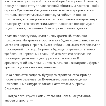
Как пояснил приходской староста Игорь Викторович Шашков,
пока у прихода статус православной общины. И для того чтобы
строить Храм — необходимо вначале зарегистрироваться и
открыть Попечительский Совет, куда войдут не только
прихожане, но и меценаты, кто сможет оказать материальную
поддержку в его возведении. Место-площадка под храм уже
подготовлена, расчищена. Есть и проект самого здания.
Храм по проекту получился очень красивый, отмечают
прихожане. На уровне второго этажа будет колокольня, там же
место для хоров. Церковь будет небольшая, 36 кв. метров, плюс
просторный притвор. В проекте будущего храма сочетаются
требования церковных традиций и то, что его возведение
посвящено ратному подвигу русского воинства. В
архитектурной композиции это выразилось в шатровой форме
крыши с купольным завершением.
Пока решаются вопросы будущего строительства, приход
постепенно развивается. Ежемесячно здесь проводятся
Божественные Литургии отцом-настоятелем Андреем
Сухановым.
— Когда организуем Попечительский Совет, нас услышат, —
уверен староста. —