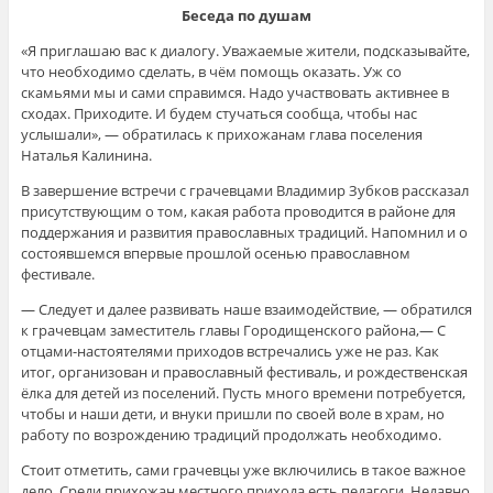
Беседа по душам
«Я приглашаю вас к диалогу. Уважаемые жители, подсказывайте,
что необходимо сделать, в чём помощь оказать. Уж со
скамьями мы и сами справимся. Надо участвовать активнее в
сходах. Приходите. И будем стучаться сообща, чтобы нас
услышали», — обратилась к прихожанам глава поселения
Наталья Калинина.
В завершение встречи с грачевцами Владимир Зубков рассказал
присутствующим о том, какая работа проводится в районе для
поддержания и развития православных традиций. Напомнил и о
состоявшемся впервые прошлой осенью православном
фестивале.
— Следует и далее развивать наше взаимодействие, — обратился
к грачевцам заместитель главы Городищенского района,— С
отцами-настоятелями приходов встречались уже не раз. Как
итог, организован и православный фестиваль, и рождественская
ёлка для детей из поселений. Пусть много времени потребуется,
чтобы и наши дети, и внуки пришли по своей воле в храм, но
работу по возрождению традиций продолжать необходимо.
Стоит отметить, сами грачевцы уже включились в такое важное
дело. Среди прихожан местного прихода есть педагоги. Недавно