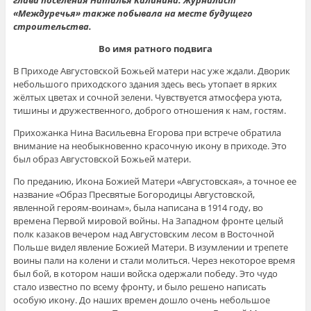
глава поселения Наталья Калинина. Журналист
«Междуречья» также побывала на месте будущего
строительства.
Во имя ратного подвига
В Приходе Августовской Божьей матери нас уже ждали. Дворик
небольшого приходского здания здесь весь утопает в ярких
жёлтых цветах и сочной зелени. Чувствуется атмосфера уюта,
тишины и дружественного, доброго отношения к нам, гостям.
Прихожанка Нина Васильевна Егорова при встрече обратила
внимание на необыкновенно красочную икону в приходе. Это
был образ Августовской Божьей матери.
По преданию, Икона Божией Матери «Августовская», а точное ее
название «Образ Пресвятые Богородицы Августовской,
явленной героям-воинам», была написана в 1914 году, во
времена Первой мировой войны. На Западном фронте целый
полк казаков вечером над Августовским лесом в Восточной
Польше видел явление Божией Матери. В изумлении и трепете
воины пали на колени и стали молиться. Через некоторое время
был бой, в котором наши войска одержали победу. Это чудо
стало известно по всему фронту, и было решено написать
особую икону. До наших времен дошло очень небольшое