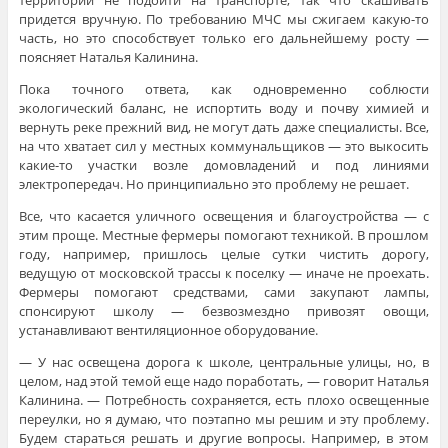
территории не подойти на транспорте, так что скашивать
придется вручную. По требованию МЧС мы сжигаем какую-то
часть, но это способствует только его дальнейшему росту —
поясняет Наталья Калинина.
Пока точного ответа, как одновременно соблюсти
экологический баланс, не испортить воду и почву химией и
вернуть реке прежний вид, не могут дать даже специалисты. Все,
на что хватает сил у местных коммунальщиков — это выкосить
какие-то участки возле домовладений и под линиями
электропередач. Но принципиально это проблему не решает.
Все, что касается уличного освещения и благоустройства — с
этим проще. Местные фермеры помогают техникой. В прошлом
году, например, пришлось целые сутки чистить дорогу,
ведущую от московской трассы к поселку — иначе не проехать.
Фермеры помогают средствами, сами закупают лампы,
спонсируют школу — безвозмездно привозят овощи,
устанавливают вентиляционное оборудование.
— У нас освещена дорога к школе, центральные улицы, но, в
целом, над этой темой еще надо поработать, — говорит Наталья
Калинина. — Потребность сохраняется, есть плохо освещенные
переулки, но я думаю, что поэтапно мы решим и эту проблему.
Будем стараться решать и другие вопросы. Например, в этом