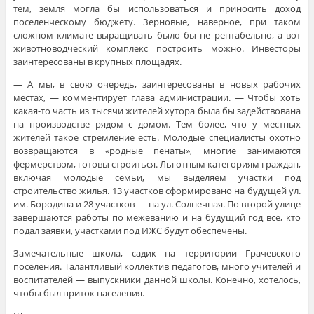
тем, земля могла бы использоваться и приносить доход
поселенческому бюджету. Зерновые, наверное, при таком
сложном климате выращивать было бы не рентабельно, а вот
животноводческий комплекс построить можно. Инвесторы
заинтересованы в крупных площадях.
— А мы, в свою очередь, заинтересованы в новых рабочих
местах, — комментирует глава администрации. — Чтобы хоть
какая-то часть из тысячи жителей хутора была бы задействована
на производстве рядом с домом. Тем более, что у местных
жителей такое стремление есть. Молодые специалисты охотно
возвращаются в «родные пенаты», многие занимаются
фермерством, готовы строиться. Льготным категориям граждан,
включая молодые семьи, мы выделяем участки под
строительство жилья. 13 участков сформировано на будущей ул.
им. Бородина и 28 участков — на ул. Солнечная. По второй улице
завершаются работы по межеванию и на будущий год все, кто
подал заявки, участками под ИЖС будут обеспечены.
Замечательные школа, садик на территории Грачевского
поселения. Талантливый коллектив педагогов, много учителей и
воспитателей — выпускники данной школы. Конечно, хотелось,
чтобы был приток населения.