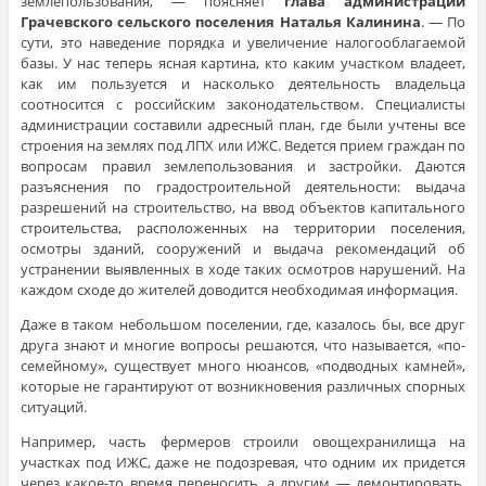
землепользования, — поясняет
глава администрации
Грачевского сельского поселения Наталья Калинина
. — По
сути, это наведение порядка и увеличение налогооблагаемой
базы. У нас теперь ясная картина, кто каким участком владеет,
как им пользуется и насколько деятельность владельца
соотносится с российским законодательством. Специалисты
администрации составили адресный план, где были учтены все
строения на землях под ЛПХ или ИЖС. Ведется прием граждан по
вопросам правил землепользования и застройки. Даются
разъяснения по градостроительной деятельности: выдача
разрешений на строительство, на ввод объектов капитального
строительства, расположенных на территории поселения,
осмотры зданий, сооружений и выдача рекомендаций об
устранении выявленных в ходе таких осмотров нарушений. На
каждом сходе до жителей доводится необходимая информация.
Даже в таком небольшом поселении, где, казалось бы, все друг
друга знают и многие вопросы решаются, что называется, «по-
семейному», существует много нюансов, «подводных камней»,
которые не гарантируют от возникновения различных спорных
ситуаций.
Например, часть фермеров строили овощехранилища на
участках под ИЖС, даже не подозревая, что одним их придется
через какое-то время переносить, а другим — демонтировать.