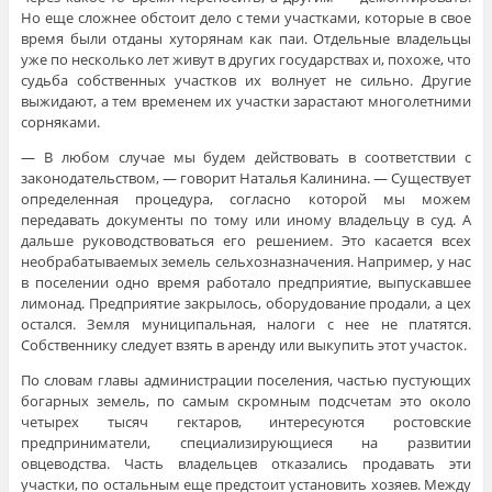
Но еще сложнее обстоит дело с теми участками, которые в свое
время были отданы хуторянам как паи. Отдельные владельцы
уже по несколько лет живут в других государствах и, похоже, что
судьба собственных участков их волнует не сильно. Другие
выжидают, а тем временем их участки зарастают многолетними
сорняками.
— В любом случае мы будем действовать в соответствии с
законодательством, — говорит Наталья Калинина. — Существует
определенная процедура, согласно которой мы можем
передавать документы по тому или иному владельцу в суд. А
дальше руководствоваться его решением. Это касается всех
необрабатываемых земель сельхозназначения. Например, у нас
в поселении одно время работало предприятие, выпускавшее
лимонад. Предприятие закрылось, оборудование продали, а цех
остался. Земля муниципальная, налоги с нее не платятся.
Собственнику следует взять в аренду или выкупить этот участок.
По словам главы администрации поселения, частью пустующих
богарных земель, по самым скромным подсчетам это около
четырех тысяч гектаров, интересуются ростовские
предприниматели, специализирующиеся на развитии
овцеводства. Часть владельцев отказались продавать эти
участки, по остальным еще предстоит установить хозяев. Между