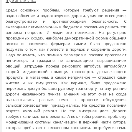
Шумит камыш…
Среди основных проблем, которые требуют решения —
водоснабжение и водоотведение, дороги, уличное освещение,
благоустройство и противопожарная безопасность. С
ежегодным пятимиллионным бюджетом поселению решать эти
вопросы непросто. И люди это понимают. На регулярно
проводимых сходах, наиболее демократичной форме общения
власти и населения, фермерам самим было предложено
подумать о том, как привести в порядок и сохранить дороги.
Надо понимать, что помимо фермеров в поселке проживают
пенсионеры и граждане, не занимающиеся выращиванием
овощей. Затруднен проезд рейсового автобуса, автомобиля
скорой медицинской помощи, транспорта, доставляющего
продукты в магазины, а самое неприятное — страдают сами
жители и их имущество. Как вариант, было предложено
перекрыть доступ большегрузному транспорту на внутренние
дороги населенного пункта. Мнения на этот счет на сходе
высказывались разные, тема в процессе обсуждения,
сельхозпроизводители призадумались. На средства поселения
ведется ямочный ремонт. Но это мизерная доля. Дороги
требуют капитального ремонта. А вот, чтобы решить проблему
модернизации системы канализации в верхней части хутора,
которая пребывает в плачевном состоянии, потребуется семь