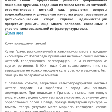
жизнь селян. Эффективно работает добровольная
пожарная дружина, созданная из числа местных жителей,
отремонтирован детский сад, решаются вопросы
водоснабжения и улучшения качества дорог, развивается
детско-юношеский спорт. Однако администрации
предстоит решить еще много вопросов, связанных с
укреплением социальной инфраструктуры села.
Кому принадлежит земля?
Хутор Грачи, расположенный в живописном месте в тридцати
километрах от Волгограда, привлекает не только самих местных
жителей, городищенцев, волгоградцев, но и инвесторов из
других регионов. В 90-х годах был совхоз-миллионник, где
выращивали не только овощные культуры, но и зерновые, был
свой цех по переработке томатов.
С развалом совхоза, закрытием сельхозпредприятий местные
жители подались на заработки в город или занялись
фермерством. При подъезде к Грачам, в нынешнюю теплую
зиму, можно увидеть сотни гектаров аккуратно, со знанием дела
обработанных полей. Правда, прежде популярная культура —
томаты, теперь уступила место моркови, картофелю, свекле,
тому, что сегодня востребовано на рынке.