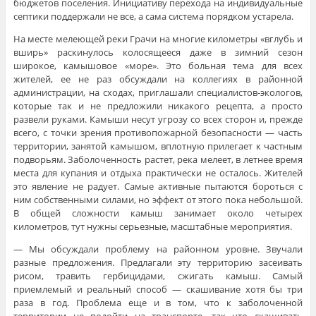
бюджетов поселения. Инициативу перехода на индивидуальные
септики поддержали не все, а сама система порядком устарела.
На месте мелеющей реки Грачи на многие километры «вглубь и
вширь» раскинулось колосящееся даже в зимний сезон
широкое, камышовое «море». Это больная тема для всех
жителей, ее не раз обсуждали на коллегиях в районной
администрации, на сходах, приглашали специалистов-экологов,
которые так и не предложили никакого рецепта, а просто
развели руками. Камыши несут угрозу со всех сторон и, прежде
всего, с точки зрения противопожарной безопасности — часть
территории, занятой камышом, вплотную прилегает к частным
подворьям. Заболоченность растет, река мелеет, в летнее время
места для купания и отдыха практически не осталось. Жителей
это явление не радует. Самые активные пытаются бороться с
ним собственными силами, но эффект от этого пока небольшой.
В общей сложности камыш занимает около четырех
километров, тут нужны серьезные, масштабные мероприятия.
— Мы обсуждали проблему на районном уровне. Звучали
разные предложения. Предлагали эту территорию засеивать
рисом, травить гербицидами, сжигать камыш. Самый
приемлемый и реальный способ — скашивание хотя бы три
раза в год. Проблема еще и в том, что к заболоченной