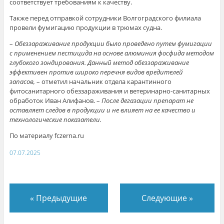
соответствует требованиям к качеству.
Также перед отправкой сотрудники Волгоградского филиала
провели фумигацию продукции в трюмах судна.
–
Обеззараживание продукции было проведено путем фумигации
с применением пестицида на основе алюминия фосфида методом
глубокого зондирования. Данный метод обеззараживание
эффективен против широко перечня видов вредителей
запасов,
– отметил начальник отдела карантинного
фитосанитарного обеззараживания и ветеринарно-санитарных
обработок Иван Алифанов. –
После дегазации препарат не
оставляет следов в продукции и не влияет на ее качество и
технологические показатели.
По материалу fczerna.ru
07.07.2025
«
Предыдущие
Следующие
»