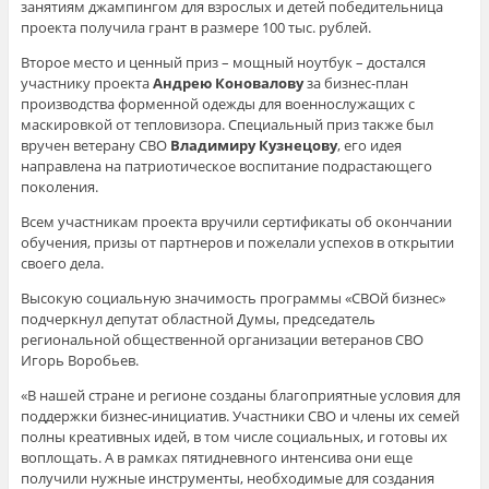
занятиям джампингом для взрослых и детей победительница
проекта получила грант в размере 100 тыс. рублей.
Второе место и ценный приз – мощный ноутбук – достался
участнику проекта
Андрею Коновалову
за бизнес-план
производства форменной одежды для военнослужащих с
маскировкой от тепловизора. Специальный приз также был
вручен ветерану СВО
Владимиру Кузнецову
, его идея
направлена на патриотическое воспитание подрастающего
поколения.
Всем участникам проекта вручили сертификаты об окончании
обучения, призы от партнеров и пожелали успехов в открытии
своего дела.
Высокую социальную значимость программы «СВОй бизнес»
подчеркнул депутат областной Думы, председатель
региональной общественной организации ветеранов СВО
Игорь Воробьев.
«В нашей стране и регионе созданы благоприятные условия для
поддержки бизнес-инициатив. Участники СВО и члены их семей
полны креативных идей, в том числе социальных, и готовы их
воплощать. А в рамках пятидневного интенсива они еще
получили нужные инструменты, необходимые для создания