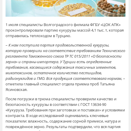
1 июля специалисты Волгоградского филиала ФГБУ «ЦОК АПК»
проконтролировали партию кукурузы массой 4,1 тыс. т, которая
отправилась теплоходом в Турцию.
–
К нам поступила партия продовольственной кукурузы,
которую проверили на соответствие требованиям Технического
регламента Таможенного союза ТР ТС 015/2011 «О безопасности
зерна» и страны-импортера. У Турции есть определенные
требования, касающиеся содержания токсичных элементов,
микотоксинов, остаточное количество пестицидов,
радионуклидов и ГМО. Вся продукция соответствовала нормам,
–
отметила главный специалист отдела приема проб Татьяна
Ясиновская.
После погрузки в трюма специалисты проверили качество и
безопасность кукурузы в соответствии с ГОСТ 13634-90
«Кукуруза. Требования при заготовках и поставках» и условиями
контракта. В ходе исследований оценивались ключевые
показатели: влажность, содержание сорной примеси, натура и
повреждённое зерно. Результаты подтвердили, что вся партия