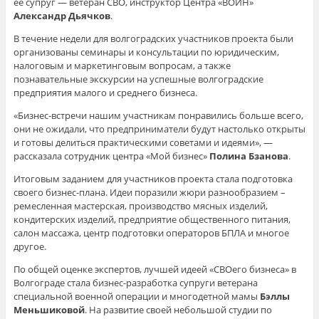
ее супруг — ветеран СВО, инструктор Центра «ВОИН»
Александр Дьячков
.
В течение недели для волгоградских участников проекта были
организованы семинары и консультации по юридическим,
налоговым и маркетинговым вопросам, а также
познавательные экскурсии на успешные волгоградские
предприятия малого и среднего бизнеса.
«Бизнес-встречи нашим участникам понравились больше всего,
они не ожидали, что предприниматели будут настолько открыты
и готовы делиться практическими советами и идеями», —
рассказала сотрудник центра «Мой бизнес»
Полина Бзанова
.
Итоговым заданием для участников проекта стала подготовка
своего бизнес-плана. Идеи поразили жюри разнообразием –
ремесленная мастерская, производство мясных изделий,
кондитерских изделий, предприятие общественного питания,
салон массажа, центр подготовки операторов БПЛА и многое
другое.
По общей оценке экспертов, лучшей идеей «СВОего бизнеса» в
Волгограде стала бизнес-разработка супруги ветерана
специальной военной операции и многодетной мамы
Бэллы
Меньшиковой
. На развитие своей небольшой студии по