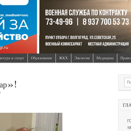
льтура и спорт
Образование
ЖКХ
Экология
Медицина
Право
Sea
дар»!
5
ГЛ
Г
з