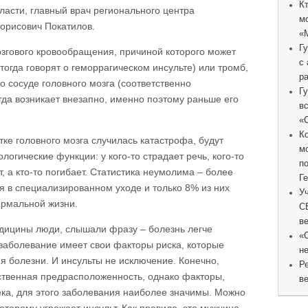
К
ласти, главный врач регионального центра
м
орисович Покатилов.
«
Г
озгового кровообращения, причиной которого может
с
(тогда говорят о геморрагическом инсульте) или тромб,
р
 сосуде головного мозга (соответственно
Г
гда возникает внезапно, именно поэтому раньше его
в
«
К
стке головного мозга случилась катастрофа, будут
м
огические функции: у кого-то страдает речь, кого-то
п
, а кто-то погибает. Статистика неумолима – более
Г
 в специализированном уходе и только 8% из них
У
ормальной жизни.
С
в
едицины люди, слышали фразу – болезнь легче
«
 заболевание имеет свои факторы риска, которые
не
я болезни. И инсульты не исключение. Конечно,
Р
ственная предрасположенность, однако факторы,
в
ка, для этого заболевания наиболее значимы. Можно