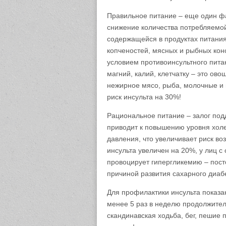
Правильное питание – еще один фа
снижение количества потребляемой 
содержащейся в продуктах питани
копченостей, мясных и рыбных конс
условием противоинсультного пита
магний, калий, клетчатку – это ов
нежирное мясо, рыба, молочные и 
риск инсульта на 30%!
Рациональное питание – залог по
приводит к повышению уровня хол
давления, что увеличивает риск во
инсульта увеличен на 20%, у лиц 
провоцирует гипергликемию – пост
причиной развития сахарного диабе
Для профилактики инсульта показа
менее 5 раз в неделю продолжитель
скандинавская ходьба, бег, пешие