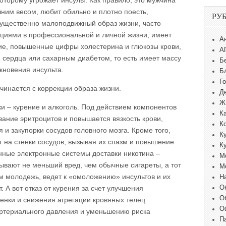
которому угрожает инсульт. Как правило, это мужчина
шним весом, любит обильно и плотно поесть,
РУ
мущественно малоподвижный образ жизни, часто
ациями в профессиональной и личной жизни, имеет
А
е, повышенные цифры холестерина и глюкозы крови,
А
 сердца или сахарным диабетом, то есть имеет массу
Б
кновения инсульта.
Б
Г
чинается с коррекции образа жизни.
Д
Ж
и – курение и алкоголь. Под действием компонентов
К
вание эритроцитов и повышается вязкость крови,
К
 и закупорки сосудов головного мозга. Кроме того,
К
т на стенки сосудов, вызывая их спазм и повышение
К
ные электронные системы доставки никотина –
М
зывают не меньший вред, чем обычные сигареты, а тот
М
ом молодежь, ведет к «омоложению» инсультов и их
Н
О
 А вот отказ от курения за счет улучшения
О
тенки и снижения агрегации кровяных телец
О
артериального давления и уменьшению риска
П