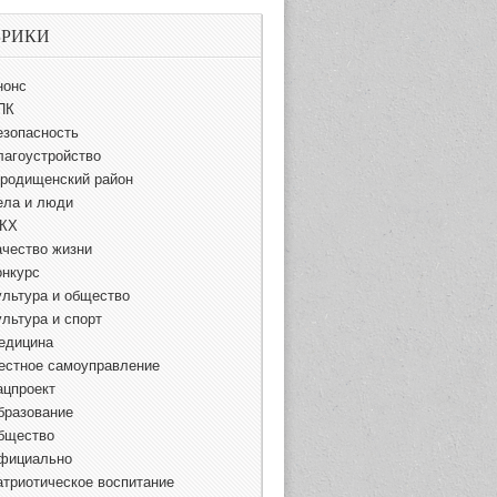
БРИКИ
нонс
ПК
езопасность
лагоустройство
ородищенский район
ела и люди
КХ
ачество жизни
онкурс
ультура и общество
ультура и спорт
едицина
естное самоуправление
ацпроект
бразование
бщество
фициально
атриотическое воспитание