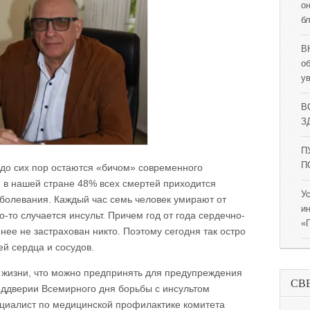
о
б
В
о
у
В
ЗД
П
П
до сих пор остаются «бичом» современного
, в нашей стране 48% всех смертей приходится
У
болевания. Каждый час семь человек умирают от
и
-то случается инсульт. Причем год от года сердечно-
«
 нее не застрахован никто. Поэтому сегодня так остро
ей сердца и сосудов.
з жизни, что можно предпринять для предупреждения
СВ
еддверии Всемирного дня борьбы с инсультом
ециалист по медицинской профилактике комитета