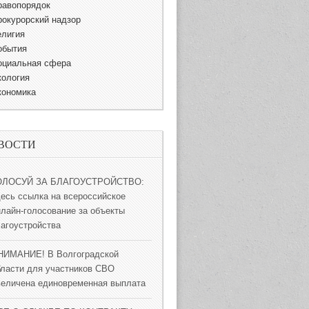
равопорядок
рокурорский надзор
елигия
обытия
оциальная сфера
кология
кономика
ВОСТИ
ОЛОСУЙ ЗА БЛАГОУСТРОЙСТВО:
десь ссылка на всероссийское
нлайн-голосование за объекты
лагоустройства
НИМАНИЕ! В Волгоградской
бласти для участников СВО
величена единовременная выплата