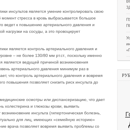
В
ЗД
ики инсультов является умение контролировать свою
В момент стресса в кровь выбрасывается большое
П
что ведет к повышению артериального давления и
П
й нагрузки на сосуды, а это провоцирует
У
и
ики является контроль артериального давления и
«
овне – не более 130/80 мм рт.ст., поскольку именно
я является ведущей причиной возникновения
овень артериального давления минимум раз в
РУ
ает, что контроль артериального давления и вовремя
го повышения позволяет снизить риск инсульта до
медицинские осмотры или диспансеризацию, что дает
нь холестерина и глюкозы крови, выявить
 возникновение инсульта (гипертоническая болезнь,
Г
актуально для лиц, имеющих «семейную историю»
ние врача позволяет вовремя выявить проблемы со