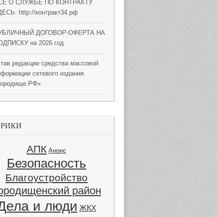
СЕ О СЛУЖБЕ ПО КОНТРАКТУ
ЕСЬ: http://контракт34.рф
УБЛИЧНЫЙ ДОГОВОР-ОФЕРТА НА
ОДПИСКУ на 2026 год
став редакции средства массовой
нформации сетевого издания
Городище.РФ»
БРИКИ
АПК
Анонс
Безопасность
Благоустройство
ородищенский район
Дела и люди
ЖКХ