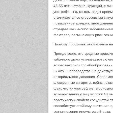
даже составить портрет человека, 
45-55 лет и старше, курящий, с ли
употребляет алкоголь, ведет преи
сталкивается со стрессовыми ситу
повышенное артериальное давлени
страдает каким-либо заболеванием
факторов, повышающих риск возни
Поэтому профилактика инсульта на
Прежде всего, это вредные привычк
табачного дыма усиливается склеи
возрастает риск тромбообразования
никотин непосредственно действуе
артериального давления. Современ
электронные сигареты, вейпы, ока
факт, что их употребляет в основн
возникновению у лиц моложе 40 лет.
эластических свойств сосудистой с
способствует стойкому снижению 
возникновения инсультов в 2 раза.