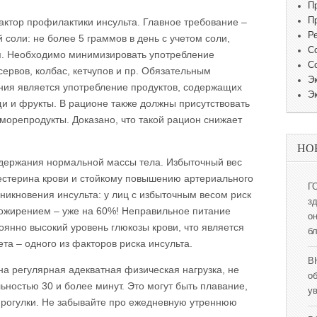
П
П
ктор профилактики инсульта. Главное требование –
Р
соли: не более 5 граммов в день с учетом соли,
С
я. Необходимо минимизировать употребление
С
ервов, колбас, кетчупов и пр. Обязательным
Э
ния является употребление продуктов, содержащих
Э
ощи и фрукты. В рационе также должны присутствовать
морепродукты. Доказано, что такой рацион снижает
НО
ддержания нормальной массы тела. Избыточный вес
естерина крови и стойкому повышению артериального
Г
зникновения инсульта: у лиц с избыточным весом риск
з
с ожирением – уже на 60%! Неправильное питание
о
оянно высокий уровень глюкозы крови, что является
б
та – одного из факторов риска инсульта.
В
на регулярная адекватная физическая нагрузка, не
о
ностью 30 и более минут. Это могут быть плавание,
у
 прогулки. Не забывайте про ежедневную утреннюю