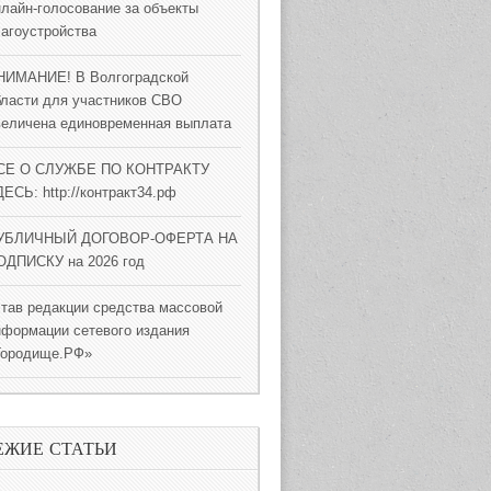
нлайн-голосование за объекты
лагоустройства
НИМАНИЕ! В Волгоградской
бласти для участников СВО
величена единовременная выплата
СЕ О СЛУЖБЕ ПО КОНТРАКТУ
ЕСЬ: http://контракт34.рф
УБЛИЧНЫЙ ДОГОВОР-ОФЕРТА НА
ОДПИСКУ на 2026 год
став редакции средства массовой
нформации сетевого издания
Городище.РФ»
ЕЖИЕ СТАТЬИ