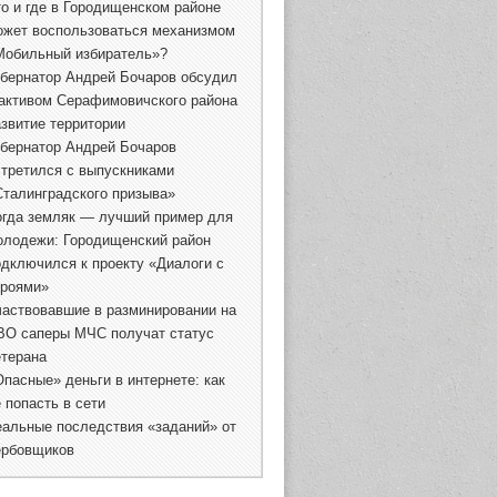
то и где в Городищенском районе
ожет воспользоваться механизмом
Мобильный избиратель»?
убернатор Андрей Бочаров обсудил
 активом Серафимовичского района
азвитие территории
убернатор Андрей Бочаров
стретился с выпускниками
Сталинградского призыва»
огда земляк — лучший пример для
олодежи: Городищенский район
одключился к проекту «Диалоги с
ероями»
частвовавшие в разминировании на
ВО саперы МЧС получат статус
етерана
Опасные» деньги в интернете: как
 попасть в сети
еальные последствия «заданий» от
ербовщиков