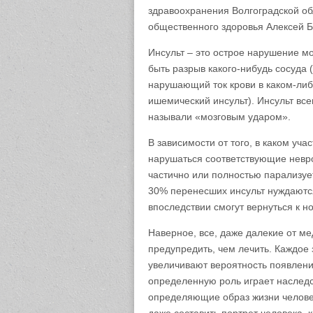
здравоохранения Волгоградской об
общественного здоровья Алексей Б
Инсульт – это острое нарушение м
быть разрыв какого-нибудь сосуда 
нарушающий ток крови в каком-либо
ишемический инсульт). Инсульт все
называли «мозговым ударом».
В зависимости от того, в каком уча
нарушаться соответствующие неврол
частично или полностью парализует
30% перенесших инсульт нуждаются
впоследствии смогут вернуться к н
Наверное, все, даже далекие от м
предупредить, чем лечить. Каждое
увеличивают вероятность появлени
определенную роль играет наслед
определяющие образ жизни челове