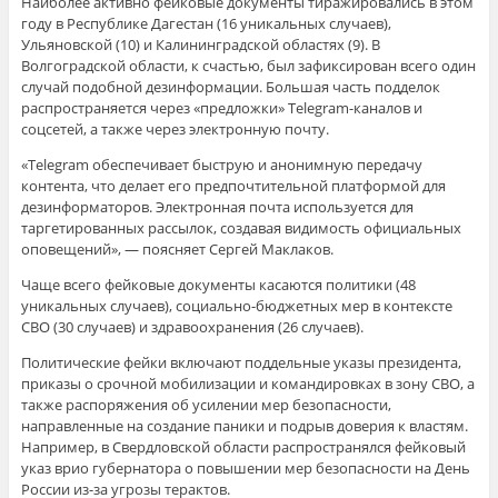
Наиболее активно фейковые документы тиражировались в этом
году в Республике Дагестан (16 уникальных случаев),
Ульяновской (10) и Калининградской областях (9). В
Волгоградской области, к счастью, был зафиксирован всего один
случай подобной дезинформации. Большая часть подделок
распространяется через «предложки» Telegram-каналов и
соцсетей, а также через электронную почту.
«Telegram обеспечивает быструю и анонимную передачу
контента, что делает его предпочтительной платформой для
дезинформаторов. Электронная почта используется для
таргетированных рассылок, создавая видимость официальных
оповещений», — поясняет Сергей Маклаков.
Чаще всего фейковые документы касаются политики (48
уникальных случаев), социально-бюджетных мер в контексте
СВО (30 случаев) и здравоохранения (26 случаев).
Политические фейки включают поддельные указы президента,
приказы о срочной мобилизации и командировках в зону СВО, а
также распоряжения об усилении мер безопасности,
направленные на создание паники и подрыв доверия к властям.
Например, в Свердловской области распространялся фейковый
указ врио губернатора о повышении мер безопасности на День
России из-за угрозы терактов.