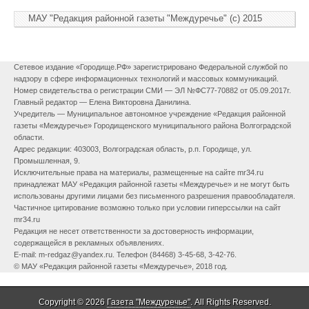
МАУ "Редакция районной газеты "Междуречье" (c) 2015
Сетевое издание «Городище.РФ» зарегистрировано Федеральной службой по
надзору в сфере информационных технологий и массовых коммуникаций.
Номер свидетельства о регистрации СМИ — ЭЛ №ФС77-70882 от 05.09.2017г.
Главный редактор — Елена Викторовна Данилина.
Учредитель — Муниципальное автономное учреждение «Редакция районной
газеты «Междуречье» Городищенского муниципального района Волгоградской
области.
Адрес редакции: 403003, Волгоградская область, р.п. Городище, ул.
Промышленная, 9.
Исключительные права на материалы, размещенные на сайте mr34.ru
принадлежат МАУ «Редакция районной газеты «Междуречье» и не могут быть
использованы другими лицами без письменного разрешения правообладателя.
Частичное цитирование возможно только при условии гиперссылки на сайт
mr34.ru
Редакция не несет ответственности за достоверность информации,
содержащейся в рекламных объявлениях.
E-mail: m-redgaz@yandex.ru. Телефон (84468) 3-45-68, 3-42-76.
© МАУ «Редакция районной газеты «Междуречье», 2018 год.
Copyright © 2026
Газета "Междуречье"
. All Rights Reserved.