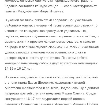
межпоселенческой библиотеки Городищенского района
недавно состоялся конкурс чтецов — сообщает журналист
газеты «Междуречье» Игорь Ячменев.
В уютной гостиной библиотеки собрались 27 участников
районного конкурса чтецов «И песнь есенинская льется». В
исполнении конкурсантов прозвучали удивительные,
глубокие, непревзойденные стихотворения поэта о любви, о
смысле жизни и простом человеческом счастье, о красоте
природы и величии глубоко любимой им России. Участникам
удалось передать уникальность есенинского слога и
невероятную энергетику его стихов. При этом ребята
конкурировали между собой в двух возрастных номинациях:
14-15 и 16-17 лет.
В итоге в младшей возрастной категории лауреатом первой
степени стала Дарья Шевченко, лауреатами второй –
Анастасия Желтоногова и ее тезка Подгорнова. Ну а диплом
лауреата третьей степени получила Мария Савина. Среди
конкурсантов 16-17 лет лауреатами первой степени
оказались Владислав Камышев, Александр Мутьев и София