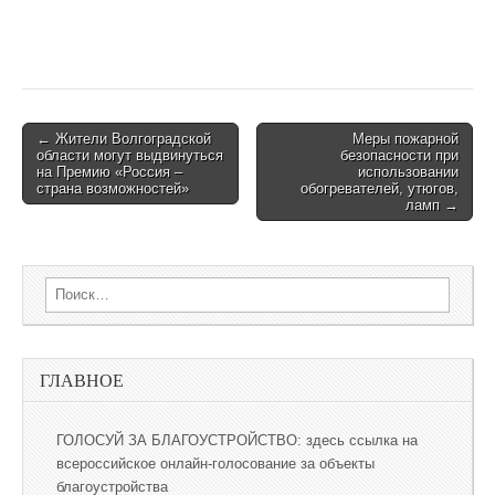
← Жители Волгоградской
Меры пожарной
Post navigation
области могут выдвинуться
безопасности при
на Премию «Россия –
использовании
страна возможностей»
обогревателей, утюгов,
ламп →
Search for:
ГЛАВНОЕ
ГОЛОСУЙ ЗА БЛАГОУСТРОЙСТВО: здесь ссылка на
всероссийское онлайн-голосование за объекты
благоустройства