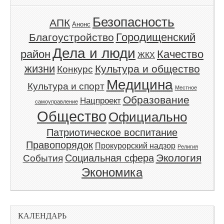
Безопасность
АПК
Анонс
Благоустройство
Городищенский
Дела и люди
Качество
район
ЖКХ
жизни
Культура и общество
Конкурс
Медицина
Культура и спорт
Местное
Образование
Нацпроект
самоуправление
Общество
Официально
Патриотическое воспитание
Правопорядок
Прокурорский надзор
Религия
Экология
Социальная сфера
События
Экономика
КАЛЕНДАРЬ