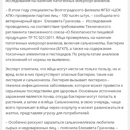
исследования на наличие патогенных микроорганизмов.
– В этом году специалисты Волгоградского филиала ФГБУ «ЦОК
АПК» проверили партию яиц – 100 тысяч штук, – сообщила его
ветеринарный врач Елизавета Грачкова. – Исследования
проводились на соответствие требованиям Технического
регламента таможенного союза «О безопасности пищевой
продукции» ТР ТС 021/2011. Яйца проверялись на наличие
патогенных микроорганизмов, включая сальмонеллы, бактерии
группы кишечной палочки (БГКП), а также на содержание
токсичных элементов и пестицидов. По результатам анализов
отклонений от нормы не выявлено.
Эксперт отметила, что яйца могут нести не только пользу, но и
вред, если в них присутствуют опасные бактерии, такие как
листерия и сальмонелла. Листерия вызывает листериоз –
тяжелое инфекционное заболевание, которое может привести к
серьезным последствиям для здоровья. Основным источником
заражения является почва, откуда бактерии могут попасть в
растения, а затем и в яйца. Сальмонелла, в свою очередь, чаще
всего проникает в яйца через скорлупу и может размножаться в
желтке, представляя угрозу для потребителей.
– Особенно рискуют заразиться сальмонеллезом любители
сырых и недоваренных яиц, – пояснила Елизавета Грачкова. –