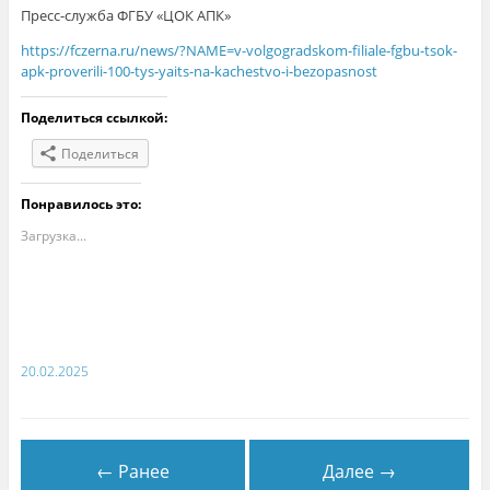
Пресс-служба ФГБУ «ЦОК АПК»
https://fczerna.ru/news/?NAME=v-volgogradskom-filiale-fgbu-tsok-
apk-proverili-100-tys-yaits-na-kachestvo-i-bezopasnost
Поделиться ссылкой:
Поделиться
Понравилось это:
Загрузка...
20.02.2025
← Ранее
Далее →