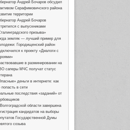
убернатор Андрей Бочаров обсудил
 активом Серафимовичского района
азвитие территории
убернатор Андрей Бочаров
стретился с выпускниками
Сталинградского призыва»
огда земляк — лучший пример для
олодежи: Городищенский район
одключился к проекту «Диалоги с
ероями»
частвовавшие в разминировании на
ВО саперы МЧС получат статус
етерана
Опасные» деньги в интернете: как
 попасть в сети
еальные последствия «заданий» от
ербовщиков
 Волгоградской области завершена
егистрация кандидатов на выборы
епутатов Государственной Думы
евятого созыва