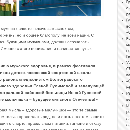
Г
с
р
Г
в
 мужчин является ключевым аспектом,
«
 жизнь, но и общее благополучие всей нации. С
К
вясь будущими мужчинами, должны осознавать
м
 Именно с этого понимания и начинается путь к
п
Г
У
ению мужского здоровья, в рамках фестиваля
С
ников детско-юношеской спортивной школы
в
о района специалистом Волгоградского
«
енного здоровья Еленой Сулимовой и заведующей
не
ентральной районной больницы Инной Гуреевой
Р
е мальчишки – будущее сильного Отечества!»
в
В
жная мысль – здоровые мальчишки — это те самые
р
не только продолжать род, но и стать оплотом защиты
д
ия о спорте, правильном питании, гигиене и отказу
д