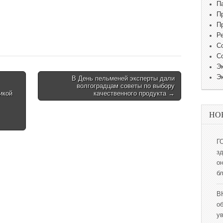
П
П
П
Р
С
С
Э
Э
В День пельменей эксперты дали
волгоградцам советы по выбору
икой
качественного продукта →
НО
Г
з
о
б
В
о
у