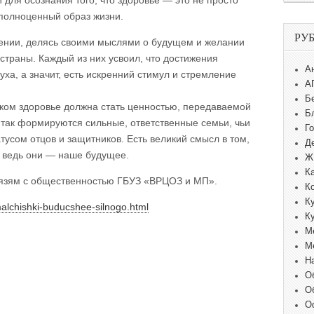
 для осознания того, что здоровье — это не просто
 полноценный образ жизни.
РУ
дении, делясь своими мыслями о будущем и желании
страны. Каждый из них усвоил, что достижения
А
уха, а значит, есть искренний стимул и стремление
А
Б
ском здоровье должна стать ценностью, передаваемой
Б
 так формируются сильные, ответственные семьи, чьи
Г
тусом отцов и защитников. Есть великий смысл в том,
Д
, ведь они — наше будущее.
Ж
К
вязям с общественностью ГБУЗ «ВРЦОЗ и МП».
К
К
malchishki-buducshee-silnogo.html
К
М
М
Н
О
О
О