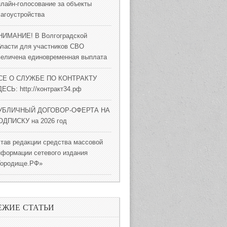
нлайн-голосование за объекты
лагоустройства
НИМАНИЕ! В Волгоградской
бласти для участников СВО
величена единовременная выплата
СЕ О СЛУЖБЕ ПО КОНТРАКТУ
ЕСЬ: http://контракт34.рф
УБЛИЧНЫЙ ДОГОВОР-ОФЕРТА НА
ОДПИСКУ на 2026 год
став редакции средства массовой
нформации сетевого издания
Городище.РФ»
ЕЖИЕ СТАТЬИ