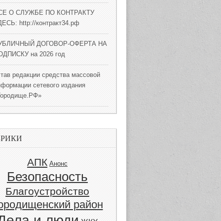
СЕ О СЛУЖБЕ ПО КОНТРАКТУ
ЕСЬ: http://контракт34.рф
УБЛИЧНЫЙ ДОГОВОР-ОФЕРТА НА
ОДПИСКУ на 2026 год
став редакции средства массовой
нформации сетевого издания
Городище.РФ»
БРИКИ
АПК
Анонс
Безопасность
Благоустройство
ородищенский район
Дела и люди