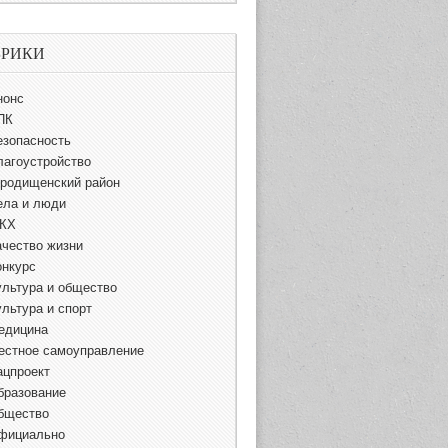
БРИКИ
нонс
ПК
езопасность
лагоустройство
ородищенский район
ела и люди
КХ
ачество жизни
онкурс
ультура и общество
ультура и спорт
едицина
естное самоуправление
ацпроект
бразование
бщество
фициально