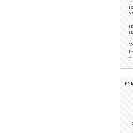
В
ЗД
П
П
У
и
«
РУ
Г