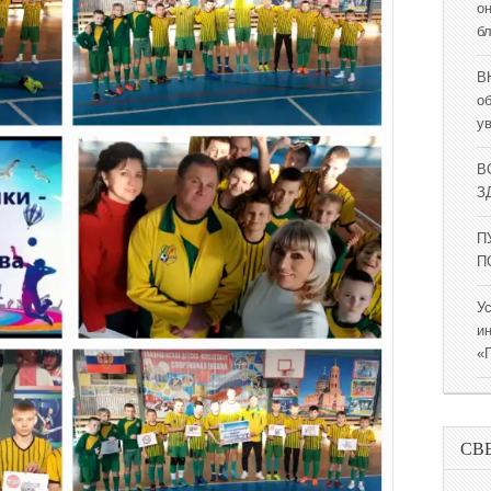
о
б
В
о
у
В
ЗД
П
П
У
и
«
СВ