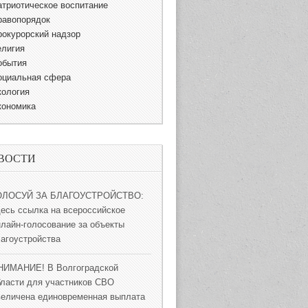
атриотическое воспитание
равопорядок
рокурорский надзор
елигия
обытия
оциальная сфера
кология
кономика
ВОСТИ
ОЛОСУЙ ЗА БЛАГОУСТРОЙСТВО:
десь ссылка на всероссийское
нлайн-голосование за объекты
лагоустройства
НИМАНИЕ! В Волгоградской
бласти для участников СВО
величена единовременная выплата