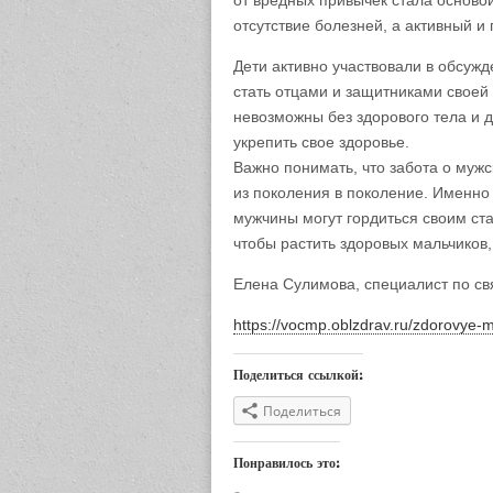
от вредных привычек стала основой
отсутствие болезней, а активный и
Дети активно участвовали в обсуж
стать отцами и защитниками своей 
невозможны без здорового тела и д
укрепить свое здоровье.
Важно понимать, что забота о муж
из поколения в поколение. Именно
мужчины могут гордиться своим ста
чтобы растить здоровых мальчиков
Елена Сулимова, специалист по с
https://vocmp.oblzdrav.ru/zdorovye-
Поделиться ссылкой:
Поделиться
Понравилось это: