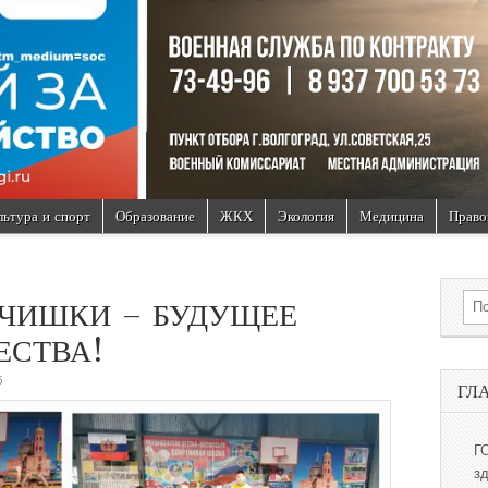
льтура и спорт
Образование
ЖКХ
Экология
Медицина
Право
Sea
ЬЧИШКИ – БУДУЩЕЕ
ЕСТВА!
5
ГЛ
Г
з