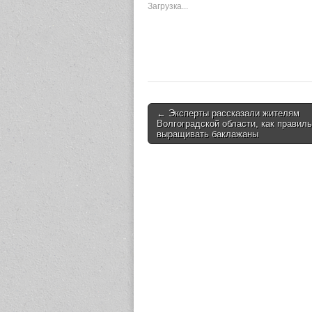
Загрузка...
← Эксперты рассказали жителям
Post navigation
Волгоградской области, как правил
выращивать баклажаны