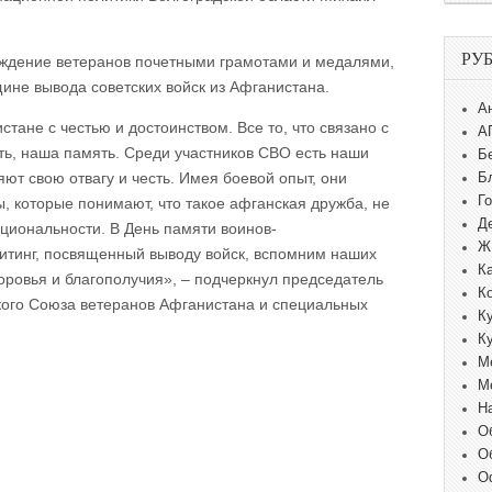
РУ
аждение ветеранов почетными грамотами и медалями,
ине вывода советских войск из Афганистана.
А
тане с честью и достоинством. Все то, что связано с
А
ь, наша память. Среди участников СВО есть наши
Б
ют свою отвагу и честь. Имея боевой опыт, они
Б
Г
, которые понимают, что такое афганская дружба, не
Д
ациональности. В День памяти воинов-
Ж
итинг, посвященный выводу войск, вспомним наших
К
ровья и благополучия», – подчеркнул председатель
К
кого Союза ветеранов Афганистана и специальных
К
К
М
М
Н
О
О
О