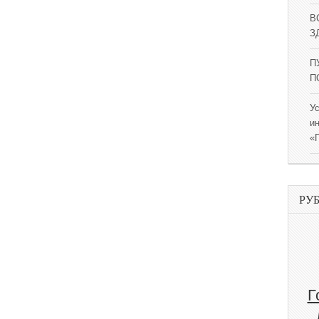
В
ЗД
П
П
У
и
«
РУ
Г