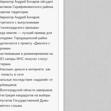
убернатор Андрей Бочаров обсудил
 активом Серафимовичского района
азвитие территории
убернатор Андрей Бочаров
стретился с выпускниками
Сталинградского призыва»
огда земляк — лучший пример для
олодежи: Городищенский район
одключился к проекту «Диалоги с
ероями»
частвовавшие в разминировании на
ВО саперы МЧС получат статус
етерана
Опасные» деньги в интернете: как
 попасть в сети
еальные последствия «заданий» от
ербовщиков
 Волгоградской области завершена
егистрация кандидатов на выборы
епутатов Государственной Думы
евятого созыва