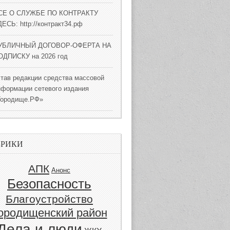
СЕ О СЛУЖБЕ ПО КОНТРАКТУ
ЕСЬ: http://контракт34.рф
УБЛИЧНЫЙ ДОГОВОР-ОФЕРТА НА
ОДПИСКУ на 2026 год
став редакции средства массовой
нформации сетевого издания
Городище.РФ»
БРИКИ
АПК
Анонс
Безопасность
Благоустройство
ородищенский район
Дела и люди