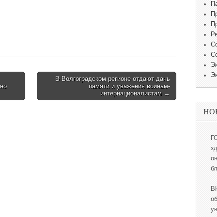
П
П
П
Р
С
С
Э
Э
В Волгоградском регионе отдают дань
ьно
памяти и уважения воинам-
интернационалистам →
НО
Г
з
о
б
В
о
у