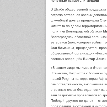
почетные грамоты и медали
В Штабе общественной поддержки «
встреча ветеранов боевых действи
служебный долг за пределами Отеч
комитета по делам территориальн
политики Волгоградской области
М
Волгоградской областной организа
ветеранов (пенсионеров) войны, т
Зоя Ломакина
, председатель пра
общественной организации «Росси
военных операций»
Виктор Зенин
«В вашем лице мы имеем блестяще
Отечества, Патриотов с большой б
нашей Родины на территории Афган
самоотверженность, высочайшее в
огромные слова благодарности за 
ваш патриотизм проявляется во вр
Победой, другого не дано», – отм
образований, внутренней и инфор