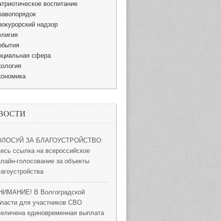
атриотическое воспитание
равопорядок
рокурорский надзор
елигия
обытия
оциальная сфера
кология
кономика
ВОСТИ
ОЛОСУЙ ЗА БЛАГОУСТРОЙСТВО:
десь ссылка на всероссийское
нлайн-голосование за объекты
лагоустройства
НИМАНИЕ! В Волгоградской
бласти для участников СВО
величена единовременная выплата