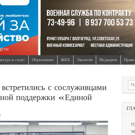
льтура и спорт
Образование
ЖКХ
Экология
Медицина
Право
Sea
встретились с сослуживцами
нной поддержки «Единой
ГЛ
5
Г
з