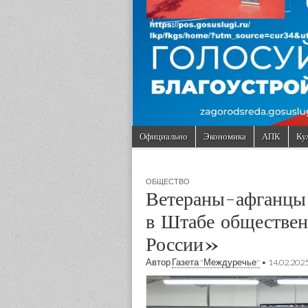
Skip to content
Официально
Экономика
АПК
Ку
Main menu
Sub menu
ОБЩЕСТВО
Ветераны-афганцы 
в Штабе обществе
России»
Автор
Газета "Междуречье"
•
14.02.202