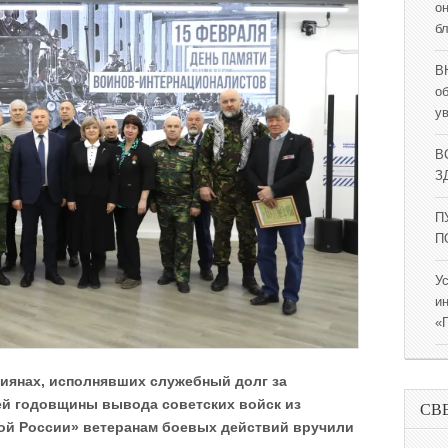
о
б
В
о
у
В
ЗД
П
П
У
и
«
сиянах, исполнявших служебный долг за
ней годовщины вывода советских войск из
СВ
ой России» ветеранам боевых действий вручили