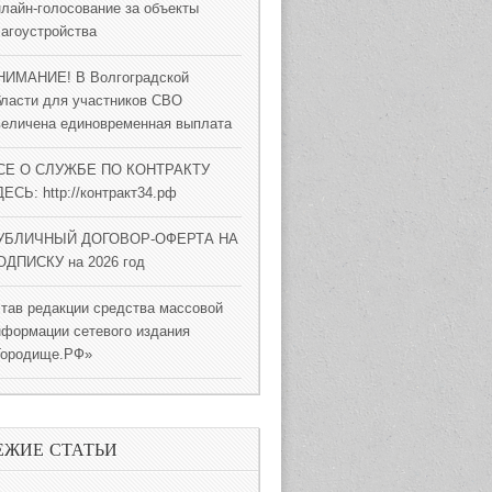
нлайн-голосование за объекты
лагоустройства
НИМАНИЕ! В Волгоградской
бласти для участников СВО
величена единовременная выплата
СЕ О СЛУЖБЕ ПО КОНТРАКТУ
ЕСЬ: http://контракт34.рф
УБЛИЧНЫЙ ДОГОВОР-ОФЕРТА НА
ОДПИСКУ на 2026 год
став редакции средства массовой
нформации сетевого издания
Городище.РФ»
ЕЖИЕ СТАТЬИ