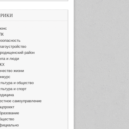
БРИКИ
нонс
ПК
езопасность
лагоустройство
ородищенский район
ела и люди
КХ
ачество жизни
онкурс
ультура и общество
ультура и спорт
едицина
естное самоуправление
ацпроект
бразование
бщество
фициально