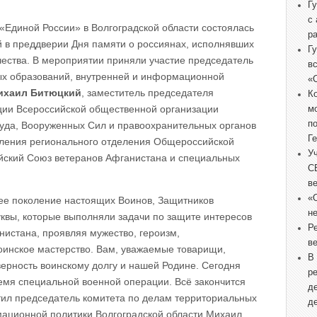
Г
с
Единой России» в Волгоградской области состоялась
р
й в преддверии Дня памяти о россиянах, исполнявших
Г
ества. В мероприятии приняли участие председатель
в
ых образований, внутренней и информационной
«
ихаил Битюцкий
, заместитель председателя
К
ции Всероссийской общественной организации
м
п
руда, Вооруженных Сил и правоохранительных органов
Г
вления регионального отделения Общероссийской
У
йский Союз ветеранов Афганистана и специальных
С
.
в
«
е поколение настоящих Воинов, Защитников
не
уквы, которые выполняли задачи по защите интересов
Р
истана, проявляя мужество, героизм,
в
оинское мастерство. Вам, уважаемые товарищи,
В
верность воинскому долгу и нашей Родине. Сегодня
р
емя специальной военной операции. Всё закончится
д
етил председатель комитета по делам территориальных
д
мационной политики Волгоградской области Михаил