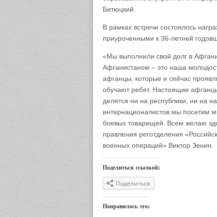
Битюцкий.
В рамках встречи состоялось нагр
приуроченными к 36-летней годовщ
«Мы выполнили свой долг в Афганис
Афганистаном – это наша молодост
афганцы, которые и сейчас проявля
обучают ребят. Настоящие афганцы
делятся ни на республики, ни на н
интернационалистов мы посетим м
боевых товарищей. Всем желаю здо
правления реготделения «Российс
военных операций» Виктор Зенин.
Поделиться ссылкой:
Поделиться
Понравилось это: