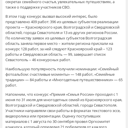
секретах семейного счастья, увлекательных путешествиях, а
также о поддержке участников СВО.
В этом году конкурс вызвал высокий интерес, было
представлено 409 работ: 396 из целевых субъектов реализации
проекта — Красноярского края, Волгоградской и Свердловской
областей, города Севастополя и 13 из других регионов России.
По количеству заявок из целевых субъектов Волгоградская
область заняла первое место – жители региона прислали на
конкурс 128 работ, за ней следуют Красноярский край – 123
работы и Свердловская область — 99, завершает список
Севастополь – 46 конкурсных работ.
Наибольшую популярность получили номинации: «Семейный
фотоальбом: счастливые моменты» — 148 работ, «Семейные
традиции» — 84 работы и «Многодетные путешественники» — 65
работ.
Напомним, что конкурс «Премия «Семья России» проходил с 1
июня по 31 июля для многодетных семей из Красноярского края,
Волгоградской и Свердловской областей, города Севастополя.
Участники направляли свои работы в форматах текстового эссе,
видеоролика или презентации. Оценку поступивших
материалов с 1 августа по 30 сентября провел Оргкомитет
конкурса, который определил 21 победителя от каждого