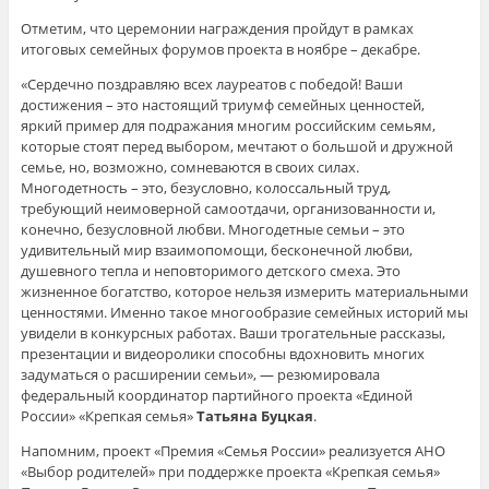
Отметим, что церемонии награждения пройдут в рамках
итоговых семейных форумов проекта в ноябре – декабре.
«Сердечно поздравляю всех лауреатов с победой! Ваши
достижения – это настоящий триумф семейных ценностей,
яркий пример для подражания многим российским семьям,
которые стоят перед выбором, мечтают о большой и дружной
семье, но, возможно, сомневаются в своих силах.
Многодетность – это, безусловно, колоссальный труд,
требующий неимоверной самоотдачи, организованности и,
конечно, безусловной любви. Многодетные семьи – это
удивительный мир взаимопомощи, бесконечной любви,
душевного тепла и неповторимого детского смеха. Это
жизненное богатство, которое нельзя измерить материальными
ценностями. Именно такое многообразие семейных историй мы
увидели в конкурсных работах. Ваши трогательные рассказы,
презентации и видеоролики способны вдохновить многих
задуматься о расширении семьи», — резюмировала
федеральный координатор партийного проекта «Единой
России» «Крепкая семья»
Татьяна Буцкая
.
Напомним, проект «Премия «Семья России» реализуется АНО
«Выбор родителей» при поддержке проекта «Крепкая семья»