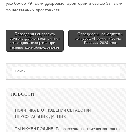
уже более 79 тысяч дворовых территорий и свыше 37 тысяч
общественных пространств.
← Благодаря нацпроекту
Определены победители
Post navigation
волгоградские предприятия
конкурса «Премия «Семья
сокращают издержки при
России» 2024 года →
переналадке оборудования
Search for:
НОВОСТИ
ПОЛИТИКА В ОТНОШЕНИИ ОБРАБОТКИ
ПЕРСОНАЛЬНЫХ ДАННЫХ
ТЫ НУЖЕН РОДИНЕ! По вопросам заключения контракта