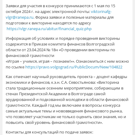
Заявки для участия в конкурсе принимаются с 1 мая по 15
октября 2024 г. на адрес электронной почты:
viktorinafg-
vlgr@ranepa.ru
. Форма заявки и полезные материалы для
подготовки к викторине находятся по адресу
https://vlgr.ranepa.ru/abitur/financial_quiz.php
Информация об условиях и порядке проведения викторины
содержится в Приказе комитета финансов Волгоградской
области от 23.04.2024 № 18н «О проведении викторины по
финансовой грамотности
«Играя – учимся, играя – познаем!»». Ознакомиться с ним можно
по ссылке
https://pravo.volgograd.ru/PublicDocum/New/104822
Как отмечает научный руководитель проекта – доцент кафедры
экономики и финансов, к.э.н. С.А. Севостьянова: «Викторина
стала традиционным осенним мероприятием, собирающим в
стенах Президентской Академии в Волгограде самой
эрудированной и подкованной молодёжи в области финансовой
грамотности. Каждый год мы включаем в вопросы конкурса
самые актуальные темы и нововведения финансового рынка,
что позволяет участникам не только оценить свои знания, но и
повысить свой уровень финансовой грамотности».
Контакты для консультаций по подаче заявок: