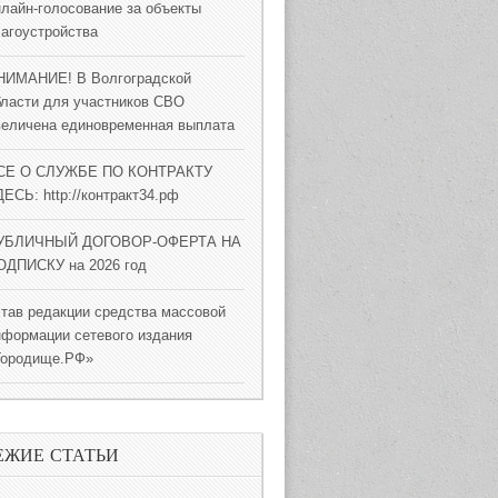
нлайн-голосование за объекты
лагоустройства
НИМАНИЕ! В Волгоградской
бласти для участников СВО
величена единовременная выплата
СЕ О СЛУЖБЕ ПО КОНТРАКТУ
ЕСЬ: http://контракт34.рф
УБЛИЧНЫЙ ДОГОВОР-ОФЕРТА НА
ОДПИСКУ на 2026 год
став редакции средства массовой
нформации сетевого издания
Городище.РФ»
ЕЖИЕ СТАТЬИ