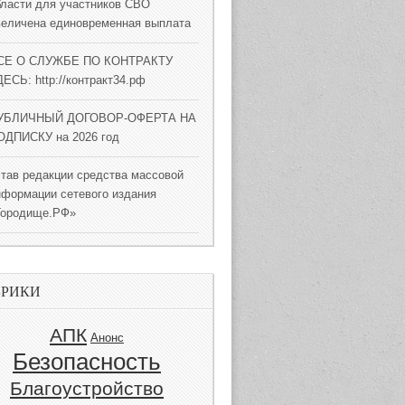
бласти для участников СВО
величена единовременная выплата
СЕ О СЛУЖБЕ ПО КОНТРАКТУ
ЕСЬ: http://контракт34.рф
УБЛИЧНЫЙ ДОГОВОР-ОФЕРТА НА
ОДПИСКУ на 2026 год
став редакции средства массовой
нформации сетевого издания
Городище.РФ»
БРИКИ
АПК
Анонс
Безопасность
Благоустройство