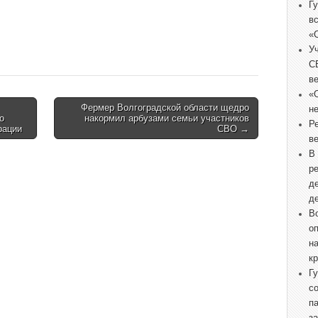
Г
в
«
У
С
в
«
Фермер Волгоградской области щедро
не
о
накормил арбузами семьи участников
Р
рации
СВО →
в
В
р
д
д
В
о
н
к
Г
с
п
з