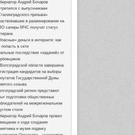
убернатор Андрей Бочаров
стретился с выпускниками
Сталинградского призыва»
частвовавшие в разминировании на
ВО саперы МЧС получат статус
етерана
Опасные» деньги в интернете: как
 попасть в сети
еальные последствия «заданий» от
ербовщиков
 Волгоградской области завершена
егистрация кандидатов на выборы
епутатов Государственной Думы
евятого созыва
олгоградский регион представил
пыт подготовки общественных
аблюдателей на межрегиональном
руглом столе
убернатор Андрей Бочаров провел
овещание о ходе создания
амятника и музея подвигу
ащитников Отечества – участников