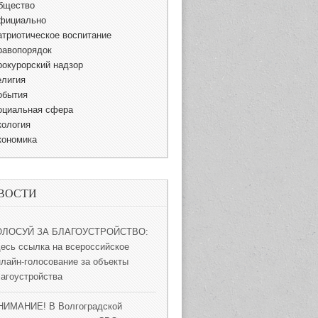
бщество
фициально
атриотическое воспитание
равопорядок
рокурорский надзор
елигия
обытия
оциальная сфера
кология
кономика
ВОСТИ
ОЛОСУЙ ЗА БЛАГОУСТРОЙСТВО:
десь ссылка на всероссийское
нлайн-голосование за объекты
лагоустройства
НИМАНИЕ! В Волгоградской