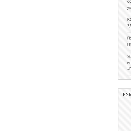
о
у
В
ЗД
П
П
У
и
«
РУ