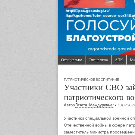
Skip to content
Официально
Экономика
АПК
Ку
Main menu
Sub menu
ПАТРИОТИЧЕСКОЕ ВОСПИТАНИЕ
Участники СВО зай
патриотического в
Автор
Газета "Междуречье"
•
10.09.202
Участники специальной военной оп
Отечественной войны в сфере патр
заместитель министра просвещени