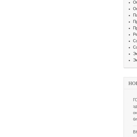
О
О
П
П
П
Р
С
С
Э
Э
НО
Г
з
о
б
В