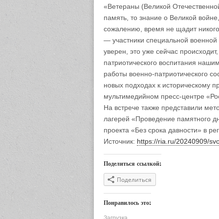
«Ветераны (Великой Отечественно
память, то знание о Великой войн
сожалению, время не щадит никого,
— участники специальной военной 
уверен, это уже сейчас происходит
патриотического воспитания нашим д
работы военно-патриотического со
новых подходах к историческому 
мультимедийном пресс-центре «Ро
На встрече также представили мет
лагерей «Проведение памятного дн
проекта «Без срока давности» в ре
Источник:
https://ria.ru/20240909/s
Поделиться ссылкой:
Поделиться
Понравилось это:
Загрузка...