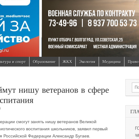
льтура и спорт
Образование
ЖКХ
Экология
Медицина
Право
Sea
мут нишу ветеранов в сфере
оспитания
4
ГЛ
ерации смогут занять нишу ветеранов Великой
иотического воспитания школьников, заявил первый
Г
з
я Российской Федерации Александр Бугаев.