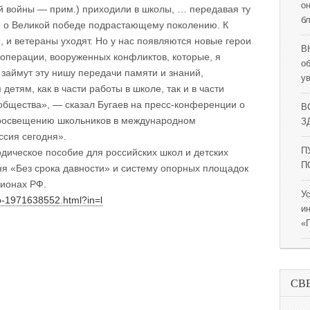
о
й войны — прим.) приходили в школы, … передавая ту
б
е, о Великой победе подрастающему поколению. К
 и ветераны уходят. Но у нас появляются новые герои
В
операции, вооруженных конфликтов, которые, я
о
, займут эту нишу передачи памяти и знаний,
у
етям, как в части работы в школе, так и в части
общества», — сказал Бугаев на пресс-конференции о
В
просвещению школьников в международном
ЗД
ссия сегодня».
П
одическое пособие для российских школ и детских
П
я «Без срока давности» и систему опорных площадок
гионах РФ.
У
vo-1971638552.html?in=l
и
«
СВ