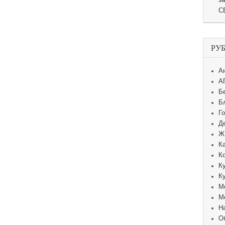
С
РУ
А
А
Б
Б
Г
Д
Ж
К
К
К
К
М
М
Н
О