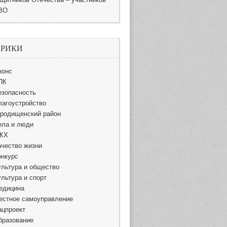
ВО
БРИКИ
нонс
ПК
езопасность
лагоустройство
ородищенский район
ела и люди
КХ
ачество жизни
онкурс
ультура и общество
ультура и спорт
едицина
естное самоуправление
ацпроект
бразование