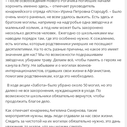
– После освобождения Нового Рогачика погибших начали
хоронить именно здесь, – отмечает руководитель
юнармейского отряда «Исток» Ирина Петровна Стародуб. – Было
очень много раненых, не всем удалось выжить. Есть здесь и
братские могилы, например на надгробье одна звёздочка и
маленький холмик, а под ним может быть захоронено
несколько десятков человек. Ежегодно со школьниками мы
наводим порядок там, где это особенно нужно. К сожалению,
есть могилы, которые родственники умерших не посещают
десятилетиями. На то есть разные причины, но какое это имеет
значение для нас? Мы по возможности подкрашиваем
звёздочки, убираем траву. Делаем всё, чтобы память о героях не
канула в Лету. Не забываем и о могилах воинов-
интернационалистов, отдавших свои жизни в Афганистане,
помогаем родственникам, когда это необходимо.
В ходе акции «Забота» было убрано около 50 могил, но это
далеко не все захоронения, нуждающиеся в уходе. По
возможности школьники обязательно вернутся, чтобы
продолжить благое дело.
Как отмечает юнармеец Ангелина Смирнова, такие
мероприятия нужны, ведь люди отдавали за нас свои жизни.
Следить за чистотой на их могилах обязательно нужно, это дань
уважения, то малое, что мы можем сделать.