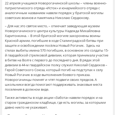
22 апреля учащиеся Новорогачинской школы – члены военно-
патриотического отряда «Исток» и юнармейского отряда с
аналогичным названием навели порядок у братской могилы
советских воинов и памятника Николаю Сердюкову.
– Для нас это святое место, – отмечает заведующая музеем
Новорогачинского центра культуры Надежда Михайловна
Харитонкина. – В этой братской могиле захоронены воины
Красной армии, погибшие в ходе Сталинградской битвы при
защите и освобождении посёлка Новый Рогачик. Здесь на
стелах выбиты имена 570 погибших, в основном это солдаты 15-
й гвардейской стрелковой дивизии, которая принимала участие
в битве на Волге с первого до последнего дня. В рядах этой
дивизии в 44-м гвардейском полку служил Николай Сердюков –
Герой Советского Союза, который погиб на подступах к селу
Новый Рогачик в ходе выполнения боевого приказа.
Новорогачинцы помнят и чтят подвиги своих предков. А
школьники всегда помогают поддерживать знаковые места
поселения в должном виде.
Также активисты в ходе акции «Забота» навели порядок и на
старом гражданском кладбище, где есть могилы, за которыми
давно никто не ухаживает.