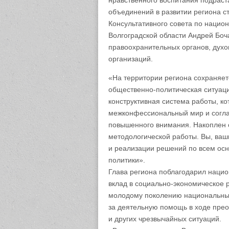
нравственного воспитания подрас
объединений в развитии региона с
Консультативного совета по национ
Волгоградской области Андрей Боч
правоохранительных органов, духо
организаций.
«На территории региона сохраняет
общественно-политическая ситуац
конструктивная система работы, к
межконфессиональный мир и согла
повышенного внимания. Накоплен 
методологической работы. Вы, ваш
и реализации решений по всем ос
политики».
Глава региона поблагодарил наци
вклад в социально-экономическое 
молодому поколению национальных 
за деятельную помощь в ходе пре
и других чрезвычайных ситуаций.