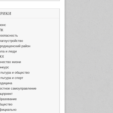
БРИКИ
нонс
ПК
езопасность
лагоустройство
ородищенский район
ела и люди
КХ
ачество жизни
онкурс
ультура и общество
ультура и спорт
едицина
естное самоуправление
ацпроект
бразование
бщество
фициально