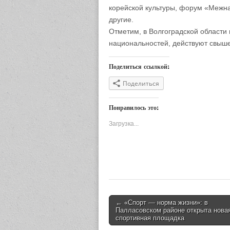
корейской культуры, форум «Межна
другие.
Отметим, в Волгоградской области
национальностей, действуют свыш
Поделиться ссылкой:
Поделиться
Понравилось это:
Загрузка...
← «Спорт — норма жизни»: в
Post navigation
Палласовском районе открыта нова
спортивная площадка