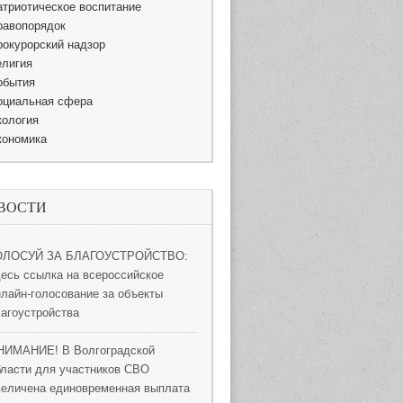
атриотическое воспитание
равопорядок
рокурорский надзор
елигия
обытия
оциальная сфера
кология
кономика
ВОСТИ
ОЛОСУЙ ЗА БЛАГОУСТРОЙСТВО:
десь ссылка на всероссийское
нлайн-голосование за объекты
лагоустройства
НИМАНИЕ! В Волгоградской
бласти для участников СВО
величена единовременная выплата