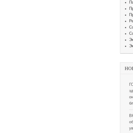
П
П
П
Р
С
С
Э
Э
НО
Г
з
о
б
В
о
у