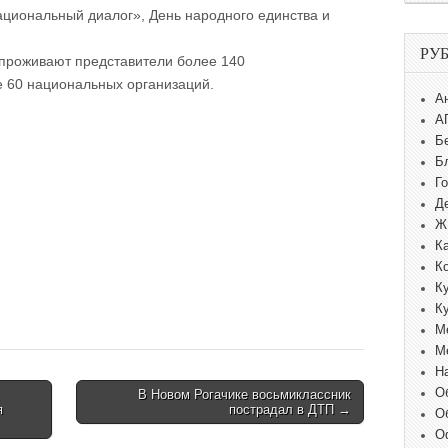
циональный диалог», День народного единства и
РУ
 проживают представители более 140
е 60 национальных организаций.
А
А
Б
Б
Г
Д
Ж
К
К
К
К
М
М
Н
О
В Новом Рогачике восьмиклассник
я
пострадал в ДТП →
О
О