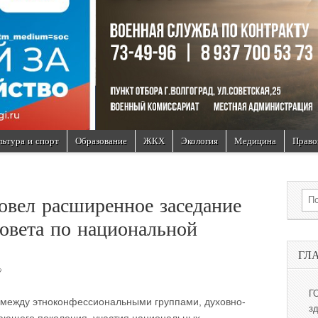
льтура и спорт
Образование
ЖКХ
Экология
Медицина
Право
Sea
овел расширенное заседание
совета по национальной
ГЛ
9
Г
между этноконфессиональными группами, духовно-
з