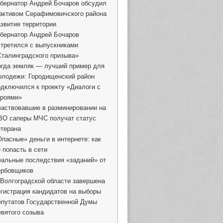
убернатор Андрей Бочаров обсудил
 активом Серафимовичского района
азвитие территории
убернатор Андрей Бочаров
стретился с выпускниками
Сталинградского призыва»
огда земляк — лучший пример для
олодежи: Городищенский район
одключился к проекту «Диалоги с
ероями»
частвовавшие в разминировании на
ВО саперы МЧС получат статус
етерана
Опасные» деньги в интернете: как
 попасть в сети
еальные последствия «заданий» от
ербовщиков
 Волгоградской области завершена
егистрация кандидатов на выборы
епутатов Государственной Думы
евятого созыва