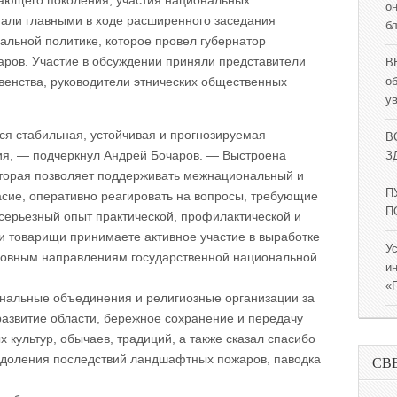
тающего поколения, участия национальных
о
тали главными в ходе расширенного заседания
б
альной политике, которое провел губернатор
аров. Участие в обсуждении приняли представители
В
венства, руководители этнических общественных
о
у
ся стабильная, устойчивая и прогнозируемая
В
ия, — подчеркнул Андрей Бочаров. — Выстроена
ЗД
оторая позволяет поддерживать межнациональный и
П
сие, оперативно реагировать на вопросы, требующие
П
серьезный опыт практической, профилактической и
и товарищи принимаете активное участие в выработке
У
новным направлениям государственной национальной
и
«
ональные объединения и религиозные организации за
развитие области, бережное сохранение и передачу
культур, обычаев, традиций, а также сказал спасибо
одоления последствий ландшафтных пожаров, паводка
СВ