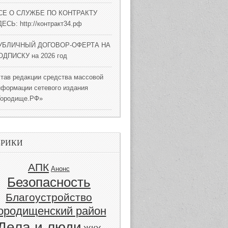
СЕ О СЛУЖБЕ ПО КОНТРАКТУ
ЕСЬ: http://контракт34.рф
УБЛИЧНЫЙ ДОГОВОР-ОФЕРТА НА
ОДПИСКУ на 2026 год
став редакции средства массовой
нформации сетевого издания
Городище.РФ»
БРИКИ
АПК
Анонс
Безопасность
Благоустройство
ородищенский район
Дела и люди