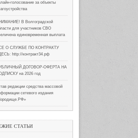
нлайн-голосование за объекты
лагоустройства
НИМАНИЕ! В Волгоградской
бласти для участников СВО
величена единовременная выплата
СЕ О СЛУЖБЕ ПО КОНТРАКТУ
ЕСЬ: http://контракт34.рф
УБЛИЧНЫЙ ДОГОВОР-ОФЕРТА НА
ОДПИСКУ на 2026 год
став редакции средства массовой
нформации сетевого издания
Городище.РФ»
ЕЖИЕ СТАТЬИ