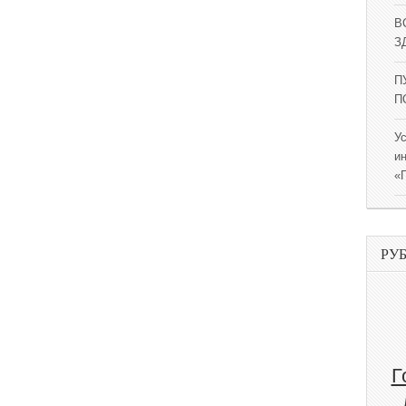
В
ЗД
П
П
У
и
«
РУ
Г