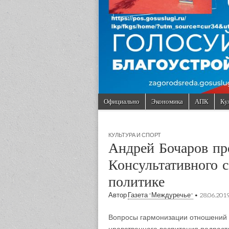
Skip to content
Официально
Экономика
АПК
Ку
Main menu
Sub menu
КУЛЬТУРА И СПОРТ
Андрей Бочаров пр
Консультативного 
политике
Автор
Газета "Междуречье"
•
28.06.201
Вопросы гармонизации отношений 