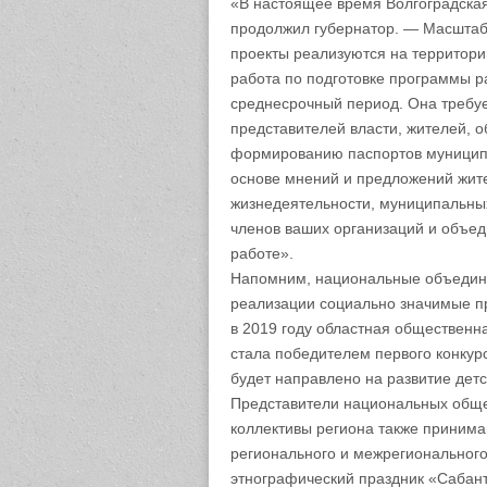
«В настоящее время Волгоградская
продолжил губернатор. — Масштаб
проекты реализуются на территори
работа по подготовке программы р
среднесрочный период. Она требуе
представителей власти, жителей, 
формированию паспортов муниципа
основе мнений и предложений жит
жизнедеятельности, муниципальных
членов ваших организаций и объед
работе».
Напомним, национальные объедине
реализации социально значимые пр
в 2019 году областная общественн
стала победителем первого конкур
будет направлено на развитие детс
Представители национальных обще
коллективы региона также принима
регионального и межрегионального
этнографический праздник «Сабант