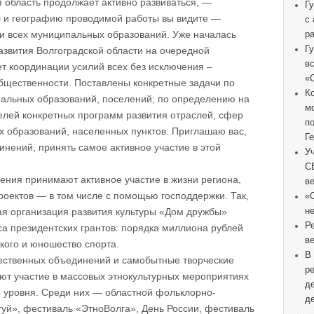
 область продолжает активно развиваться, —
Г
 и географию проводимой работы вы видите —
с
и всех муниципальных образований. Уже началась
р
Г
азвития Волгоградской области на очередной
в
т координации усилий всех без исключения –
«
общественности. Поставлены конкретные задачи по
К
льных образований, поселений; по определению на
м
елей конкретных программ развития отраслей, сфер
п
 образований, населенных пунктов. Приглашаю вас,
Г
инений, принять самое активное участие в этой
У
С
ния принимают активное участие в жизни региона,
в
оектов — в том числе с помощью господдержки. Так,
«
не
ая организация развития культуры «Дом дружбы»
Р
са президентских грантов: порядка миллиона рублей
в
кого и юношество спорта.
В
ственных объединений и самобытные творческие
р
ют участие в массовых этнокультурных мероприятиях
д
 уровня. Среди них — областной фольклорно-
д
уй», фестиваль «ЭтноВолга», День России, фестиваль