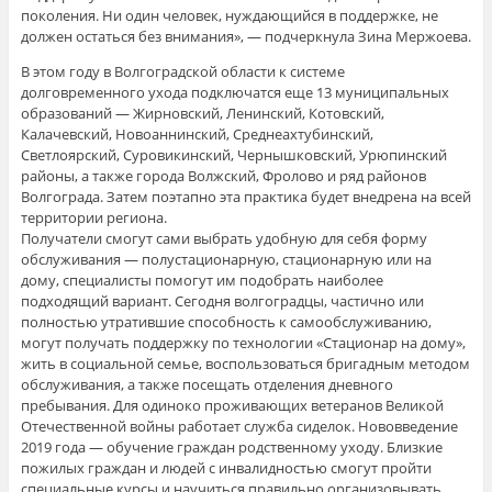
поколения. Ни один человек, нуждающийся в поддержке, не
должен остаться без внимания», — подчеркнула Зина Мержоева.
В этом году в Волгоградской области к системе
долговременного ухода подключатся еще 13 муниципальных
образований — Жирновский, Ленинский, Котовский,
Калачевский, Новоаннинский, Среднеахтубинский,
Светлоярский, Суровикинский, Чернышковский, Урюпинский
районы, а также города Волжский, Фролово и ряд районов
Волгограда. Затем поэтапно эта практика будет внедрена на всей
территории региона.
Получатели смогут сами выбрать удобную для себя форму
обслуживания — полустационарную, стационарную или на
дому, специалисты помогут им подобрать наиболее
подходящий вариант. Сегодня волгоградцы, частично или
полностью утратившие способность к самообслуживанию,
могут получать поддержку по технологии «Стационар на дому»,
жить в социальной семье, воспользоваться бригадным методом
обслуживания, а также посещать отделения дневного
пребывания. Для одиноко проживающих ветеранов Великой
Отечественной войны работает служба сиделок. Нововведение
2019 года — обучение граждан родственному уходу. Близкие
пожилых граждан и людей с инвалидностью смогут пройти
специальные курсы и научиться правильно организовывать