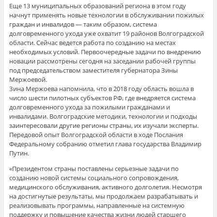
Еще 13 муниципальных образований региона в этом году
начнут применять новые технологии в обслуживании пожилых
граждан и инвалидов — таким образом, система
долговременного ухода уже охватит 19 районов Волгоградской
области. Сейчас ведется работа по созданию на местах
необходимых условий. Первоочередные задачи по внедрению
новации рассмотрены сегодня на заседании рабочей группы
под председательством заместителя губернатора Зины
Мержоевой.
Зина Мержоева напомнила, что в 2018 году область вошла в
число шести пилотных субъектов РФ, где внедряется система
долговременного ухода за пожилыми гражданами и
инвалидами. Волгоградские методики, технологии и подходы
заинтересовали другие регионы страны, их изучали эксперты.
Передовой опыт Волгоградской области в ходе Послания
Федеральному собранию отметил глава государства Владимир
Путин.
«Президентом страны поставлены серьезные задачи по
созданию новой системы социального сопровождения,
медицинского обслуживания, активного долголетия. Несмотря
на достигнутые результаты, мы продолжаем разрабатывать и
реализовывать программы, направленные на системную
поддержку и повышение качества жизни людей старшего