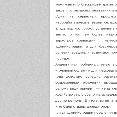
участковые. В ближайшее время б
закрыт. Готов проект межевания и 
Одна из серьезных пробле
необрабатываемые земли сельхоз
владелец, но, порою, установить 
землю, а уж, тем более, изъят
зарастают сорняками, являют
администраций, и для фермеров
болезни, вредители, возникают по
порядок.
Аналогичная проблема с пятью тыс
«головной болью» и для Песковатк
года довольно успешно развив
современные технологии, выращ
целому ряду причин — из-за слож
Хозяйство стало убыточным, квал
другие регионы. В итоге, из пяти 
и те были отданы арендаторам.
Глава администрации поселения до