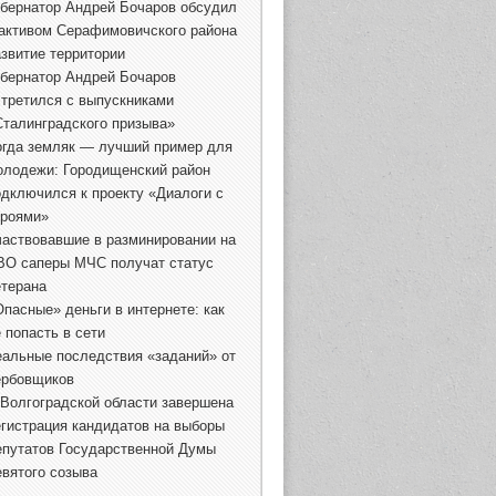
убернатор Андрей Бочаров обсудил
 активом Серафимовичского района
азвитие территории
убернатор Андрей Бочаров
стретился с выпускниками
Сталинградского призыва»
огда земляк — лучший пример для
олодежи: Городищенский район
одключился к проекту «Диалоги с
ероями»
частвовавшие в разминировании на
ВО саперы МЧС получат статус
етерана
Опасные» деньги в интернете: как
 попасть в сети
еальные последствия «заданий» от
ербовщиков
 Волгоградской области завершена
егистрация кандидатов на выборы
епутатов Государственной Думы
евятого созыва