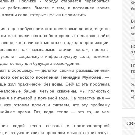
ления. Поближе к городу старается перебраться
о
ких работников. Вместе с тем, в последнее время
б
в жизни села, которые нельзя не заметить.
В
о
ния, еще требуют ремонта поселковые дороги, еще не
у
 жителю реализовать себя в «родных пенатах», найти
лавное, что начинает меняться подход к организации,
В
являются так называемые «точки роста», проекты,
ЗД
 укрепит социальную инфраструктуру села, поможет
даст основу для будущего возрождения.
П
ают к хорошему, — делится своими размышлениями
П
ского сельского поселения Геннадий Мумбаев
. —
ще жил практически без воды. Сейчас эта проблема
У
напорные башни, четыре скважины, мы полностью
и
«
ения в питьевой и поливной воде. На повестке дня —
 уже готовим проект и считаем, что эту проблему
жайшее время. Газ, вода, тепло — это то, на чем
СВ
ения водой тесно связана с противопожарной
, из-за участившихся продолжительных летних засух,