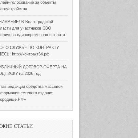
нлайн-голосование за объекты
лагоустройства
НИМАНИЕ! В Волгоградской
бласти для участников СВО
величена единовременная выплата
СЕ О СЛУЖБЕ ПО КОНТРАКТУ
ЕСЬ: http://контракт34.рф
УБЛИЧНЫЙ ДОГОВОР-ОФЕРТА НА
ОДПИСКУ на 2026 год
став редакции средства массовой
нформации сетевого издания
Городище.РФ»
ЕЖИЕ СТАТЬИ