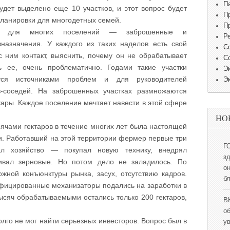
П
удет выделено еще 10 участков, и этот вопрос будет
П
планировки для многодетных семей.
П
м для многих поселений — заброшенные и
Р
назначения. У каждого из таких наделов есть свой
С
с ним контакт, выяснить, почему он не обрабатывает
С
ь ее, очень проблематично. Годами такие участки
Э
ся источниками проблем и для руководителей
Э
-соседей. На заброшенных участках размножаются
жары. Каждое поселение мечтает навести в этой сфере
НО
ячами гектаров в течение многих лет была настоящей
и. Работавший на этой территории фермер первые три
Г
ал хозяйство — покупал новую технику, внедрял
з
ивал зерновые. Но потом дело не заладилось. По
о
ной конъюнктуры рынка, засух, отсутствию кадров.
б
ифицированные механизаторы подались на заработки в
тысяч обрабатываемыми остались только 200 гектаров,
В
о
лго не мог найти серьезных инвесторов. Вопрос был в
у