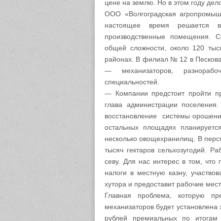
цене на землю. Но в этом году дел
ООО «Волгоградская агропромышл
настоящее время решается в
производственные помещения. Се
общей сложности, около 120 тыс
районах. В филиал № 12 в Пескова
— механизаторов, разнорабо
специальностей.
— Компании предстоит пройти п
глава администрации поселения
восстановление системы орошения
остальных площадях планируетс
несколько овощехранилищ. В персп
тысяч гектаров сельхозугодий. Р
севу. Для нас интерес в том, что
налоги в местную казну, участво
хутора и предоставит рабочие мес
Главная проблема, которую п
механизаторов будет установлена 
рублей премиальных по итогам 