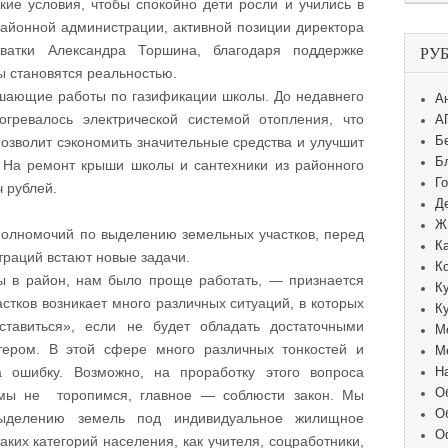
кие условия, чтобы спокойно дети росли и учились в
айонной администрации, активной позиции директора
ватки Александра Торшина, благодаря поддержке
РУ
ны становятся реальностью.
шающие работы по газификации школы. До недавнего
А
гревалось электрической системой отопления, что
А
Б
озволит сэкономить значительные средства и улучшит
Б
 На ремонт крыши школы и сантехники из районного
Г
 рублей.
Д
Ж
полномочий по выделению земельных участков, перед
К
раций встают новые задачи.
К
ы в район, нам было проще работать, — признается
К
стков возникает много различных ситуаций, в которых
К
ставиться», если не будет обладать достаточными
М
тером. В этой сфере много различных тонкостей и
М
 ошибку. Возможно, на проработку этого вопроса
Н
О
 мы не торопимся, главное — соблюсти закон. Мы
О
ыделению земель под индивидуальное жилищное
О
таких категорий населения, как учителя, соцработники,