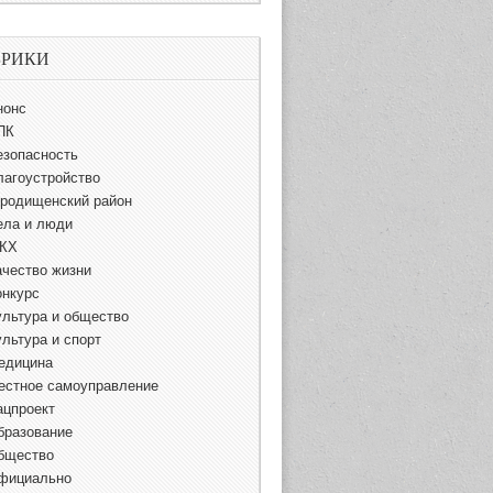
БРИКИ
нонс
ПК
езопасность
лагоустройство
ородищенский район
ела и люди
КХ
ачество жизни
онкурс
ультура и общество
ультура и спорт
едицина
естное самоуправление
ацпроект
бразование
бщество
фициально