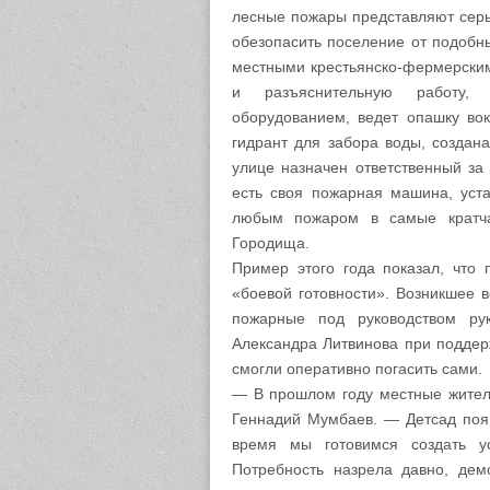
лесные пожары представляют серь
обезопасить поселение от подобн
местными крестьянско-фермерски
и разъяснительную работу,
оборудованием, ведет опашку вок
гидрант для забора воды, создан
улице назначен ответственный за
есть своя пожарная машина, уста
любым пожаром в самые кратча
Городища.
Пример этого года показал, что
«боевой готовности». Возникшее 
пожарные под руководством ру
Александра Литвинова при поддер
смогли оперативно погасить сами.
— В прошлом году местные жител
Геннадий Мумбаев. — Детсад появ
время мы готовимся создать у
Потребность назрела давно, дем