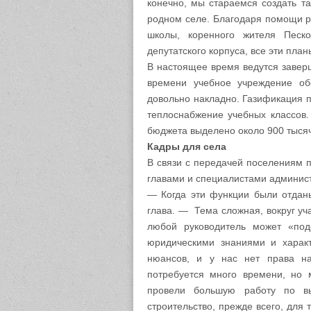
конечно, мы стараемся создать та
родном селе. Благодаря помощи р
школы, коренного жителя Песко
депутатского корпуса, все эти пла
В настоящее время ведутся завер
времени учебное учреждение обо
довольно накладно. Газификация п
теплоснабжение учебных классов.
бюджета выделено около 900 тысяч
Кадры для села
В связи с передачей поселениям 
главами и специалистами админист
— Когда эти функции были отдан
глава. — Тема сложная, вокруг уча
любой руководитель может «под
юридическими знаниями и харак
нюансов, и у нас нет права на
потребуется много времени, но
провели большую работу по в
строительство, прежде всего, для 