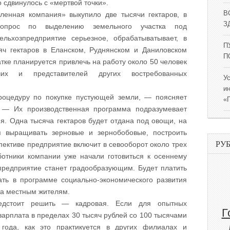
о сдвинулось с «мертвой точки».
В
енная компания» выкупило две тысячи гектаров, в
ЗД
опрос по выделению земельного участка под
льхозпредприятие серьезное, обрабатыватывает, в
П
яч гектаров в Еланском, Руднянском и Даниловском
П
тке планируется привлечь на работу около 50 человек
чих и представителей других востребованных
У
и
роцедуру по покупке пустующей земли, — поясняет
«
. — Их производственная программа подразумевает
. Одна тысяча гектаров будет отдана под овощи, на
я выращивать зерновые и зернобобовые, построить
РУ
ективе предприятие включит в севооборот около трех
аботники компании уже начали готовиться к осеннему
 предприятие станет градообразующим. Будет платить
вать в программе социально-экономического развития
та местным жителям.
редстоит решить — кадровая. Если для опытных
Г
зарплата в пределах 30 тысяч рублей со 100 тысячами
года, как это практикуется в других филиалах и