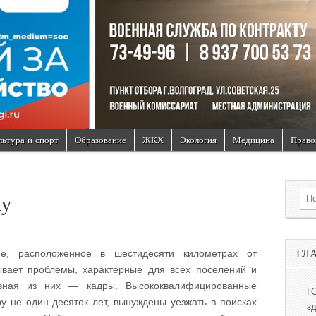
льтура и спорт
Образование
ЖКХ
Экология
Медицина
Право
Sea
ку
ГЛ
ие, расположенное в шестидесяти километрах от
вает проблемы, характерные для всех поселений и
авная из них — кадры. Высококвалифицированные
Г
у не один десяток лет, вынуждены уезжать в поисках
з