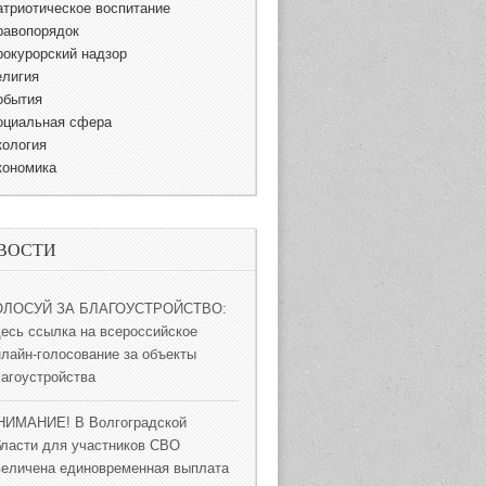
атриотическое воспитание
равопорядок
рокурорский надзор
елигия
обытия
оциальная сфера
кология
кономика
ВОСТИ
ОЛОСУЙ ЗА БЛАГОУСТРОЙСТВО:
десь ссылка на всероссийское
нлайн-голосование за объекты
лагоустройства
НИМАНИЕ! В Волгоградской
бласти для участников СВО
величена единовременная выплата