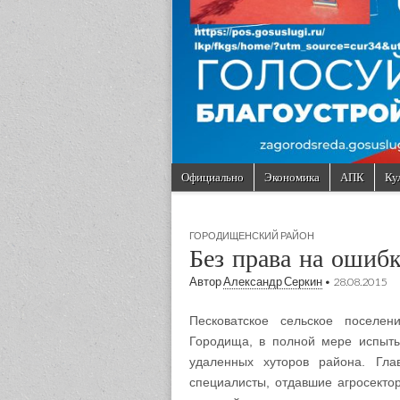
Skip to content
Официально
Экономика
АПК
Ку
Main menu
Sub menu
ГОРОДИЩЕНСКИЙ РАЙОН
Без права на ошиб
Автор
Александр Серкин
•
28.08.2015
Песковатское сельское поселен
Городища, в полной мере испыты
удаленных хуторов района. Гл
специалисты, отдавшие агросектор