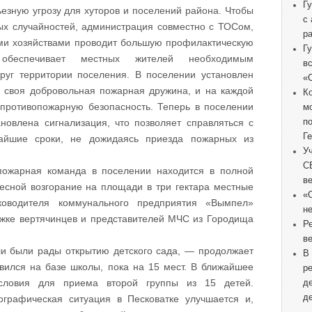
Г
езную угрозу для хуторов и поселений района. Чтобы
с
ых случайностей, администрация совместно с ТОСом,
р
ми хозяйствами проводит большую профилактическую
Г
 обеспечивает местных жителей необходимым
в
руг территории поселения. В поселении установлен
«
а своя добровольная пожарная дружина, и на каждой
К
 противопожарную безопасность. Теперь в поселении
м
п
новлена сигнализация, что позволяет справляться с
Г
йшие сроки, не дожидаясь приезда пожарных из
У
С
 пожарная команда в поселении находится в полной
в
весной возгорание на площади в три гектара местные
«
ководителя коммунального предприятия «Вымпел»
не
жке вертячинцев и представителей МЧС из Городища
Р
в
и были рады открытию детского сада, — продолжает
В
ился на базе школы, пока на 15 мест. В ближайшее
р
словия для приема второй группы из 15 детей.
д
д
ографическая ситуация в Песковатке улучшается и,