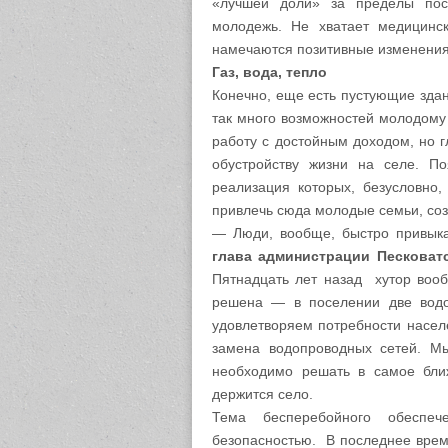
«лучшей доли» за пределы посе
молодежь. Не хватает медицинс
намечаются позитивные изменения 
Газ, вода, тепло
Конечно, еще есть пустующие зда
так много возможностей молодому
работу с достойным доходом, но г
обустройству жизни на селе. По
реализация которых, безусловно,
привлечь сюда молодые семьи, соз
— Люди, вообще, быстро привык
глава администрации Песковат
Пятнадцать лет назад хутор вооб
решена — в поселении две водо
удовлетворяем потребности насел
замена водопроводных сетей. Мы
необходимо решать в самое бли
держится село.
Тема бесперебойного обеспеч
безопасностью. В последнее время