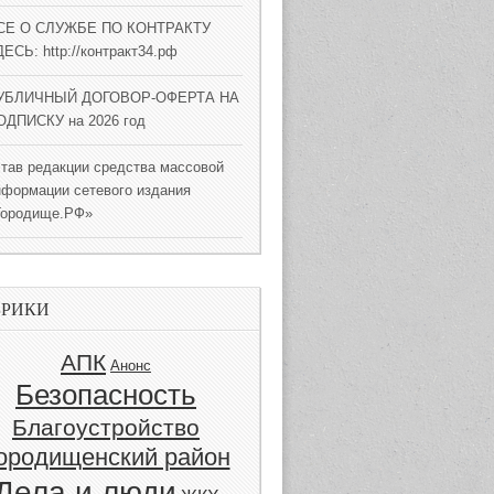
СЕ О СЛУЖБЕ ПО КОНТРАКТУ
ЕСЬ: http://контракт34.рф
УБЛИЧНЫЙ ДОГОВОР-ОФЕРТА НА
ОДПИСКУ на 2026 год
став редакции средства массовой
нформации сетевого издания
Городище.РФ»
БРИКИ
АПК
Анонс
Безопасность
Благоустройство
ородищенский район
Дела и люди