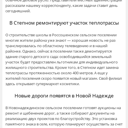
обычное деловое русло. Представители местных администраций
рассказали нашему корреспонденту, какие задачи ставит день
сегодняшний.
В Степном ремонтируют участок теплотрассы
О строительстве школы в Россошенском сельском поселении
многие жители района уже знают — хорошая новость не раз
транслировалась по областному телевидению и в нашей
районке. Однако, сейчас в поселении также демонтируется
здание старого детского сада: освободившийся земельный
участок будет предоставлен льготникам для индивидуального
жилищного строительства. Кроме того, в Степном идет замена
теплотрассы протяженностью около 400 метров. А еще у
жителей поселения скоро появится новый магазин. Свой филиал
здесь открывает супермаркет косметики.
Новые дороги появятся в Новой Надежде
В Новонадеждинском сельском поселении готовят аукционы на
ремонт и щебенение дорог, а также собирают документы на
реализацию двух проектов по благоустройству. Это установка
памятного знака в селе, которую планируют осуществить за счет