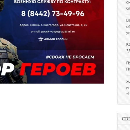
о
б
В
о
у
В
ЗД
П
П
У
и
«
СВ