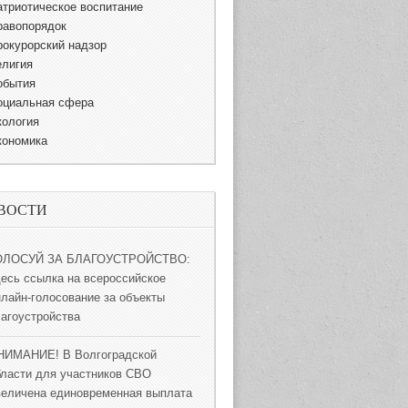
атриотическое воспитание
равопорядок
рокурорский надзор
елигия
обытия
оциальная сфера
кология
кономика
ВОСТИ
ОЛОСУЙ ЗА БЛАГОУСТРОЙСТВО:
десь ссылка на всероссийское
нлайн-голосование за объекты
лагоустройства
НИМАНИЕ! В Волгоградской
бласти для участников СВО
величена единовременная выплата