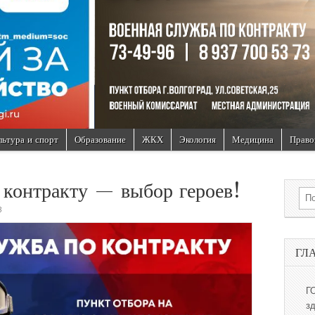
льтура и спорт
Образование
ЖКХ
Экология
Медицина
Право
 контракту — выбор героев!
Sea
3
ГЛ
Г
з