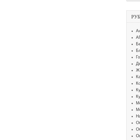
РУ
А
А
Б
Б
Г
Д
Ж
К
К
К
К
М
М
Н
О
О
О