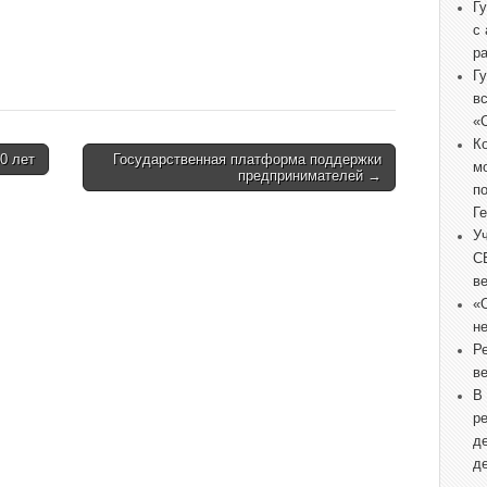
Г
с
р
Г
в
«
К
0 лет
Государственная платформа поддержки
м
предпринимателей →
п
Г
У
С
в
«
не
Р
в
В
р
д
д