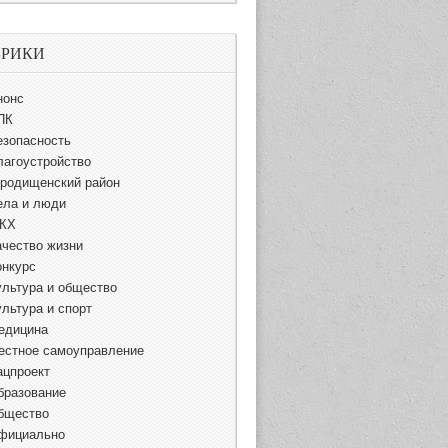
БРИКИ
нонс
ПК
езопасность
лагоустройство
ородищенский район
ела и люди
КХ
ачество жизни
онкурс
ультура и общество
ультура и спорт
едицина
естное самоуправление
ацпроект
бразование
бщество
фициально