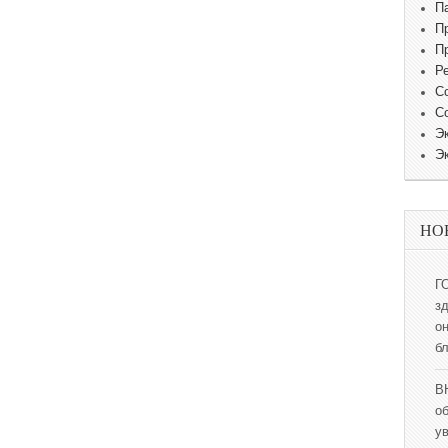
П
П
П
Р
С
С
Э
Э
НО
Г
з
о
б
В
о
у