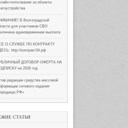
нлайн-голосование за объекты
лагоустройства
НИМАНИЕ! В Волгоградской
бласти для участников СВО
величена единовременная выплата
СЕ О СЛУЖБЕ ПО КОНТРАКТУ
ЕСЬ: http://контракт34.рф
УБЛИЧНЫЙ ДОГОВОР-ОФЕРТА НА
ОДПИСКУ на 2026 год
став редакции средства массовой
нформации сетевого издания
Городище.РФ»
ЕЖИЕ СТАТЬИ