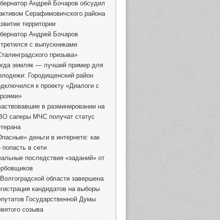
убернатор Андрей Бочаров обсудил
 активом Серафимовичского района
азвитие территории
убернатор Андрей Бочаров
стретился с выпускниками
Сталинградского призыва»
огда земляк — лучший пример для
олодежи: Городищенский район
одключился к проекту «Диалоги с
ероями»
частвовавшие в разминировании на
ВО саперы МЧС получат статус
етерана
Опасные» деньги в интернете: как
 попасть в сети
еальные последствия «заданий» от
ербовщиков
 Волгоградской области завершена
егистрация кандидатов на выборы
епутатов Государственной Думы
евятого созыва