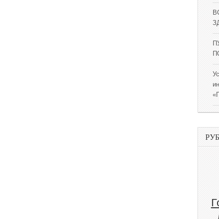
В
ЗД
П
П
У
и
«
РУ
Г