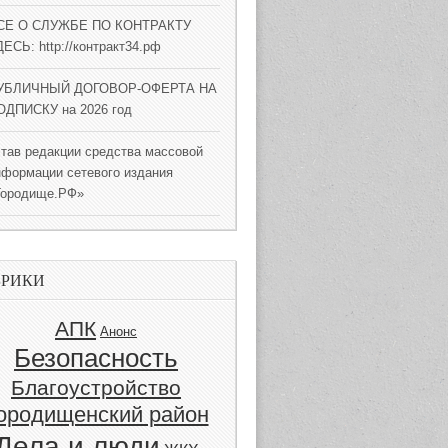
СЕ О СЛУЖБЕ ПО КОНТРАКТУ
ЕСЬ: http://контракт34.рф
УБЛИЧНЫЙ ДОГОВОР-ОФЕРТА НА
ОДПИСКУ на 2026 год
став редакции средства массовой
нформации сетевого издания
Городище.РФ»
БРИКИ
АПК
Анонс
Безопасность
Благоустройство
ородищенский район
Дела и люди