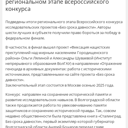
региональном этапе всероссийского
конкурса
Подведены итоги регионального этапа Всероссийского конкурса
исследовательских проектов «Без срока давности». Авторы
шести лучших в субъекте получили право бороться за победу в
федеральном финале.
В частности, в финал вышел проект «Фиксация нацистских
преступлений над мирным населением Городищенского
района» Ольги Лялиной и Александры Шуваевой (Институт
непрерывного образования ВолГАУ) в направлении «Отражение
геноцида в архивных документах: работа с историческими
источниками, представленными на сайте проекта «Без срока
давности».
Заключительный этап состоится в Москве осенью 2025 года.
Конкурс направлен на сохранение исторической памяти и
развитие исследовательских навыков. В Волгоградской области
также продолжается работа по увековечиванию памяти
защитников и сохранению исторической правды. Так, совсем
недавно общественности была представлена книга «Сталинград.
Без срока давности», первый экземпляр которой губернатор
Волгоградской области Андрей Бочаров передал главе