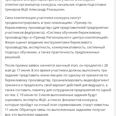
отметил организатор конкурса, начальник отдела подготовки
тренеров ФЦК Александр Ромашкин.
Свои компетенции участники конкурса смогут
продемонстрировать в трех номинациях: «Тренер по
бережливому производству» (для представителей предприятии-
участников федпроекта), «Система обучения бережливому
производству» и «Тренер Регионального центра компетенций».
Жюри оценит владение инструментами бережливого
производства, экспертность, коммуникативность, системный
подход к обучению, а также практичность предложенных
решений.
После приема заявок начнется заочный этап, он продлится с 28
мая до 17 июня. В это время участники должны выполнить три
задания: представить мини-лекцию по одному из тренингов по
бережливому производству, проанализировать видеофрагмент
тренинга и предложить свой вариант действий для ведущего, а
также составить памятку для сотрудников предприятия по одной
из тем. С 19 июня по 3 июля выполненные задания будут
оценивать эксперты ФЦК, а список финалистов конкурса,
которые пройдут на очный этап соревнования, станут известны
11 июля. Обратную связь по выполненным заданиям получат
все, кто выполнил задания.