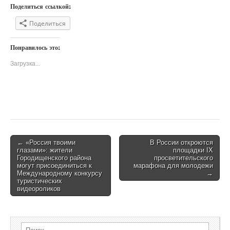
Поделиться ссылкой:
Поделиться
Понравилось это:
Загрузка...
← «Россия твоими
В России откроются
Post navigation
глазами»: жители
площадки IX
Городищенского района
просветительского
могут присоединиться к
марафона для молодежи
Международному конкурсу
→
туристических
видеороликов
Search for: