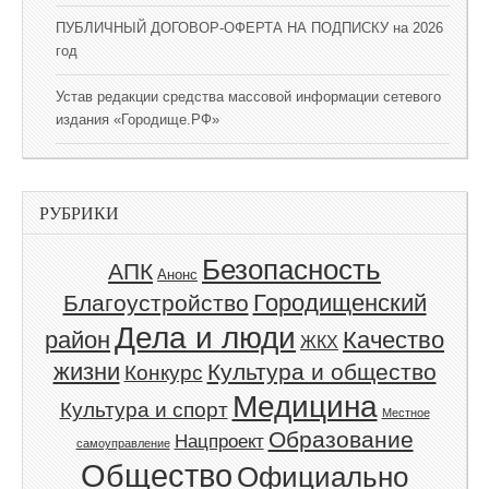
ПУБЛИЧНЫЙ ДОГОВОР-ОФЕРТА НА ПОДПИСКУ на 2026
год
Устав редакции средства массовой информации сетевого
издания «Городище.РФ»
РУБРИКИ
Безопасность
АПК
Анонс
Благоустройство
Городищенский
Дела и люди
Качество
район
ЖКХ
жизни
Культура и общество
Конкурс
Медицина
Культура и спорт
Местное
Образование
Нацпроект
самоуправление
Общество
Официально