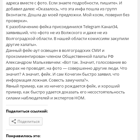
адреса вместе с фото. Если знаете подробности, пишите». И
добавил далее: «Оказалось, что эта инфа пошла из групп
Вконтакте. Дошла до моей предложки. Мой косяк, поверил без
проверки».
К разоблачению фейка присоединился Telegram Канал34,
заявивший, что «фото не из Волжского и даже не из
Волгоградской области. В нашей области комиссиям закупили
другие халаты».
Данный фейк-аут освещен в волгоградских СМИ и
прокомментирован членом Общественной палаты РФ
Александром Малькевичем: «Вот так. Значит, голосование во
дворах не проводят, на фото — совершенно другие люди. Что
значит? А значит, фейк. И сам Кочегин быстро заявил, что
информация ложная. Совесть замучила?».
Явный пример, как из ничего рождается фейк, и хороший
пример, как быстро удается доказать его несостоятельность
силами наблюдателей и экспертов НОМ.
Поделиться ссылкой:
Поделиться
Понравилось это: