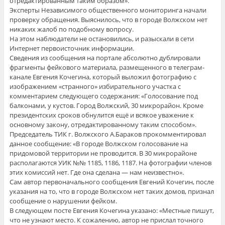
отредактированным таким образом».
Эксперты Независимого общественного мониторинга начали
проверку обращения. Выяснилось, что в городе Волжском нет
никаких жалоб по подобному вопросу.
На этом наблюдатели не остановились, и разыскали в сети
Интернет первоисточник информации.
Cведения из сообщения на портале абсолютно дублировали
фрагменты фейкового материала, размещенного в телеграм-
канале Евгения Кочегина, который выложил фотографию с
изображением «странного» избирательного участка с
комментарием следующего содержания: «Голосование под
балконами, у кустов. Город Волжский, 30 микрорайон. Кроме
президентских сроков обнулится ещё и всякое уважение к
основному закону, отредактированному таким способом».
Председатель ТИК г. Волжского А.Бараков прокомментировал
данное сообщение: «В городе Волжском голосование на
придомовой территории не проводится. В 30 микрорайоне
располагаются УИК №№ 1185, 1186, 1187. На фотографии членов
этих комиссий нет. Где она сделана — нам неизвестно».
Сам автор первоначального сообщения Евгений Кочегин, после
указания на то, что в городе Волжском нет таких домов, признал
сообщение о нарушении фейком.
В следующем посте Евгения Кочегина указано: «Местные пишут,
что не узнают место. К сожалению, автор не прислал точного