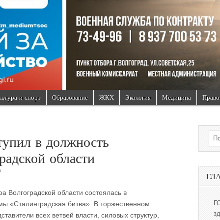
льтура и спорт
Образование
ЖКХ
Экология
Медицина
Право
Sea
тупил в должность
радской области
9
ГЛ
а Волгоградской области состоялась в
ы «Сталинградская битва». В торжественном
Г
з
тавители всех ветвей власти, силовых структур,