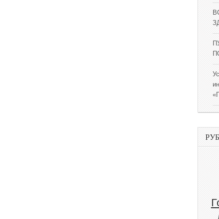
В
ЗД
П
П
У
и
«
РУ
Г