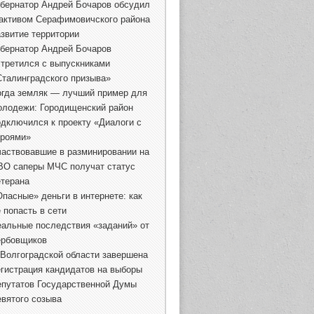
убернатор Андрей Бочаров обсудил
 активом Серафимовичского района
азвитие территории
убернатор Андрей Бочаров
стретился с выпускниками
Сталинградского призыва»
огда земляк — лучший пример для
олодежи: Городищенский район
одключился к проекту «Диалоги с
ероями»
частвовавшие в разминировании на
ВО саперы МЧС получат статус
етерана
Опасные» деньги в интернете: как
 попасть в сети
еальные последствия «заданий» от
ербовщиков
 Волгоградской области завершена
егистрация кандидатов на выборы
епутатов Государственной Думы
евятого созыва