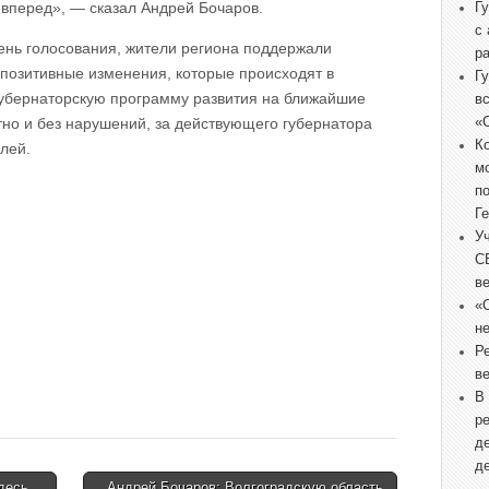
 вперед», — сказал Андрей Бочаров.
Г
с
ень голосования, жители региона поддержали
р
 позитивные изменения, которые происходят в
Г
губернаторскую программу развития на ближайшие
в
«
тно и без нарушений, за действующего губернатора
К
лей.
м
п
Г
У
С
в
«
не
Р
в
В
р
д
д
десь,
Андрей Бочаров: Волгоградскую область