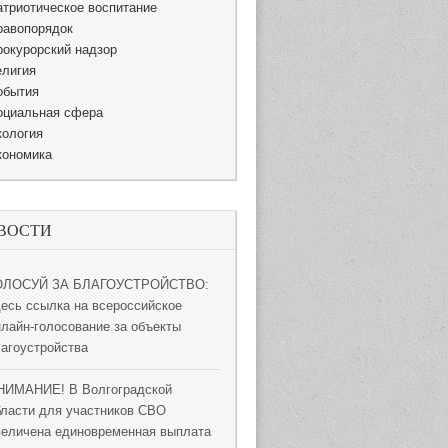
атриотическое воспитание
равопорядок
рокурорский надзор
елигия
обытия
оциальная сфера
кология
кономика
ВОСТИ
ОЛОСУЙ ЗА БЛАГОУСТРОЙСТВО:
десь ссылка на всероссийское
нлайн-голосование за объекты
лагоустройства
НИМАНИЕ! В Волгоградской
бласти для участников СВО
величена единовременная выплата