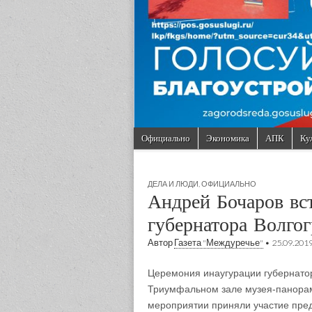
Skip to content
Официально
Экономика
АПК
Ку
Main menu
Sub menu
ДЕЛА И ЛЮДИ
,
ОФИЦИАЛЬНО
Андрей Бочаров вс
губернатора Волгог
Автор
Газета "Междуречье"
•
25.09.201
Церемония инаугурации губернатор
Триумфальном зале музея-панорам
мероприятии приняли участие предс