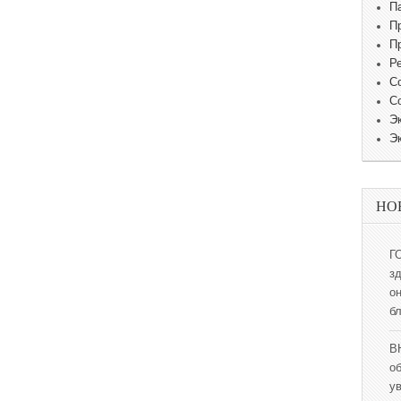
П
П
П
Р
С
С
Э
Э
НО
Г
з
о
б
В
о
у