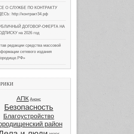
СЕ О СЛУЖБЕ ПО КОНТРАКТУ
ЕСЬ: http://контракт34.рф
УБЛИЧНЫЙ ДОГОВОР-ОФЕРТА НА
ОДПИСКУ на 2026 год
став редакции средства массовой
нформации сетевого издания
Городище.РФ»
БРИКИ
АПК
Анонс
Безопасность
Благоустройство
ородищенский район
Дела и люди