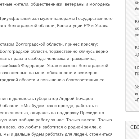
о
етные жители, общественники, ветераны и молодежь
б
 Триумфальный зал музея-панорамы Государственного
В
га Волгоградской области, Конституции РФ и Устава
о
у
Уставом Волгоградской области, принес присягу:
В
Волгоградской области, торжественно клянусь верно
ЗД
ивать права и свободы человека и гражданина,
оссийской Федерации, Устав и законы Волгоградской
П
 возложенные на меня обязанности и всемерно
П
градской области и повышению благосостояния ее
У
и
ния в должность губернатор Андрей Бочаров
«
 области: «Мы будем, как и прежде, работать в
ественностью, опираясь на поддержку Президента
кую масштабную работу за нас. Только вместе. Только
СВ
я всех, кто любит и заботится о родной земле, о
и, мы и дальше будем работать для людей, стремиться