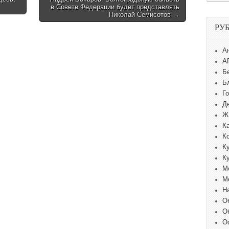
в Совете Федерации будет представлять
Николай Семисотов →
РУ
А
А
Б
Б
Г
Д
Ж
К
К
К
К
М
М
Н
О
О
О