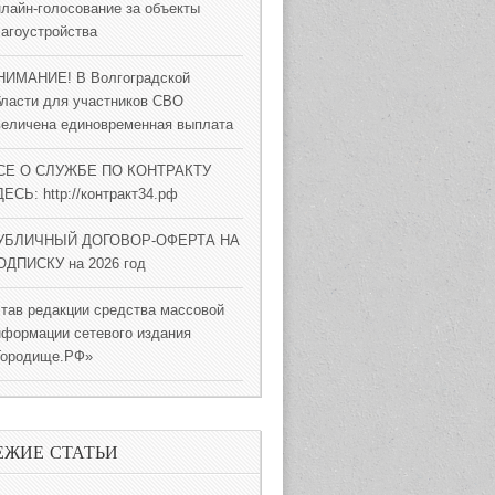
нлайн-голосование за объекты
лагоустройства
НИМАНИЕ! В Волгоградской
бласти для участников СВО
величена единовременная выплата
СЕ О СЛУЖБЕ ПО КОНТРАКТУ
ЕСЬ: http://контракт34.рф
УБЛИЧНЫЙ ДОГОВОР-ОФЕРТА НА
ОДПИСКУ на 2026 год
став редакции средства массовой
нформации сетевого издания
Городище.РФ»
ЕЖИЕ СТАТЬИ