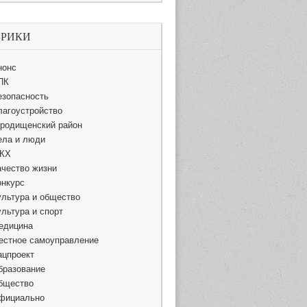
БРИКИ
нонс
ПК
езопасность
лагоустройство
ородищенский район
ела и люди
КХ
ачество жизни
онкурс
ультура и общество
ультура и спорт
едицина
естное самоуправление
ацпроект
бразование
бщество
фициально