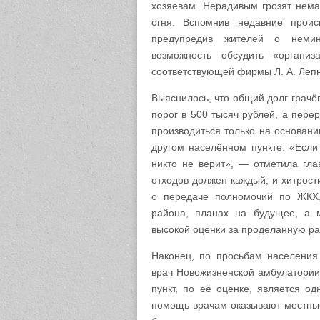
хозяевам. Нерадивым грозят нем
огня. Вспомнив недавние проис
предупредив жителей о немин
возможность обсудить «орган
соответствующей фирмы Л. А. Леп
Выяснилось, что общий долг грач
порог в 500 тысяч рублей, а пере
производиться только на основан
другом населённом пункте. «Если 
никто не верит», — отметила гла
отходов должен каждый, и хитрос
о передаче полномочий по ЖКХ, 
района, планах на будущее, а 
высокой оценки за проделанную ра
Наконец, по просьбам населения
врач Новожизненской амбулатории
пункт, по её оценке, является о
помощь врачам оказывают местные