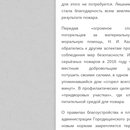
для этого не потребуется. Лишни
стала благодарность всем земля
результате пожара.
Передав «огромное спа
погорельцев за материаль
моральную помощь, Н. И. Ка
обратились к другим аспектам пр
соблюдения мер безопасности. И
серьёзных пожаров в 2016 году 
местным добровольцам уд
потушить своими силами, в одном 
упоминавшийся дом «сгорел всего
минут». В профилактических целя
«придворовых участках», где х
питательной средой для пожара.
О правилах благоустройства и п
администрации Городищенского р
новым нормам закрепляется тер