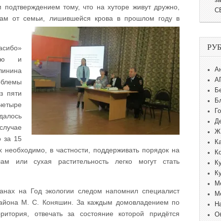
м подтверждением тому, что на хуторе живут дружно,
С
кам от семьи, лишившейся крова в прошлом году в
РУ
сибо»
ную и
А
линина
А
облемы
Б
з пяти
Б
четыре
Г
алось
Д
случае
Ж
 за 15
К
х необходимо, в частности, поддерживать порядок на
К
лам или сухая растительность легко могут стать
К
К
М
ланах на Год экологии следом напомнил специалист
М
айона М. С. Коняшин. За каждым домовладением по
Н
ритория, отвечать за состояние которой придётся
О