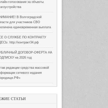
нлайн-голосование за объекты
лагоустройства
НИМАНИЕ! В Волгоградской
бласти для участников СВО
величена единовременная выплата
СЕ О СЛУЖБЕ ПО КОНТРАКТУ
ЕСЬ: http://контракт34.рф
УБЛИЧНЫЙ ДОГОВОР-ОФЕРТА НА
ОДПИСКУ на 2026 год
став редакции средства массовой
нформации сетевого издания
Городище.РФ»
ЕЖИЕ СТАТЬИ