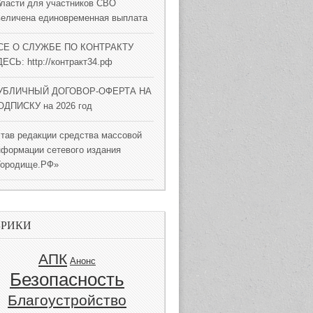
бласти для участников СВО
величена единовременная выплата
СЕ О СЛУЖБЕ ПО КОНТРАКТУ
ЕСЬ: http://контракт34.рф
УБЛИЧНЫЙ ДОГОВОР-ОФЕРТА НА
ОДПИСКУ на 2026 год
став редакции средства массовой
нформации сетевого издания
Городище.РФ»
БРИКИ
АПК
Анонс
Безопасность
Благоустройство