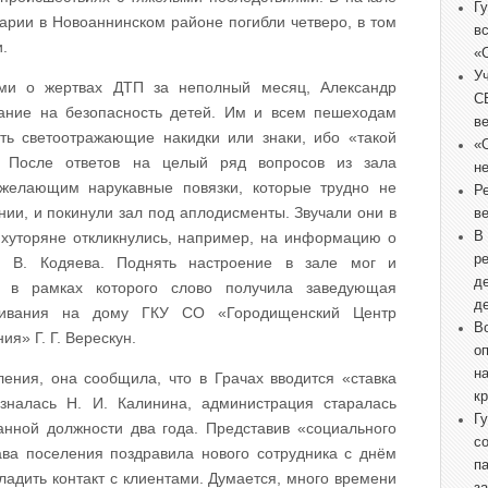
Г
варии в Новоаннинском районе погибли четверо, в том
в
.
«
У
ми о жертвах ДТП за неполный месяц, Александр
С
ание на безопасность детей. Им и всем пешеходам
в
ть светоотражающие накидки или знаки, ибо «такой
«
. После ответов на целый ряд вопросов из зала
не
желающим нарукавные повязки, которые трудно не
Р
ии, и покинули зал под аплодисменты. Звучали они в
в
В
 хуторяне откликнулись, например, на информацию о
р
я В. Кодяева. Поднять настроение в зале мог и
д
, в рамках которого слово получила заведующая
д
уживания на дому ГКУ СО «Городищенский Центр
В
я» Г. Г. Верескун.
о
н
ления, она сообщила, что в Грачах вводится «ставка
к
изналась Н. И. Калинина, администрация старалась
Г
анной должности два года. Представив «социального
с
ва поселения поздравила нового сотрудника с днём
п
адить контакт с клиентами. Думается, много времени
з