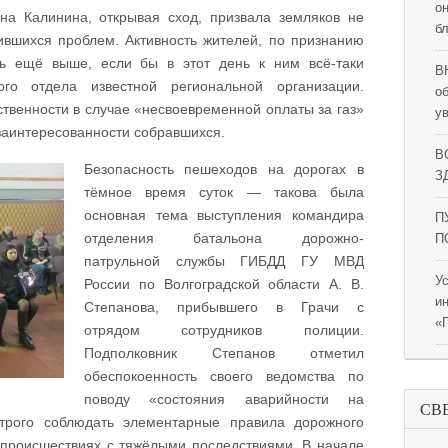
о
на Калинина, открывая сход, призвала земляков не
б
ившихся проблем. Активность жителей, по признанию
ть ещё выше, если бы в этот день к ним всё-таки
В
ого отдела известной региональной организации.
о
ственности в случае «несвоевременной оплаты за газ»
у
заинтересованности собравшихся.
В
Безопасность пешеходов на дорогах в
ЗД
тёмное время суток — такова была
основная тема выступления командира
П
отделения батальона дорожно-
П
патрульной службы ГИБДД ГУ МВД
У
России по Волгоградской области А. В.
и
Степанова, прибывшего в Грачи с
«
отрядом сотрудников полиции.
Подполковник Степанов отметил
обеспокоенность своего ведомства по
поводу «состояния аварийности на
СВ
строго соблюдать элементарные правила дорожного
происшествиях с тяжёлыми последствиями. В начале