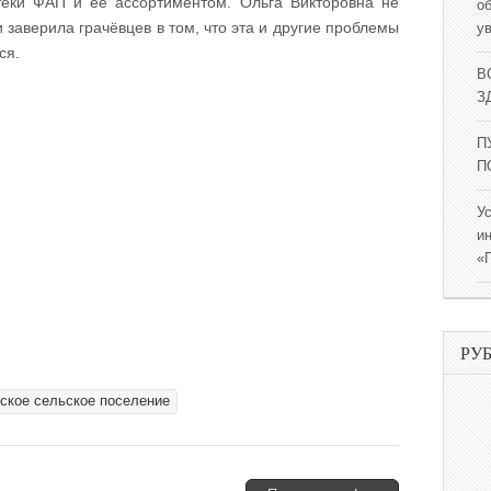
еки ФАП и её ассортиментом. Ольга Викторовна не
о
 заверила грачёвцев в том, что эта и другие проблемы
у
ся.
В
ЗД
П
П
У
и
«
РУ
вское сельское поселение