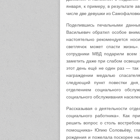
января, к примеру, в результате а
числе две девушки из Самофаловки
Поделившись печальными данны
Васильевич обратил особое вним
настоятельно рекомендуется носи
светлячок может спасти жизнь»
сотрудники МВД подарили всем 
заметить даже при слабом освещен
этот день ещё не один раз — так
награждении медалью спасател
следующий пункт повестки дня
отделением социального обсл
социального обслуживания населени
Рассказывая о деятельности отде
социального работника». Как пр
решить вопрос о столь востребов
помощника» Юлию Соловьёву, гла
рождения и пожелала поскорее нал