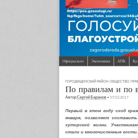
Skip to content
Официально
Экономика
АПК
Ку
Main menu
Sub menu
ГОРОДИЩЕНСКИЙ РАЙОН
,
ОБЩЕСТВО
,
ПРА
По правилам и по 
Автор
Сергей Баранов
•
07.02.2017
Первый в этом году сход граж
января, позволяет составить
хуторской жизни. Участника
стали и многочисленные гости.