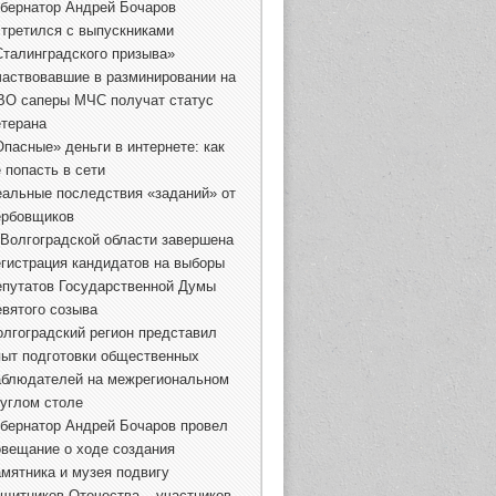
убернатор Андрей Бочаров
стретился с выпускниками
Сталинградского призыва»
частвовавшие в разминировании на
ВО саперы МЧС получат статус
етерана
Опасные» деньги в интернете: как
 попасть в сети
еальные последствия «заданий» от
ербовщиков
 Волгоградской области завершена
егистрация кандидатов на выборы
епутатов Государственной Думы
евятого созыва
олгоградский регион представил
пыт подготовки общественных
аблюдателей на межрегиональном
руглом столе
убернатор Андрей Бочаров провел
овещание о ходе создания
амятника и музея подвигу
ащитников Отечества – участников