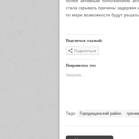
более активным пополнением апт
стала скрывать причины задержек и
по мере возможности будут решать
Поделиться ссылкой:
Поделиться
Понравилось это:
Загрузка...
Tags:
Городищенский район
граче