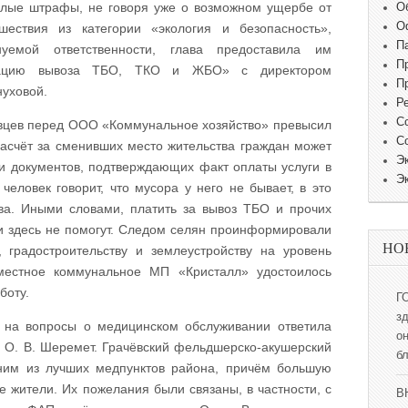
алые штрафы, не говоря уже о возможном ущербе от
О
О
шествия из категории «экология и безопасность»,
П
уемой ответственности, глава предоставила им
П
изацию вывоза ТБО, ТКО и ЖБО» с директором
П
нуховой.
Р
С
ёвцев перед ООО «Коммунальное хозяйство» превысил
С
расчёт за сменивших место жительства граждан может
Э
ии документов, подтверждающих факт оплаты услуги в
Э
человек говорит, что мусора у него не бывает, в это
ва. Иными словами, платить за вывоз ТБО и прочих
ти здесь не помогут. Следом селян проинформировали
НО
градостроительству и землеустройству на уровень
местное коммунальное МП «Кристалл» удостоилось
боту.
Г
з
 на вопросы о медицинском обслуживании ответила
о
 О. В. Шеремет. Грачёвский фельдшерско-акушерский
б
дним из лучших медпунктов района, причём большую
 жители. Их пожелания были связаны, в частности, с
В