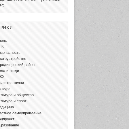
ВО
БРИКИ
нонс
ПК
езопасность
лагоустройство
ородищенский район
ела и люди
КХ
ачество жизни
онкурс
ультура и общество
ультура и спорт
едицина
естное самоуправление
ацпроект
бразование