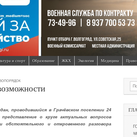
льтура и спорт
Образование
ЖКХ
Экология
Медицина
Право
ВОПОРЯДОК
Sea
возможности
ГЛ
дан, проводившийся в Грачёвском поселении 24
 представление о круге актуальных вопросов
ми обстоятельного и откровенного разговора
Г
з