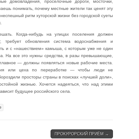
ные домовладения, проселочные дороги, мосточки,
аешь понимать, почему местные жители так ценят эту
 неспешный ритм хуторской жизни без городской суеты
.
ешать. Когда-нибудь на улицах поселения должен
т, требует обновления система водоснабжения и
ать и с «нашествием» камыша, с которым уже не один
ба. На все это нужны средства, в разы превышающие,
главное — должны появляться новые рабочие места.
ятия или цеха по переработке — чтобы люди не
бороздили просторы страны в поисках «лучшей доли»,
стойной жизнью. Хочется надеяться, что над этими
зависит будущее российского села.
е
ПРОКУРОРСКИЙ ПРИЁМ →