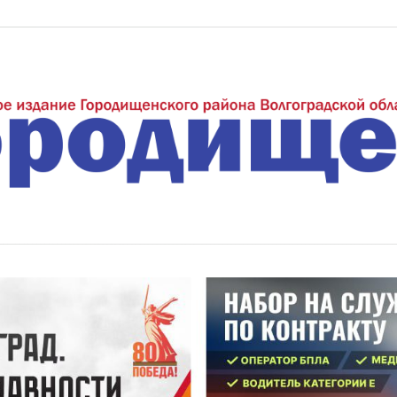
еждуречье"