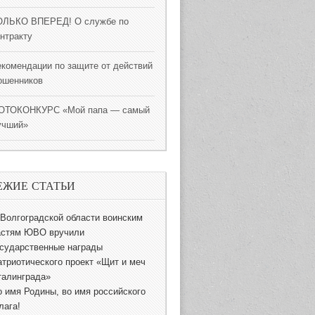
ОЛЬКО ВПЕРЕД! О службе по
онтракту
екомендации по защите от действий
ошенников
ОТОКОНКУРС «Мой папа — самый
учший»
ЕЖИЕ СТАТЬИ
 Волгоградской области воинским
астям ЮВО вручили
осударственные награды
атриотического проект «Щит и меч
талинграда»
о имя Родины, во имя российского
лага!