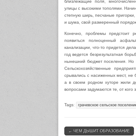
близлежащие поля, многочислен
улицы с высокими тополями. Начин
степную ширь, песчаные пригорки,
и шума, свой размеренный порядок
Конечно, проблемы предстоит р
появиться полноценный асфаль
канализации, что-то придется дел
год ведется безрезультатная борь
нынешний бюджет поселения. Но 
Сельскохозяйственные предпри
срывались с насиженных мест, не 
а в своем родном хуторе жили до
вопросами задумаются те, от кого 
Tags:
грачевское сельское поселени
← ЧЕМ ДЫШИТ ОБРАЗОВАНИЕ
Post navigation