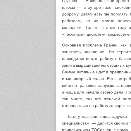
Глухова. — Наверное, они просто 
плюсы — в хуторе тихо, спокойно
доброму, детям есть где погулять.
работаем, но их можно пересч
молодежи. Только в этом году 
«песчаные» дискотеки, межпоселен
Основная проблема Грачей, как, 
занятость населения. На терри
приходится искать работу в близ
занята выращиванием овощных куль
Самые активные идут в предприним
и маникюрный салон. Есть потреб
юбилеи грачевцы вынуждены провод
а ниша для начала своего дела. Н
так много, так что женской по
отправляться на работу за сорок к
— Есть у нас еще одна задумка —
специалистам, — делится своими 
привлечением ТОСовцев, с помощь