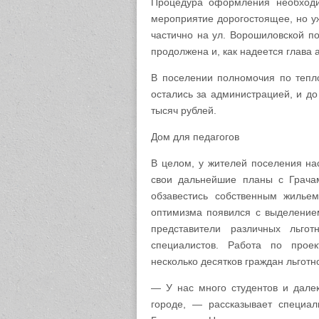
Процедура оформления необходи
мероприятие дорогостоящее, но уж
частично на ул. Ворошиловской п
продолжена и, как надеется глава 
В поселении полномочия по тепл
остались за администрацией, и до
тысяч рублей.
Дом
для педагогов
В целом, у жителей поселения на
свои дальнейшие планы с Грачам
обзавестись собственным жилье
оптимизма появился с выделением
представители различных льго
специалистов. Работа по прое
несколько десятков граждан льготн
— У нас много студентов и далек
городе, — рассказывает специа