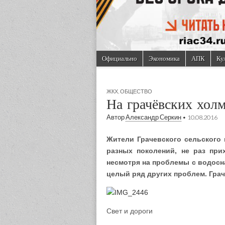
Skip to content
Официально
Экономика
АПК
Ку
Main menu
Sub menu
ЖКХ
,
ОБЩЕСТВО
На грачёвских хол
Автор
Александр Серкин
•
10.08.2016
Жители Грачевского сельского
разных поколений, не раз пр
несмотря на проблемы с водосн
целый ряд других проблем. Грач
Свет
и дороги