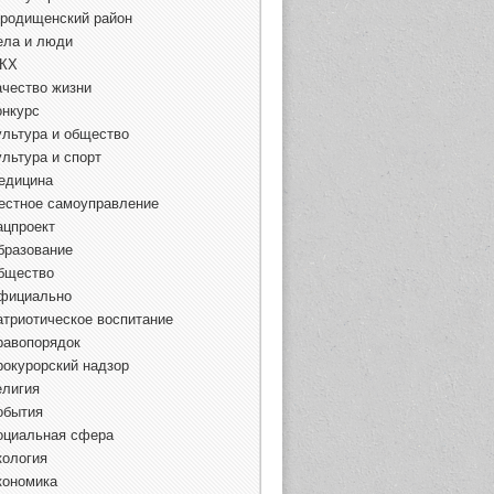
ородищенский район
ела и люди
КХ
ачество жизни
онкурс
ультура и общество
ультура и спорт
едицина
естное самоуправление
ацпроект
бразование
бщество
фициально
атриотическое воспитание
равопорядок
рокурорский надзор
елигия
обытия
оциальная сфера
кология
кономика