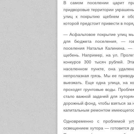
В самом поселении царит пра
придворовые территории украшены
улиц к покрытию щебнем и обо
которой предстоит привести в поря
— Асфальтовое покрытие улиц мы 
для бюджета поселения, — г
поселения Наталья
Калинина
. — 
щебень. Например, на ул. Проле
конкурсе 300 тысяч рублей. Эт
населенном пункте, она удале
непролазная грязь. Мы ее привод
выезжать. Еще одна улица, на ко
проходят грунтовые воды. Пробле
стало важной задачей для хуторя
дорожный фонд, чтобы взяться за 
капитальным ремонтом имеющегося
Одновременно с проблемой ул
освещением хутора — готовится д