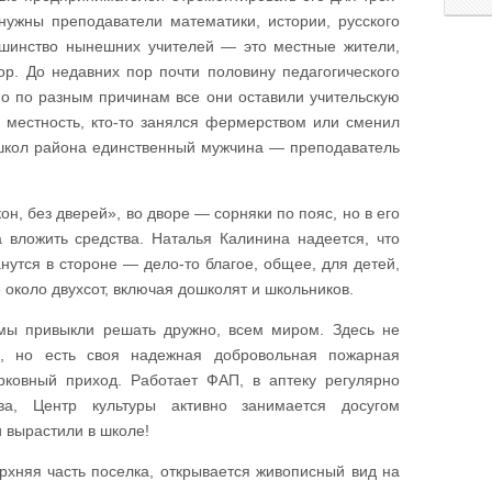
нужны преподаватели математики, истории, русского
ьшинство нынешних учителей — это местные жители,
ор. До недавних пор почти половину педагогического
Но по разным причинам все они оставили учительскую
ю местность, кто-то занялся фермерством или сменил
школ района единственный мужчина — преподаватель
он, без дверей», во дворе — сорняки по пояс, но в его
 вложить средства. Наталья Калинина надеется, что
утся в стороне — дело-то благое, общее, для детей,
е около двухсот, включая дошколят и школьников.
мы привыкли решать дружно, всем миром. Здесь не
, но есть своя надежная добровольная пожарная
рковный приход. Работает ФАП, в аптеку регулярно
ва, Центр культуры активно занимается досугом
и вырастили в школе!
рхняя часть поселка, открывается живописный вид на