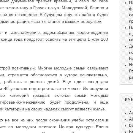
мых документов требует времени, и само по себе
Н
е в этом году в Грачах на ул. Молодежной, Ленина и
ф
оявится освещение. В будущем году эта работа будет
б
администрации, «светло станет в каждом переулке».
п
Н
о- и газоснабжению, водоснабжению, водоотведению
с
 конца года предстоит освоить на эти цели 1 млн 200
м
Д
п
В
Н
строй позитивный. Многие молодые семьи связывают
Р
и, стремятся обосноваться в хуторе основательно,
р
м, работать и растить детей. Еще один повод для
 40 участков под строительство жилья. Их получили
тных категорий граждан, включая семьи молодых
РУ
ктированию-межеванию будет продолжена, и еще
ой категории на своих наделах смогут возвести жилье.
А
А
о не все из них после окончания учебы остаются в
Б
лист по молодежи местного Центра культуры Елена
Б