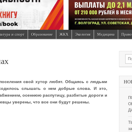
льтура и спорт
Образование
ЖКХ
Экология
Медицина
Право
Sea
мах
НО
 поселения свой хутор любят. Общаясь с людьми
иходилось слышать о нем добрые слова. И это,
абжением, осеннюю распутицу, разбитые дороги и
П
евцы уверены, что все они будут решены.
О
Д
Т
за