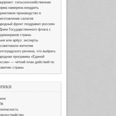
ацпроект: сельскохозяйственная
ирма намерена внедрить
ережливое производство в
риготовление салатов
ародный фронт поздравил россиян
 Днем Государственного флага с
едиаэкранов страны
ыня или арбуз: эксперты
осоветовали жителям
олгоградского региона, что выбрать
ародная программа «Единой
оссии» — чёткий план действий по
азвитию страны
БРИКИ
нонс
ПК
езопасность
лагоустройство