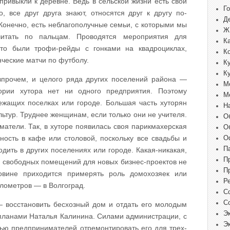
привыкли к деревне. Ведь в сельской жизни есть свои
Г
, все друг друга знают, относятся друг к другу по-
Д
 Конечно, есть неблагополучные семьи, с которыми мы
Ж
итать по пальцам. Проводятся мероприятия для
К
это были трофи-рейды с гонками на квадроциклах,
К
ческие матчи по футболу.
К
К
впрочем, и целого ряда других поселений района —
М
тории хутора нет ни одного предприятия. Поэтому
М
лежащих поселках или городе. Большая часть хуторян
Н
тур. Труднее женщинам, если только они не учителя.
О
атели. Так, в хуторе появилась своя парикмахерская
О
ность в кафе или столовой, поскольку все свадьбы и
О
П
ить в других поселениях или городе. Какая-никакая,
П
о свободных помещений для новых бизнес-проектов не
П
ловине приходится примерять роль домохозяек или
Р
илометров — в Волгоград.
С
С
 восстановить бесхозный дом и отдать его молодым
Э
планами Наталья Калинина. Силами администрации, с
Э
ю предпринимателей отремонтировать его для трех-