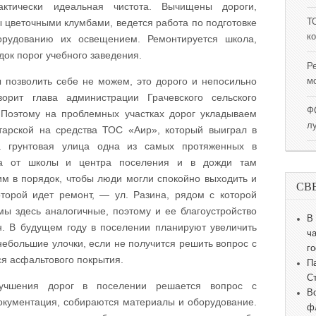
ктически идеальная чистота. Вычищены дороги,
 цветочными клумбами, ведется работа по подготовке
Т
к
рудованию их освещением. Ремонтируется школа,
док порог учебного заведения.
Р
позволить себе не можем, это дорого и непосильно
м
оворит
глава администрации Грачевского сельского
Ф
Поэтому на проблемных участках дорог укладываем
л
тарской на средства ТОС «Аир», который выиграл в
а грунтовая улица одна из самых протяженных в
на от школы и центра поселения и в дожди там
им в порядок, чтобы люди могли спокойно выходить и
СВ
торой идет ремонт, — ул. Разина, рядом с которой
мы здесь аналогичные, поэтому и ее благоустройство
В
н. В будущем году в поселении планируют увеличить
ч
небольшие улочки, если не получится решить вопрос с
г
 асфальтового покрытия.
П
С
учшения дорог в поселении решается вопрос с
В
окументация, собираются материалы и оборудование.
ф