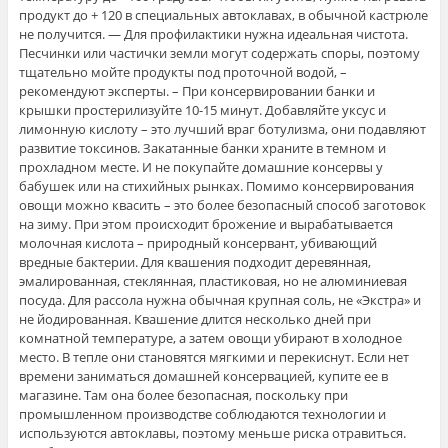
продукт до + 120 в специальных автоклавах, в обычной кастрюле
не получится. — Для профилактики нужна идеальная чистота.
Песчинки или частички земли могут содержать споры, поэтому
тщательно мойте продукты под проточной водой, –
рекомендуют эксперты. – При консервировании банки и
крышки простерилизуйте 10-15 минут. Добавляйте уксус и
лимонную кислоту – это лучший враг ботулизма, они подавляют
развитие токсинов. Закатанные банки храните в темном и
прохладном месте. И не покупайте домашние консервы у
бабушек или на стихийных рынках. Помимо консервирования
овощи можно квасить – это более безопасный способ заготовок
на зиму. При этом происходит брожение и вырабатывается
молочная кислота – природный консервант, убивающий
вредные бактерии. Для квашения подходит деревянная,
эмалированная, стеклянная, пластиковая, но не алюминиевая
посуда. Для рассола нужна обычная крупная соль, не «Экстра» и
не йодированная. Квашение длится несколько дней при
комнатной температуре, а затем овощи убирают в холодное
место. В тепле они становятся мягкими и перекиснут. Если нет
времени заниматься домашней консервацией, купите ее в
магазине. Там она более безопасная, поскольку при
промышленном производстве соблюдаются технологии и
используются автоклавы, поэтому меньше риска отравиться.