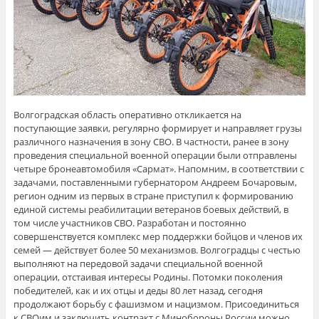
Волгоградская область оперативно откликается на
поступающие заявки, регулярно формирует и направляет грузы
различного назначения в зону СВО. В частности, ранее в зону
проведения специальной военной операции были отправлены
четыре бронеавтомобиля «Сармат». Напомним, в соответствии с
задачами, поставленными губернатором Андреем Бочаровым,
регион одним из первых в стране приступил к формированию
единой системы реабилитации ветеранов боевых действий, в
том числе участников СВО. Разработан и постоянно
совершенствуется комплекс мер поддержки бойцов и членов их
семей — действует более 50 механизмов. Волгоградцы с честью
выполняют на передовой задачи специальной военной
операции, отстаивая интересы Родины. Потомки поколения
победителей, как и их отцы и деды 80 лет назад, сегодня
продолжают борьбу с фашизмом и нацизмом. Присоединиться
к СВОим и заключить контракт с Минобороны России можно,