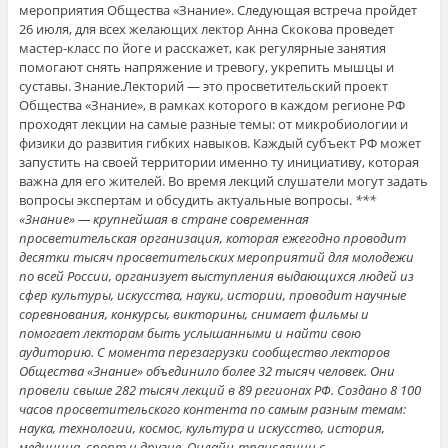
мероприятия Общества «Знание». Следующая встреча пройдет
26 июля, для всех желающих лектор Анна Скокова проведет
мастер-класс по йоге и расскажет, как регулярные занятия
помогают снять напряжение и тревогу, укрепить мышцы и
суставы. Знание.Лекторий — это просветительский проект
Общества «Знание», в рамках которого в каждом регионе РФ
проходят лекции на самые разные темы: от микробиологии и
физики до развития гибких навыков. Каждый субъект РФ может
запустить на своей территории именно ту инициативу, которая
важна для его жителей. Во время лекций слушатели могут задать
вопросы экспертам и обсудить актуальные вопросы.
***
«Знание» — крупнейшая в стране современная
просветительская организация, которая ежегодно проводит
десятки тысяч просветительских мероприятий для молодежи
по всей России, организует выступления выдающихся людей из
сфер культуры, искусства, науки, истории, проводит научные
соревнования, конкурсы, викторины, снимает фильмы и
помогает лекторам быть услышанными и найти свою
аудиторию.
С момента перезагрузки сообщество лекторов
Общества «Знание» объединило более 32 тысяч человек. Они
провели свыше 282 тысяч лекций в 89 регионах РФ. Создано 8 100
часов просветительского контента по самым разным темам:
наука, технологии, космос, культура и искусство, история,
медицина, спорт и другие. Онлайн-трансляции с