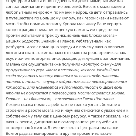
структурами мозга и повседневными действиями, такими как
сон, запоминание и принятие решений. Вместе с маленьким и
любопытным нейроном по имени Нейрошка дети отправились
в путешествие по Большому Куполу, как герои сказки называют
мозг. Чтобы помочь хозяину Купола мальчику Ване вернуть
концентрацию внимания и цепкую память, им предстояло
пройти испытания в трех функциональных блоках мозга –
Башнях Бодрости, Знаний и Планов. Ребята узнали, как
разбудить мозг с помощью зарядки и почему важно вовремя
ложиться спать, какие каналы отвечают за речь, зрение, запах,
вкус и зачем повторять информацию для лучшего запоминания.
Маленькие слушатели также получили «Золотую схему» для
продуктивного утра.
«Мозг пластичен, как воск. Каждый раз,
когда вы учитесь новому: кататься на велосипеде, плавать,
читать и писать – внутри нейронные связи перестраиваются
как мосты. Это называется нейропластичностью. Даже если
что-то не получается с первого раза, мосты строятся заново.
Главное – не сдаваться», – посоветовала Елена Шипилова.
Лекция-сказка помогла ребятам не только узнать больше о
строении и работе мозга, но и научила относится с уважением к
собственному телу как к ценному ресурсу. А также показала, как
важны режим, дисциплина и самоорганизация в учебе и в
повседневной жизни. В течение лета в Центральном парке
Волгограда запланированы и другие просветительские