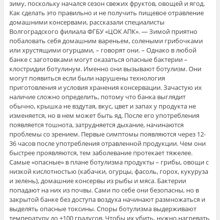
зиму, поскольку начался сезон свежих фруктов, овощей и ягод.
Как сделать это правильно и не получить пищевое отравление
домашними консервами, рассказали специалисты
Волгоградского филиала ФГБУ «ЦОК АПК». — Зимой приятно
побаловать себя домашним вареньем, солеными грибочками
или хрустящими огурцами, – говорят они. – Однако в любой
банке с заготовками могут оказаться опасные бактерии –
клостридии ботулинум. Именно они вызывают ботулизм. Они
могут появиться если были нарушены технология
приготовления и условия хранения консервации. Зачастую их
наличие сложно определить, потому что банка выглядит
обычно, крышка не вздутая, вкус, цвет и запах у продукта не
изменяется, но в нем может быть яд. После его употребления
появляется тошнота, затрудняется дыхание, начинаются
проблемы со зрением. Первые симптомы появляются через 12-
36 часов после употребления отравленной продукции. Чем они
быстрее проявляются, тем заболевание протекает тяжелее.
Самые «опасные» в плане ботулизма продукты – грибы, овощи с
низкой кислотностью (кабачки, огурцы, фасоль, горох, кукуруза
и зелень), домашние консервы из рыбы и мяса. Бактерии
попадают на них из почвы. Сами по себе они безопасны, но в
закрытой банке без доступа воздуха начинают размножаться и
выделять опасные токсины. Споры ботулизма выдерживают
температуру до +100 градусов. Чтобы их убить, нужно нагревать