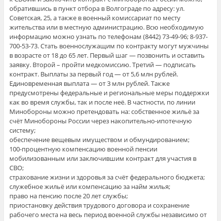
обратившись в пункт отбора в Волгограде по адресу: ул.
Советская, 25, а также в военный комиссариат по месту
жительства или в местную администрацию. Всю необходимую
информацию можно узнать по телефонам (8442) 73-49-96; 8-937-
700-53-73. Стать военнослужащим по контракту могут мужчины
в возрасте от 18 до 65 лет. Первый шаг — позвонить и оставить
заявку. Второй – пройти медкомиссию. Третий — подписать
контракт. Выплаты за первый год — от 5,6 млн рублей.
Единовременная выплата — от 3 млн рублей. Также
предусмотрены федеральные и региональные меры поддержки
как во время службы, так и после неё. В частности, по линии
Минобороны можно претендовать на: собственное жильё за
счёт Минобороны России через накопительно-ипотечную
систему;
обеспечение вещевым имуществом и обмундированием;
100-процентную компенсацию военной пенсии
мобилизованным или заключившим контракт для участия в
СВО;
страхование жизни и здоровья за счёт федерального бюджета;
служебное жильё или компенсацию за найм жилья;
право на пенсию после 20 лет службы;
приостановку действия трудового договора и сохранение
рабочего места на весь период военной службы независимо от