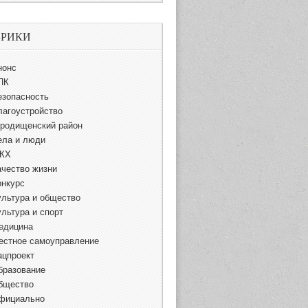
БРИКИ
нонс
ПК
езопасность
лагоустройство
ородищенский район
ела и люди
КХ
ачество жизни
онкурс
ультура и общество
ультура и спорт
едицина
естное самоуправление
ацпроект
бразование
бщество
фициально