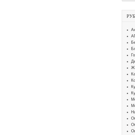
РУ
А
А
Б
Б
Г
Д
Ж
К
К
К
К
М
М
Н
О
О
О