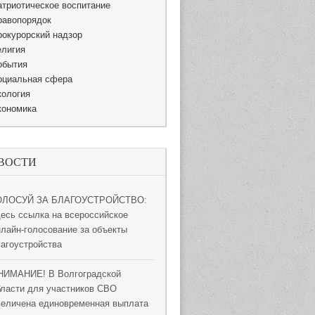
атриотическое воспитание
равопорядок
рокурорский надзор
елигия
обытия
оциальная сфера
кология
кономика
ВОСТИ
ОЛОСУЙ ЗА БЛАГОУСТРОЙСТВО:
десь ссылка на всероссийское
нлайн-голосование за объекты
лагоустройства
НИМАНИЕ! В Волгоградской
бласти для участников СВО
величена единовременная выплата