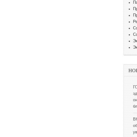
П
П
П
Р
С
С
Э
Э
НО
Г
з
о
б
В
о
у