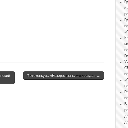
Г
с
р
Г
в
«
К
м
п
Г
У
С
в
нский
Фотоконкурс «Рождественская звезда» →
«
не
Р
в
В
р
д
д