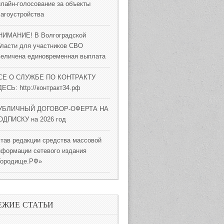
нлайн-голосование за объекты
лагоустройства
НИМАНИЕ! В Волгоградской
бласти для участников СВО
величена единовременная выплата
СЕ О СЛУЖБЕ ПО КОНТРАКТУ
ЕСЬ: http://контракт34.рф
УБЛИЧНЫЙ ДОГОВОР-ОФЕРТА НА
ОДПИСКУ на 2026 год
став редакции средства массовой
нформации сетевого издания
Городище.РФ»
ЕЖИЕ СТАТЬИ