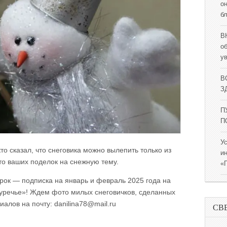
о
б
В
о
у
В
ЗД
П
П
У
кто сказал, что снеговика можно вылепить только из
и
о ваших поделок на снежную тему.
«
арок — подписка на январь и февраль 2025 года на
уречье»! Ждем фото милых снеговичков, сделанных
алов на почту: danilina78@mail.ru
СВ