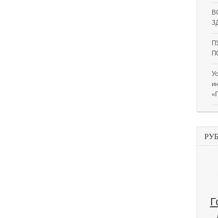
В
ЗД
П
П
У
и
«
РУ
Г