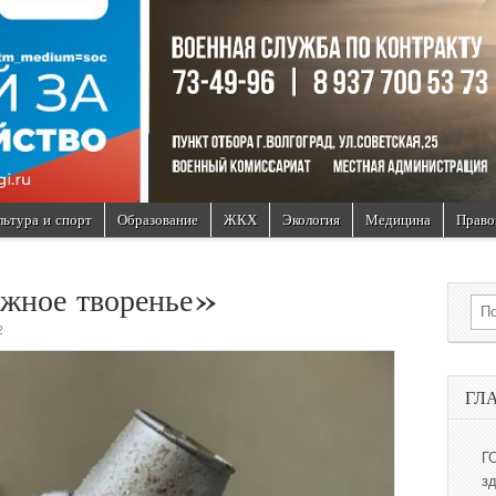
льтура и спорт
Образование
ЖКХ
Экология
Медицина
Право
жное творенье»
Sea
2
ГЛ
Г
з