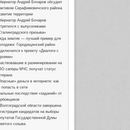
убернатор Андрей Бочаров обсудил
 активом Серафимовичского района
азвитие территории
убернатор Андрей Бочаров
стретился с выпускниками
Сталинградского призыва»
огда земляк — лучший пример для
олодежи: Городищенский район
одключился к проекту «Диалоги с
ероями»
частвовавшие в разминировании на
ВО саперы МЧС получат статус
етерана
Опасные» деньги в интернете: как
 попасть в сети
еальные последствия «заданий» от
ербовщиков
 Волгоградской области завершена
егистрация кандидатов на выборы
епутатов Государственной Думы
евятого созыва