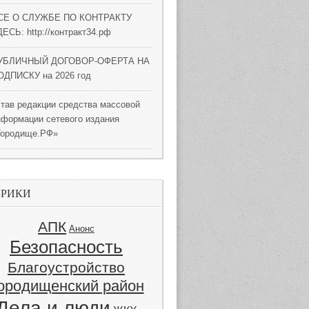
СЕ О СЛУЖБЕ ПО КОНТРАКТУ
ЕСЬ: http://контракт34.рф
УБЛИЧНЫЙ ДОГОВОР-ОФЕРТА НА
ОДПИСКУ на 2026 год
став редакции средства массовой
нформации сетевого издания
Городище.РФ»
БРИКИ
АПК
Анонс
Безопасность
Благоустройство
ородищенский район
Дела и люди