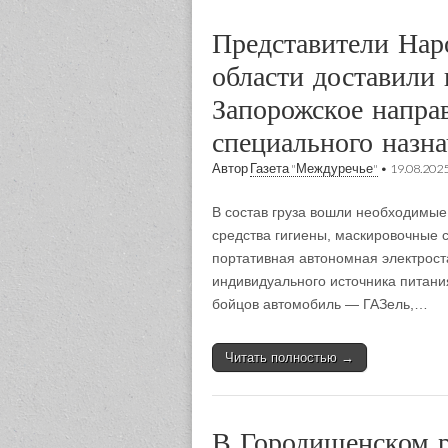
Представители Нар
области доставили
Запорожское напра
специального назн
Автор
Газета "Междуречье"
•
19.08.202
В состав груза вошли необходимые
средства гигиены, маскировочные 
портативная автономная электрост
индивидуального источника питани
бойцов автомобиль — ГАЗель,…
Читать полностью →
В Городищенском р