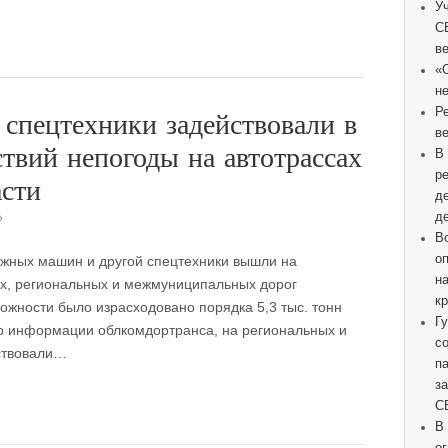
У
С
в
«
не
Р
спецтехники задействовали в
в
твий непогоды на автотрассах
В
р
асти
д
6
д
В
о
жных машин и другой спецтехники вышли на
н
ых, региональных и межмуниципальных дорог
к
ожности было израсходовано порядка 5,3 тыс. тонн
Г
о информации облкомдортранса, на региональных и
с
ствовали…
п
з
С
В
о