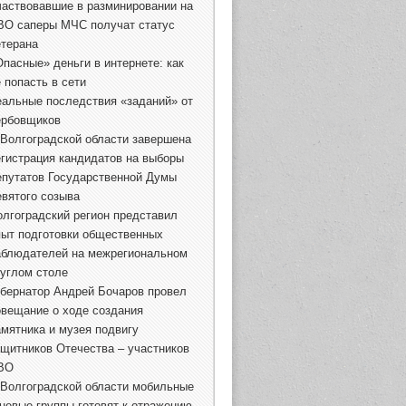
частвовавшие в разминировании на
ВО саперы МЧС получат статус
етерана
Опасные» деньги в интернете: как
 попасть в сети
еальные последствия «заданий» от
ербовщиков
 Волгоградской области завершена
егистрация кандидатов на выборы
епутатов Государственной Думы
евятого созыва
олгоградский регион представил
пыт подготовки общественных
аблюдателей на межрегиональном
руглом столе
убернатор Андрей Бочаров провел
овещание о ходе создания
амятника и музея подвигу
ащитников Отечества – участников
ВО
 Волгоградской области мобильные
гневые группы готовят к отражению