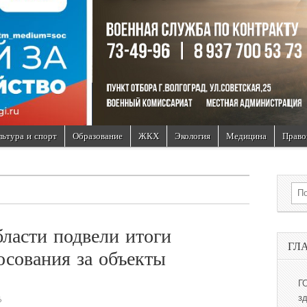
льтура и спорт
Образование
ЖКХ
Экология
Медицина
Право
Sea
бласти подвели итоги
ГЛ
осования за объекты
Г
з
6