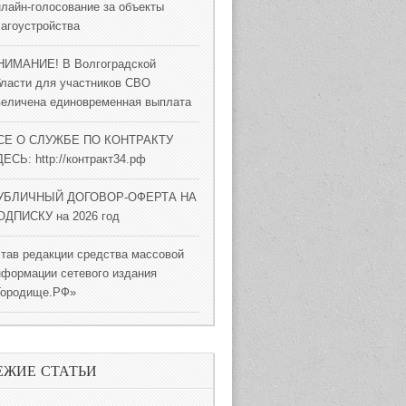
нлайн-голосование за объекты
лагоустройства
НИМАНИЕ! В Волгоградской
бласти для участников СВО
величена единовременная выплата
СЕ О СЛУЖБЕ ПО КОНТРАКТУ
ЕСЬ: http://контракт34.рф
УБЛИЧНЫЙ ДОГОВОР-ОФЕРТА НА
ОДПИСКУ на 2026 год
став редакции средства массовой
нформации сетевого издания
Городище.РФ»
ЕЖИЕ СТАТЬИ