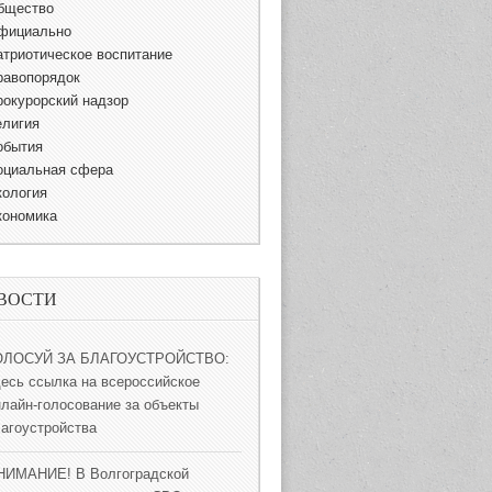
бщество
фициально
атриотическое воспитание
равопорядок
рокурорский надзор
елигия
обытия
оциальная сфера
кология
кономика
ВОСТИ
ОЛОСУЙ ЗА БЛАГОУСТРОЙСТВО:
десь ссылка на всероссийское
нлайн-голосование за объекты
лагоустройства
НИМАНИЕ! В Волгоградской