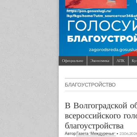
Skip to content
Официально
Экономика
АПК
Ку
Main menu
Sub menu
БЛАГОУСТРОЙСТВО
В Волгоградской о
всероссийского гол
благоустройства
Автор
Газета "Междуречье"
•
23.06.202