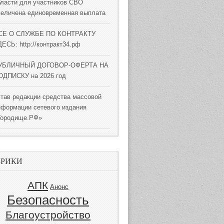
бласти для участников СВО
величена единовременная выплата
СЕ О СЛУЖБЕ ПО КОНТРАКТУ
ЕСЬ: http://контракт34.рф
УБЛИЧНЫЙ ДОГОВОР-ОФЕРТА НА
ОДПИСКУ на 2026 год
став редакции средства массовой
нформации сетевого издания
Городище.РФ»
БРИКИ
АПК
Анонс
Безопасность
Благоустройство