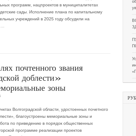
о
ьных программ, нацпроектов в муниципалитетах
у
детские сады. Исполнение плана по капитальному
тельных учреждений в 2025 году обсудили на
В
,…
ЗД
П
П
У
лях почтенного звания
и
«
дской доблести»
емориальные зоны
5
РУ
нктах Волгоградской области, удостоенных почетного
блести», благоустроены мемориальные зоны и
бота по приведению в порядок общественных
торской программе реализации проектов