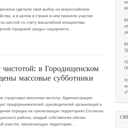
о
б
 региона сделали свой выбор на всероссийском
йства, а в целом в стране в нем приняли участие
В
аты шестой по счету масштабной инициативы
о
тной городской среды» нацпроекта…
у
В
ЗД
П
т чистотой: в Городищенском
П
едены массовые субботники
У
6
и
«
е страртовал месячник чистоты. Администрация
ет предпринимателей, руководителей организаций и
дения порядка на прилегающих территориях.Согласно
СВ
енского района, каждый собственник обязан
ный участок; прилегающую территорию…