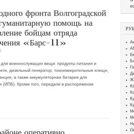
в
одного фронта Волгоградской
 гуманитарную помощь на
РУ
вление бойцам отряда
ачения «Барс-11»
А
А
5
Б
Б
 для военнослужащих вещи: продукты питания и
Г
сети, дизельный генератор, токоизмерительные клещи,
Д
анция, а также аккумуляторная батарея для
Ж
я (ИПБ). Кроме того, передали в распоряжение
К
К
К
К
М
М
Н
айоне оперативно
О