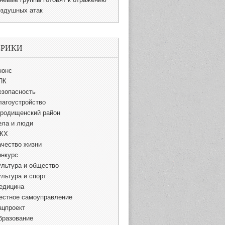
оздушных атак
БРИКИ
нонс
ПК
езопасность
лагоустройство
ородищенский район
ела и люди
КХ
ачество жизни
онкурс
ультура и общество
ультура и спорт
едицина
естное самоуправление
ацпроект
бразование