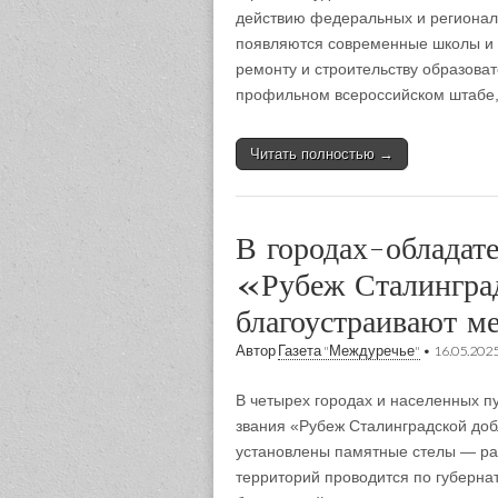
действию федеральных и регионал
появляются современные школы и 
ремонту и строительству образова
профильном всероссийском штабе
Читать полностью →
В городах-обладате
«Рубеж Сталингра
благоустраивают м
Автор
Газета "Междуречье"
•
16.05.202
В четырех городах и населенных пу
звания «Рубеж Сталинградской до
установлены памятные стелы — ра
территорий проводится по губерна