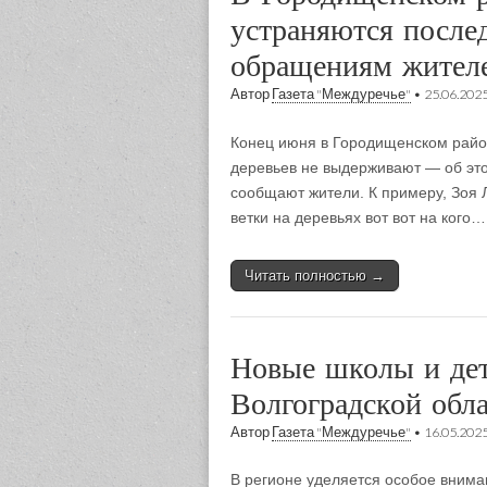
устраняются после
обращениям жителе
Автор
Газета "Междуречье"
•
25.06.202
Конец июня в Городищенском райо
деревьев не выдерживают — об эт
сообщают жители. К примеру, Зоя 
ветки на деревьях вот вот на кого…
Читать полностью →
Новые школы и дет
Волгоградской обл
Автор
Газета "Междуречье"
•
16.05.202
В регионе уделяется особое внима