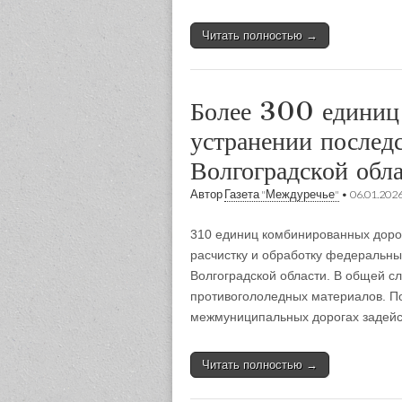
Читать полностью →
Более 300 единиц 
устранении последс
Волгоградской обл
Автор
Газета "Междуречье"
•
06.01.202
310 единиц комбинированных доро
расчистку и обработку федеральн
Волгоградской области. В общей сл
противогололедных материалов. П
межмуниципальных дорогах задей
Читать полностью →