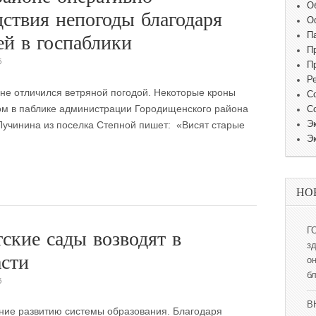
О
дствия непогоды благодаря
О
й в госпаблики
П
П
5
П
Р
не отличился ветряной погодой. Некоторые кроны
С
ом в паблике администрации Городищенского района
С
Лучинина из поселка Степной пишет: «Висят старые
Э
Э
НО
ские сады возводят в
Г
з
асти
о
б
5
В
ние развитию системы образования. Благодаря