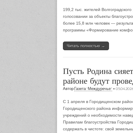
199,2 тыс. жителей Волгоградского
голосовании за объекты благоустро
более 15,8 млн человек — результ
программы «Формирование комфор
Читать полностью →
Пусть Родина сияе
районе будут пров
Автор
Газета "Междуречье"
•
05.04.202
С 1 апреля в Городищенском район
Городищенского района информиру
учреждений о необходимости наве
Правилам благоустройства Городищ
содержать в чистоте: свой земель