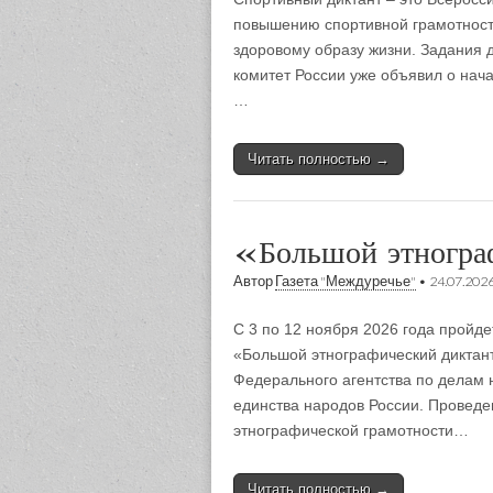
повышению спортивной грамотности
здоровому образу жизни. Задания 
комитет России уже объявил о начале
…
Читать полностью →
«Большой этногра
Автор
Газета "Междуречье"
•
24.07.202
С 3 по 12 ноября 2026 года пройд
«Большой этнографический диктан
Федерального агентства по делам 
единства народов России. Провед
этнографической грамотности…
Читать полностью →