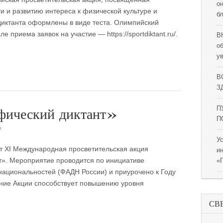
о
 и развитию интереса к физической культуре и
б
диктанта оформлены в виде теста. Олимпийский
 приема заявок на участие — https://sportdiktant.ru/.
В
о
у
В
ЗД
фический диктант»
П
П
6
У
ет XI Международная просветительская акция
и
т». Мероприятие проводится по инициативе
«
национальностей (ФАДН России) и приурочено к Году
ение Акции способствует повышению уровня
СВ