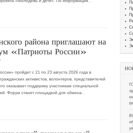
 проекта «Молодежь и дети». По информации…
П
П
П
Р
С
С
ского района приглашают на
Э
Э
рум «Патриоты России»
6
НО
сии» пройдет с 21 по 23 августа 2026 года в
гражданских активистов, волонтеров, представителей
Г
кто оказывает поддержку участникам специальной
з
мей. Форум станет площадкой для обмена…
о
б
В
о
у