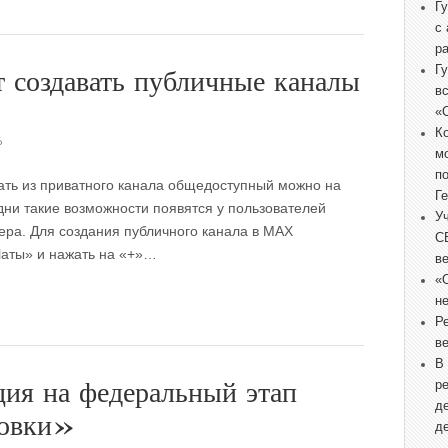
Г
с
р
Г
т создавать публичные каналы
в
«
К
6
м
п
ать из приватного канала общедоступный можно на
Г
дни такие возможности появятся у пользователей
У
ера. Для создания публичного канала в MAX
С
Чаты» и нажать на «+»…
в
«
не
Р
в
В
ция на федеральный этап
р
д
ровки»
д