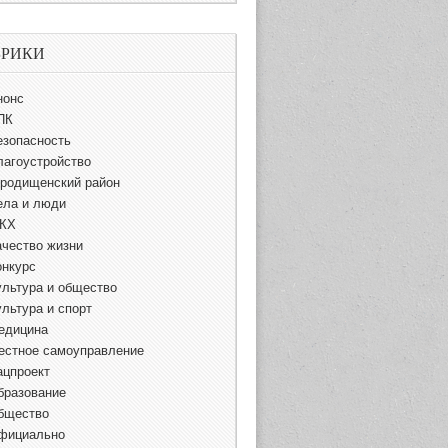
БРИКИ
нонс
ПК
езопасность
лагоустройство
ородищенский район
ела и люди
КХ
ачество жизни
онкурс
ультура и общество
ультура и спорт
едицина
естное самоуправление
ацпроект
бразование
бщество
фициально