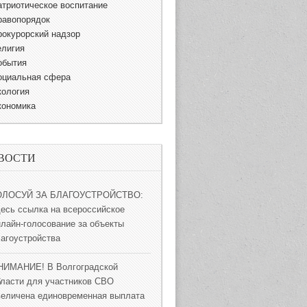
атриотическое воспитание
равопорядок
рокурорский надзор
елигия
обытия
оциальная сфера
кология
кономика
ВОСТИ
ОЛОСУЙ ЗА БЛАГОУСТРОЙСТВО:
десь ссылка на всероссийское
нлайн-голосование за объекты
лагоустройства
НИМАНИЕ! В Волгоградской
бласти для участников СВО
величена единовременная выплата