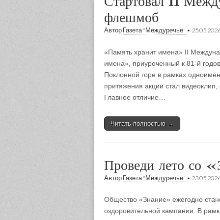
Стартовал II Межд
флешмоб
Автор
Газета "Междуречье"
•
25.05.202
«Память хранит имена» II Междун
имена», приуроченный к 81-й годо
Поклонной горе в рамках одноимён
притяжения акции стал видеоклип,
Главное отличие…
Читать полностью →
Проведи лето со 
Автор
Газета "Междуречье"
•
23.05.202
Общество «Знание» ежегодно стано
оздоровительной кампании. В рамк