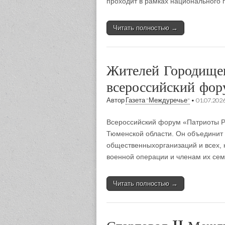
проходит в рамках национального
Читать полностью →
Жителей Городищен
всероссийский фо
Автор
Газета "Междуречье"
•
01.07.202
Всероссийский форум «Патриоты Рос
Тюменской области. Он объединит 
общественныхорганизаций и всех, 
военной операции и членам их се
Читать полностью →