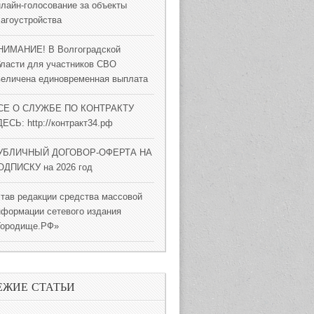
нлайн-голосование за объекты
лагоустройства
НИМАНИЕ! В Волгоградской
бласти для участников СВО
величена единовременная выплата
СЕ О СЛУЖБЕ ПО КОНТРАКТУ
ЕСЬ: http://контракт34.рф
УБЛИЧНЫЙ ДОГОВОР-ОФЕРТА НА
ОДПИСКУ на 2026 год
став редакции средства массовой
нформации сетевого издания
Городище.РФ»
ЕЖИЕ СТАТЬИ