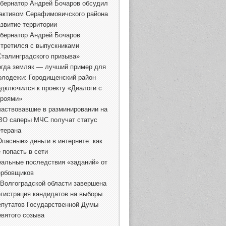
убернатор Андрей Бочаров обсудил
 активом Серафимовичского района
азвитие территории
убернатор Андрей Бочаров
стретился с выпускниками
Сталинградского призыва»
огда земляк — лучший пример для
олодежи: Городищенский район
одключился к проекту «Диалоги с
ероями»
частвовавшие в разминировании на
ВО саперы МЧС получат статус
етерана
Опасные» деньги в интернете: как
 попасть в сети
еальные последствия «заданий» от
ербовщиков
 Волгоградской области завершена
егистрация кандидатов на выборы
епутатов Государственной Думы
евятого созыва