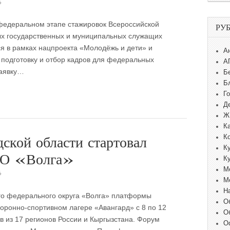
6
 федеральном этапе стажировок Всероссийской
РУ
х государственных и муниципальных служащих
я в рамках нацпроекта «Молодёжь и дети» и
А
подготовку и отбор кадров для федеральных
А
заявку…
Б
Б
Г
Д
Ж
К
ской области стартовал
К
К
ФО «Волга»
К
М
6
М
Н
 федерального округа «Волга» платформы
О
ронно-спортивном лагере «Авангард» с 8 по 12
О
в из 17 регионов России и Кыргызстана. Форум
О