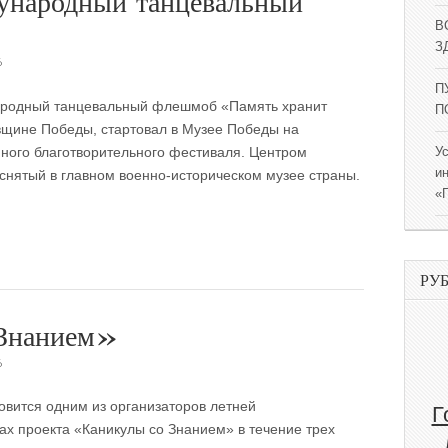
ународный танцевальный
В
ЗД
6
П
ародный танцевальный флешмоб «Память хранит
П
вщине Победы, стартовал в Музее Победы на
ного благотворительного фестиваля. Центром
У
и
 снятый в главном военно-историческом музее страны.
«
РУ
«Знанием»
6
вится одним из организаторов летней
Г
ах проекта «Каникулы со Знанием» в течение трех