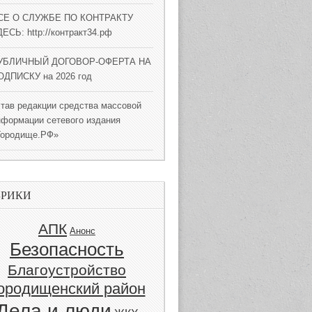
СЕ О СЛУЖБЕ ПО КОНТРАКТУ
ЕСЬ: http://контракт34.рф
УБЛИЧНЫЙ ДОГОВОР-ОФЕРТА НА
ОДПИСКУ на 2026 год
став редакции средства массовой
нформации сетевого издания
Городище.РФ»
БРИКИ
АПК
Анонс
Безопасность
Благоустройство
ородищенский район
Дела и люди