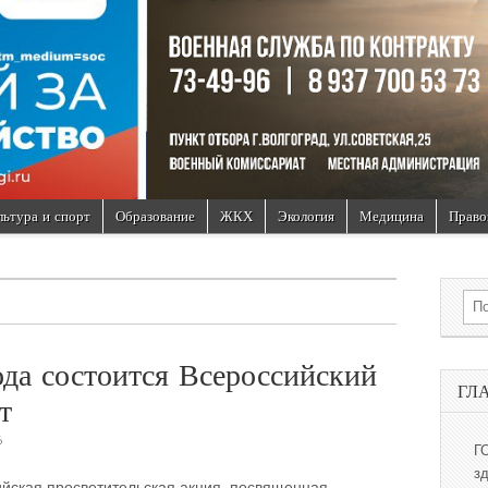
льтура и спорт
Образование
ЖКХ
Экология
Медицина
Право
Sea
да состоится Всероссийский
ГЛ
т
6
Г
з
ийская просветительская акция, посвященная