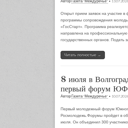
Автор
Газета "Междуречье"
•
13.07.202
Открыт прием заявок на участие в
программы сопровождения молоды
«ГосСтарт». Программа реализуетс
направлена на профессиональную 
государственных органов. Подать 
Читать полностью →
8 июля в Волгоград
первый форум Ю
Автор
Газета "Междуречье"
•
10.07.202
Первый молодежный форум Южного
Росмолодежь.Форумы пройдет в обо
июля. Он объединил 300 участнико