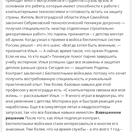
приходит много выпускников и студентов ссузов, вузов. В
основном это ребята, которые имеют способности к работе с
компьютерными технологиями и готовность встать на защиту
страны. Житель Волгоградской области Илья Самойлов
закончил Себряковский технологический техникум досрочно —
получил специальность «мастер отделочных строительно-
декоративных работ». Но парень признается – с детства мечтал
об армии. Когда узнал о приеме в войска беспилотных систем
России, решил – это его шанс. «Всегда хотел быть военным, —
признается Илья. — А сейчас время такое, что нужен Родине.
Если не мы, то кто еще?» Техникум помог парню завершить
учебу экстерном: Илья успешно сдал все экзамены и защитил
диплом раньше срока. Сегодня он — защитник Родины.
Контракт заключил с Беспилотными войсками, потому что хочет
получить востребованную специальность и уникальный
практический опыт. Тем более, базовые навыки для этой
профессии у волгоградца есть. «С компьютером связана вся моя
жизнь, — рассказывает Илья. — Я много играл в видеоигры, это
мое увлечение с детства. Моторика рук и быстрая реакция уже
наработаны. Еще я в симуляторе летал и квадрокоптеры
запускал, так что все базовые навыки имеются».
Взвешенное
решение
После того, как Илья подписал контракт,
Беспилотными войсками стали интересоваться и многие его
знакомые. Тем более, что на время службы – а это всего 1 год –