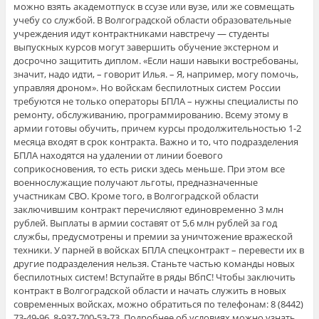
можно взять академотпуск в ссузе или вузе, или же совмещать
учебу со службой. В Волгоградской области образовательные
учреждения идут контрактниками навстречу — студенты
выпускных курсов могут завершить обучение экстерном и
досрочно защитить диплом. «Если наши навыки востребованы,
значит, надо идти, – говорит Илья. – Я, например, могу помочь,
управляя дроном». Но войскам беспилотных систем России
требуются не только операторы БПЛА – нужны специалисты по
ремонту, обслуживанию, программированию. Всему этому в
армии готовы обучить, причем курсы продолжительностью 1-2
месяца входят в срок контракта. Важно и то, что подразделения
БПЛА находятся на удалении от линии боевого
соприкосновения, то есть риски здесь меньше. При этом все
военнослужащие получают льготы, предназначенные
участникам СВО. Кроме того, в Волгоградской области
заключившим контракт перечисляют единовременно 3 млн
рублей. Выплаты в армии составят от 5,6 млн рублей за год
службы, предусмотрены и премии за уничтожение вражеской
техники. У парней в войсках БПЛА спецконтракт – перевести их в
другие подразделения нельзя. Станьте частью команды новых
беспилотных систем! Вступайте в ряды ВбпС! Чтобы заключить
контракт в Волгоградской области и начать служить в новых
современных войсках, можно обратиться по телефонам: 8 (8442)
73-49-96, 8-937-700-53-73. Подробнее об условиях можно узнать