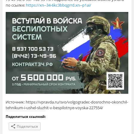
по ссылке:
https://xn--34-6kc3bbqgrrd.xn--p1ai/
Источник: https://vpravda.ru/svo/volgogradec-dosrochno-okonchil-
tehnikum-i-ushel-sluzhit-v-bespilotnye-voyska-227554/
Поделиться ссылкой:
Поделиться