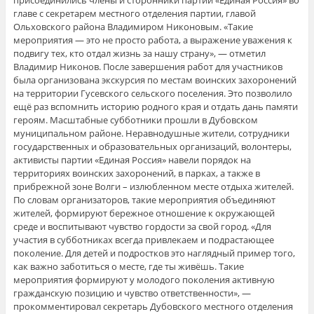
присоединились члены и сторонники партии «Единая Россия» во
главе с секретарем местного отделения партии, главой
Ольховского района Владимиром Никоновым. «Такие
мероприятия — это не просто работа, а выражение уважения к
подвигу тех, кто отдал жизнь за нашу страну», — отметил
Владимир Никонов. После завершения работ для участников
была организована экскурсия по местам воинских захоронений
на территории Гусевского сельского поселения. Это позволило
ещё раз вспомнить историю родного края и отдать дань памяти
героям. Масштабные субботники прошли в Дубовском
муниципальном районе. Неравнодушные жители, сотрудники
государственных и образовательных организаций, волонтеры,
активисты партии «Единая Россия» навели порядок на
территориях воинских захоронений, в парках, а также в
прибрежной зоне Волги – излюбленном месте отдыха жителей.
По словам организаторов, такие мероприятия объединяют
жителей, формируют бережное отношение к окружающей
среде и воспитывают чувство гордости за свой город. «Для
участия в субботниках всегда привлекаем и подрастающее
поколение. Для детей и подростков это наглядный пример того,
как важно заботиться о месте, где ты живёшь. Такие
мероприятия формируют у молодого поколения активную
гражданскую позицию и чувство ответственности», —
прокомментировал секретарь Дубовского местного отделения