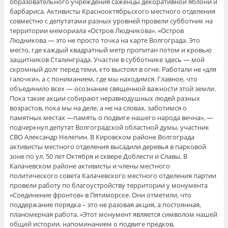
образовательного учреждения саженцы декоративной яблони и
барбариса. Активисты Краснооктябрьского местного отделения
совместно с депутатами разных уровней провели субботник на
территории мемориала «Остров Людникова». «Остров
Людникова — это не просто точка на карте Волгограда. Это
место, где каждый квадратный метр пропитан потом и кровью
защитников Сталинграда. Участие в субботнике здесь — мой
скромный долг перед теми, кто выстоял в огне. Работали не «для
галочки», а с пониманием, где мы находимся. Главное, что
объединило всех — осознание священной важности этой земли.
Пока такие акции собирают неравнодушных людей разных
возрастов, пока мы на деле, а не на словах, заботимся о
памятных местах —память о подвиге нашего народа вечна», —
подчеркнул депутат Волгоградской областной думы, участник
СВО Александр Нелепин. В Кировском районе Волгограда
активисты местного отделения высадили деревья в парковой
зоне по ул. 50 лет Октября и сквере Доблести и Славы. В
Калачевском районе активисты и члены местного
политического совета Калачевского местного отделения партии
провели работу по благоустройству территории у монумента
«Соединение фронтов» в Пятиморске. Они отметили, что
поддержание порядка – это не разовая акция, а постоянная,
планомерная работа. «Этот монумент является символом нашей
общей истории, напоминанием о подвиге предков,