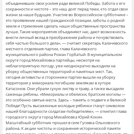
объединивших свои усилия ради великой Победы. Забота о его
сохранности и чистоте – это наш долг перед теми, кто отдал свои
жизни за наше будущее. Участие во Всероссийском субботнике –
это проявление нашей гражданской позиции, заботы о родной
земле и стремление сделать наши общественные пространства
лучше. Такие мероприятия объединяют нас, дают возможность
внести личный вклад в преображение района и почувствовать
себя частью большого дела», — считает секретарь Калачевского
местного отделения партии, глава Калачевского
муниципального района Роман Горбатый. В муниципальном
округе город Михайловка партийцы, несмотря на
неблагоприятную погоду, уже неоднократно выходили на
уборку общественных территорий и памятных мест. Так,
сегодня активисты и сторонники партии вышли на уборку
территории у мемориала погибшим землякам в хуторе
Катасонов. Они убрали сухую листву и траву, а также высадили
саженцы рябины. «Мемориалы и обелиски, братские могилы —
это особенно святые места. Здесь – память о подвиге и Великой
Победе! Пусть высаженные молодые рябинки станут символом
нашей благодарности солдатам-победителям», — отметил глава
городского округа город Михайловка Юрий Кокин.
Масштабный субботник прошел в селе Гусевка Ольховского
района. К акции чистоты и сохранения исторической памяти