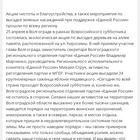
Акции чистоты и благоустройства, а также мероприятия по
высадке зеленых насаждений при поддержке «Единой России»
прошли по всему региону
25 апреля в Волгограде в рамках Всероссийского субботника
состоялась экологическая акция по высадке деревьев на аллее
памяти, расположенной на ул. Хиросимы. В ней приняли участие
глава Волгограда, заместитель секретаря Волгоградского
регионального отделения партии «Единая Россия» Владимир
Марченко, руководитель Регионального исполнительного
комитета «Единой России» Михаил Струк, активисты
реготделения партии и МГЕР. Участники акции высадили 24
крупномерных саженца яблони Недзвецкого. «Сегодня по всей
стране проходит Всероссийский субботник и, конечно же,
Волгоградское региональное отделение партии «Единая Россия»
не осталось в стороне. Силами наших активистов на территории
Волгоградской области высажено уже более тысячи саженцев,
наводится порядок на территориях воинских захоронений,
мемориалов, а также в скверах, парках, и местах отдыха,
которые пришли в неудовлетворительное состояние после
зимы. Мы не просто наводим порядок – мы своим примером
показываем, что только сообща, объединив усилия, можно
сделать наши города и села чище и уютнее. И мы видим, что