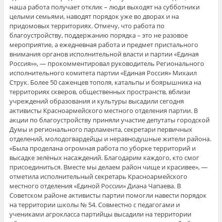
наша работа получает отклик – люди выходят на субботники
целыми семьями, наводят порядок уже во дворах и на
придомовых территориях. Отмечу, что работа по
благоустройству, поддержанию порядка – это не разовое
мероприятие, а ежедневная работа и предмет пристального
внимания органов исполнительной власти и партии «Единая
Россия»», — прокомментировал руководитель Регионального
исполнительного комитета партии «Единая Россия» Михаил
Струк. Более 50 саженцев тополя, катальпы и боярышника на
территориях скверов, общественных пространств, вблизи
учреждений образования и культуры высадили сегодня
активисты Красноармейского местного отделения партии. В
акции по благоустройству приняли участие депутаты городской
Думы и регионального парламента, секретари первичных
отделений, молодогвардейцы и неравнодушные жители района.
«Была проделана огромная работа по уборке территорий и
высадке зелёных насаждений. Благодарим каждого, кто смог
присоединиться. Вместе мы делаем район чище и красивее», —
отметила исполнительный секретарь Красноармейского
местного отделения «Единой России» Диана Чапаева. В
Советском районе активисты партии помогли навести порядок
на территории школы № 54. Совместно с педагогами и
учениками агрокласса партийцы высадили на территории