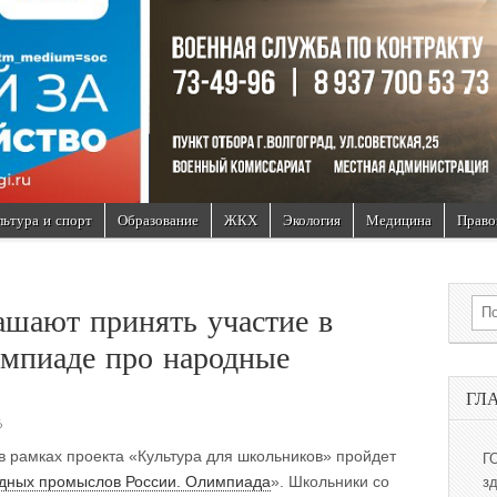
льтура и спорт
Образование
ЖКХ
Экология
Медицина
Право
Sea
шают принять участие в
мпиаде про народные
ГЛ
6
в рамках проекта «Культура для школьников» пройдет
Г
дных промыслов России. Олимпиада
». Школьники со
з