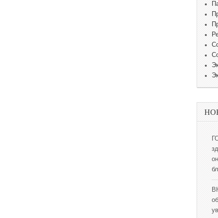
П
П
П
Р
С
С
Э
Э
НО
Г
з
о
б
В
о
у