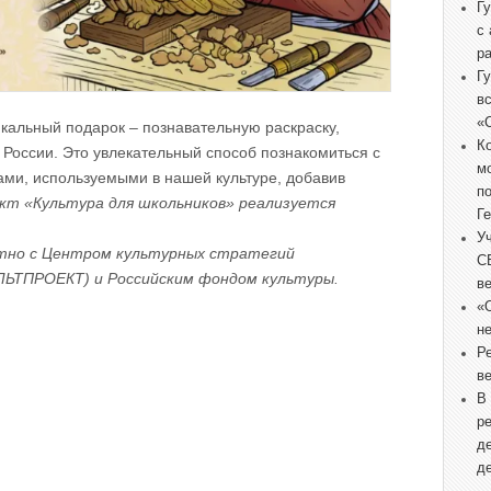
Г
с
р
Г
в
«
икальный подарок – познавательную раскраску,
К
оссии. Это увлекательный способ познакомиться с
м
ми, используемыми в нашей культуре, добавив
п
кт «Культура для школьников» реализуется
Г
У
стно с Центром культурных стратегий
С
ЛЬТПРОЕКТ) и Российским фондом культуры.
в
«
не
Р
в
В
р
д
д