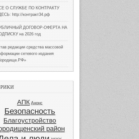
СЕ О СЛУЖБЕ ПО КОНТРАКТУ
ЕСЬ: http://контракт34.рф
УБЛИЧНЫЙ ДОГОВОР-ОФЕРТА НА
ОДПИСКУ на 2026 год
став редакции средства массовой
нформации сетевого издания
Городище.РФ»
БРИКИ
АПК
Анонс
Безопасность
Благоустройство
ородищенский район
Дела и люди