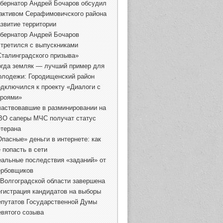
убернатор Андрей Бочаров обсудил
 активом Серафимовичского района
азвитие территории
убернатор Андрей Бочаров
стретился с выпускниками
Сталинградского призыва»
огда земляк — лучший пример для
олодежи: Городищенский район
одключился к проекту «Диалоги с
ероями»
частвовавшие в разминировании на
ВО саперы МЧС получат статус
етерана
Опасные» деньги в интернете: как
 попасть в сети
еальные последствия «заданий» от
ербовщиков
 Волгоградской области завершена
егистрация кандидатов на выборы
епутатов Государственной Думы
евятого созыва