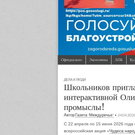
Skip to content
Официально
Экономика
АПК
Ку
Main menu
Sub menu
ДЕЛА И ЛЮДИ
Школьников пригла
интерактивной Оли
промыслы!
Автор
Газета "Междуречье"
•
24.04.202
С 22 апреля по 15 июня 2026 года 
всероссийская акция «
Чудеса наро