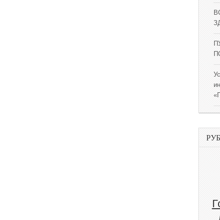
В
ЗД
П
П
У
и
«
РУ
Г