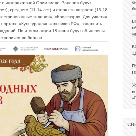
е в интерактивной Олимпиаде. Задания будут
о
б
т), среднего (11-14 лет) и старшего возраста (15-18
юстрированные задания», «Кроссворд». Для участия
В
 портале «Культурадляшкольников.РФ», заполнить
о
 заданий. По итогам акции 18 июня будут объявлены
у
е количество баллов.
В
ЗД
П
П
У
и
«
СВ