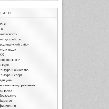
БРИКИ
нонс
ПК
езопасность
лагоустройство
ородищенский район
ела и люди
КХ
ачество жизни
онкурс
ультура и общество
ультура и спорт
едицина
естное самоуправление
ацпроект
бразование
бщество
фициально