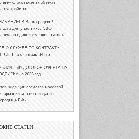
нлайн-голосование за объекты
лагоустройства
НИМАНИЕ! В Волгоградской
бласти для участников СВО
величена единовременная выплата
СЕ О СЛУЖБЕ ПО КОНТРАКТУ
ЕСЬ: http://контракт34.рф
УБЛИЧНЫЙ ДОГОВОР-ОФЕРТА НА
ОДПИСКУ на 2026 год
став редакции средства массовой
нформации сетевого издания
Городище.РФ»
ЕЖИЕ СТАТЬИ