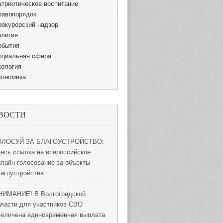
атриотическое воспитание
равопорядок
рокурорский надзор
елигия
обытия
оциальная сфера
кология
кономика
ВОСТИ
ОЛОСУЙ ЗА БЛАГОУСТРОЙСТВО:
десь ссылка на всероссийское
нлайн-голосование за объекты
лагоустройства
НИМАНИЕ! В Волгоградской
бласти для участников СВО
величена единовременная выплата