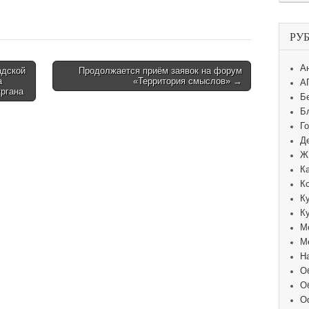
РУ
А
адской
Продолжается приём заявок на форум
а
«Территория смыслов» →
А
ргана
Б
Б
Г
Д
Ж
К
К
К
К
М
М
Н
О
О
О