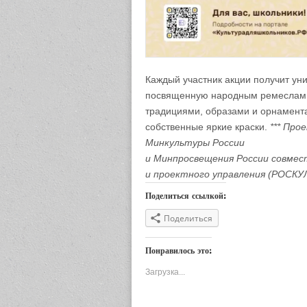
Каждый участник акции получит ун
посвященную народным ремеслам Р
традициями, образами и орнамента
собственные яркие краски.
***
Прое
Минкультуры России
и Минпросвещения России совме
и проектного управления (РОСКУ
Поделиться ссылкой:
Поделиться
Понравилось это:
Загрузка...