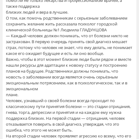
помогли не только лекарства и профессионализм врачей, а
также поддержка
близких людей и вера в лучшее.
О том, как помочь родственникам с серьезным заболеванием
сохранить желание жить рассказала психолог городской
клинической больницы №1 Людмила ГЛАДУНЦОВА
— Каждый человек должен понимать, что от болезни никто не
застрахован. В первую очередь принять свой диагноз мешает
страх, потому что человек не знает, что ему делать, не понимает
какое его ожидает будущее и есть ли оно вообще.
Важно, чтобы в этот момент близкие люди были рядом и вместе
нашли ресурсы для адаптации к новому статусу и построению
планов на будущее. Родственники должны понимать, что
новость о заболевании всегда является очень серьёзным
эмоциональным потрясением, как в психологическом, так и в
эмоциональном
плане.
Человек, узнавший о своей болезни всегда проходит по
классическому пути принятия болезни — это стадии отрицания,
гнева, торга, депрессии и принятия и на каждом ему нужна
поддержка близких. На первой стадии — отрицания, человек
отказывается поверить в свой диагноз, утверждая, что это
ошибка, что этого не может быть.
На второй стадии человек проявляет агрессию ко всему, что его