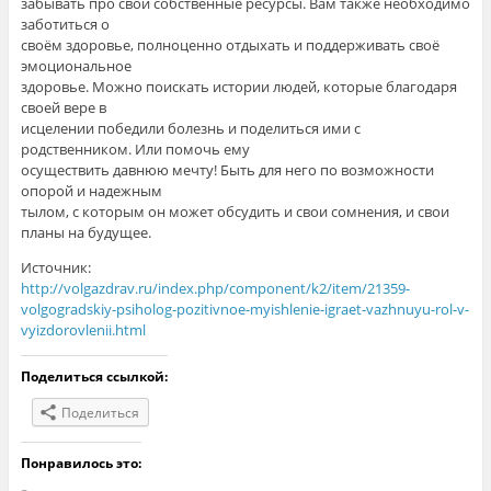
забывать про свои собственные ресурсы. Вам также необходимо
заботиться о
своём здоровье, полноценно отдыхать и поддерживать своё
эмоциональное
здоровье. Можно поискать истории людей, которые благодаря
своей вере в
исцелении победили болезнь и поделиться ими с
родственником. Или помочь ему
осуществить давнюю мечту! Быть для него по возможности
опорой и надежным
тылом, с которым он может обсудить и свои сомнения, и свои
планы на будущее.
Источник:
http://volgazdrav.ru/index.php/component/k2/item/21359-
volgogradskiy-psiholog-pozitivnoe-myishlenie-igraet-vazhnuyu-rol-v-
vyizdorovlenii.html
Поделиться ссылкой:
Поделиться
Понравилось это: