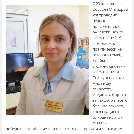
С 29 января по 4
февраля Минздрав
РФ проводит
неделю
профилактики
онкологических
заболеваний. К
сожалению,
практически не
осталось семей,
кто бы не
столкнулся с этим
заболеванием.
Пока ученые всего
мира ищут
лекарство,
медицина борется
за каждого и всего
больше случаев,
когда пациент
выходит из этой
схватки
победителем. Многие признаются, что справиться с раком им