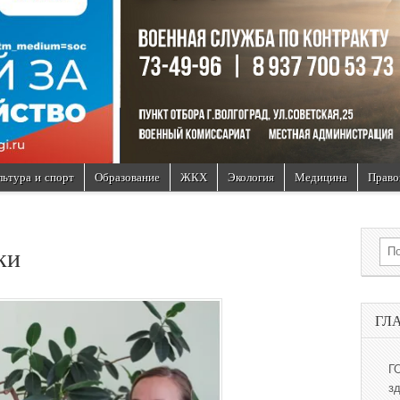
льтура и спорт
Образование
ЖКХ
Экология
Медицина
Право
Sea
ки
ГЛ
Г
з