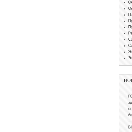
О
О
П
П
П
Р
С
С
Э
Э
НО
Г
з
о
б
В