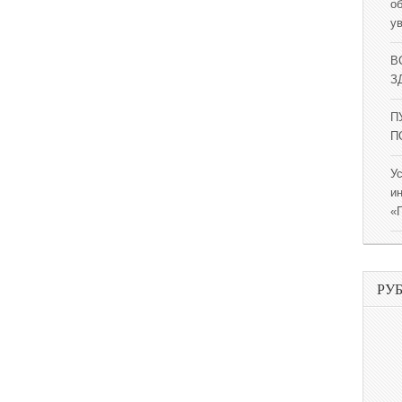
о
у
В
ЗД
П
П
У
и
«
РУ