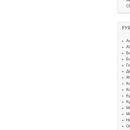
С
РУ
А
А
Б
Б
Г
Д
Ж
К
К
К
К
М
М
Н
О