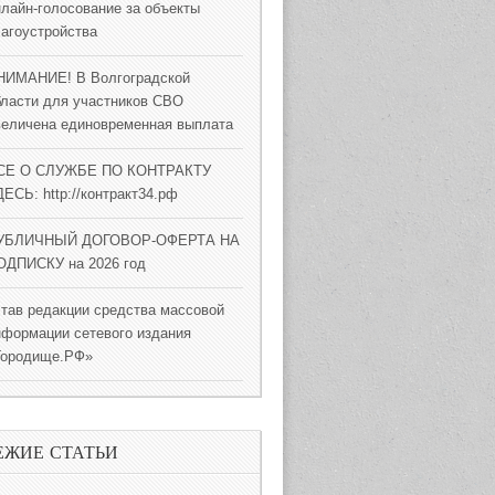
нлайн-голосование за объекты
лагоустройства
НИМАНИЕ! В Волгоградской
бласти для участников СВО
величена единовременная выплата
СЕ О СЛУЖБЕ ПО КОНТРАКТУ
ЕСЬ: http://контракт34.рф
УБЛИЧНЫЙ ДОГОВОР-ОФЕРТА НА
ОДПИСКУ на 2026 год
став редакции средства массовой
нформации сетевого издания
Городище.РФ»
ЕЖИЕ СТАТЬИ