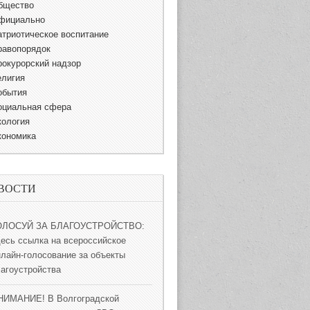
бщество
фициально
атриотическое воспитание
равопорядок
рокурорский надзор
елигия
обытия
оциальная сфера
кология
кономика
ВОСТИ
ОЛОСУЙ ЗА БЛАГОУСТРОЙСТВО:
десь ссылка на всероссийское
нлайн-голосование за объекты
лагоустройства
НИМАНИЕ! В Волгоградской