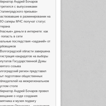
убернатор Андрей Бочаров
стретился с выпускниками
Сталинградского призыва»
частвовавшие в разминировании на
ВО саперы МЧС получат статус
етерана
Опасные» деньги в интернете: как
 попасть в сети
еальные последствия «заданий» от
ербовщиков
 Волгоградской области завершена
егистрация кандидатов на выборы
епутатов Государственной Думы
евятого созыва
олгоградский регион представил
пыт подготовки общественных
аблюдателей на межрегиональном
руглом столе
убернатор Андрей Бочаров провел
овещание о ходе создания
амятника и музея подвигу
ащитников Отечества – участников