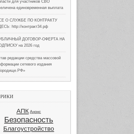
бласти для участников СВО
величена единовременная выплата
СЕ О СЛУЖБЕ ПО КОНТРАКТУ
ЕСЬ: http://контракт34.рф
УБЛИЧНЫЙ ДОГОВОР-ОФЕРТА НА
ОДПИСКУ на 2026 год
став редакции средства массовой
нформации сетевого издания
Городище.РФ»
БРИКИ
АПК
Анонс
Безопасность
Благоустройство