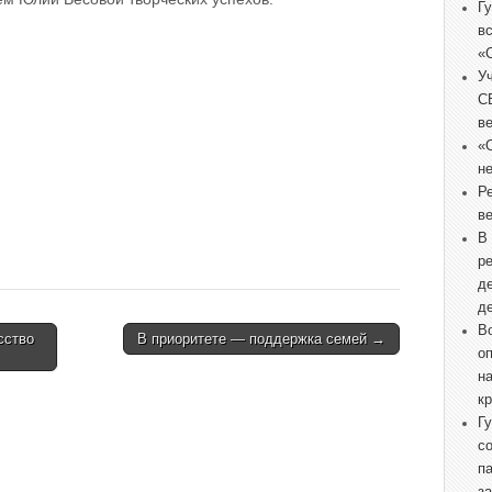
Г
в
«
У
С
в
«
не
Р
в
В
р
д
д
В
сство
В приоритете — поддержка семей →
о
н
к
Г
с
п
з