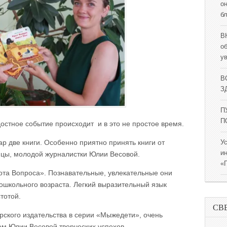
о
б
В
о
у
В
ЗД
П
П
остное событие происходит и в это не простое время.
р две книги. Особенно приятно принять книги от
У
и
ицы, молодой журналистки Юлии Весовой.
«
рота Вопроса». Познавательные, увлекательные они
ошкольного возраста. Легкий выразительный язык
тотой.
СВ
рского издательства в серии «Мыжедети», очень
м Юлии Весовой творческих успехов.