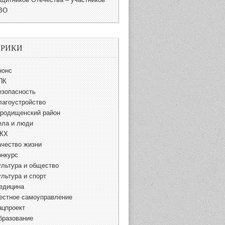
ВО
БРИКИ
нонс
ПК
езопасность
лагоустройство
ородищенский район
ела и люди
КХ
ачество жизни
онкурс
ультура и общество
ультура и спорт
едицина
естное самоуправление
ацпроект
бразование