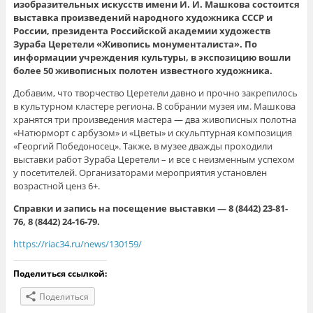
изобразительных искусств имени И. И. Машкова состоится
выставка произведений народного художника СССР и
России, президента Российской академии художеств
Зураба Церетели «Живопись монументалиста».
По
информации учреждения культуры, в экспозицию вошли
более 50 живописных полотен известного художника.
Добавим, что творчество Церетели давно и прочно закрепилось
в культурном кластере региона. В собрании музея им. Машкова
хранятся три произведения мастера — два живописных полотна
«Натюрморт с арбузом» и «Цветы» и скульптурная композиция
«Георгий Победоносец». Также, в музее дважды проходили
выставки работ Зураба Церетели – и все с неизменным успехом
у посетителей. Организаторами мероприятия установлен
возрастной ценз 6+.
Справки и запись на посещение выставки — 8 (8442) 23-81-
76, 8 (8442) 24-16-79.
https://riac34.ru/news/130159/
Поделиться ссылкой:
Поделиться